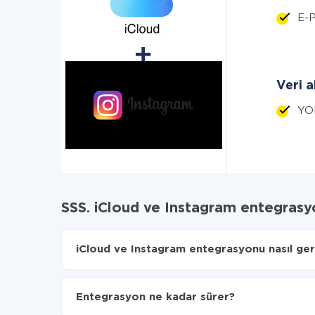
E-P
Veri a
YO
SSS. iCloud ve Instagram entegras
iCloud ve Instagram entegrasyonu nasıl gerç
İlk olarak,
'ı ApiX-Drive
'a kaydetmeniz gerekir.
iCloud'den Instagram'ye hangi verilerin aktarılac
Entegrasyon ne kadar sürer?
Otomatik güncellemeyi aç
Artık veriler otomatik olarak iCloud'den Instagra