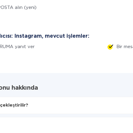
OSTA alın (yeni)
lıcısı: Instagram, mevcut işlemler:
RUMA yanıt ver
Bir me
yonu hakkında
ekleştirilir?
ağını seçin
m'ye aktarılacaktır.