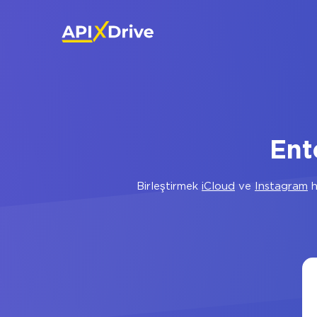
Ent
Birleştirmek
iCloud
ve
Instagram
h