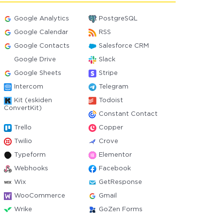
Google Analytics
PostgreSQL
Google Calendar
RSS
Google Contacts
Salesforce CRM
Google Drive
Slack
Google Sheets
Stripe
Intercom
Telegram
Kit (eskiden
Todoist
ConvertKit)
Constant Contact
Trello
Copper
Twilio
Crove
Typeform
Elementor
Webhooks
Facebook
Wix
GetResponse
WooCommerce
Gmail
Wrike
GoZen Forms