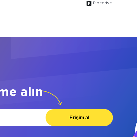
Pipedrive
me alın
Erişim al