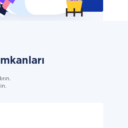
mkanları
ırın.
in.