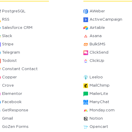
PostgreSQL
AWeber
RSS
ActiveCampaign
Salesforce CRM
Airtable
Slack
Asana
Stripe
BulkSMS
Telegram
ClickSend
Todoist
ClickUp
Constant Contact
Copper
Leeloo
Crove
MailChimp
Elementor
MailerLite
Facebook
ManyChat
GetResponse
Monday.com
Gmail
Notion
GoZen Forms
Opencart