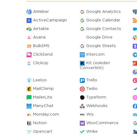
AWeber
Google Analytics
ActiveCampaign
Google Calendar
Airtable
Google Contacts
Asana
Google Drive
BulkSMS
Google Sheets
ClickSend
Intercom
ClickUp
Kit (eskiden
ConvertKit)
Leeloo
Trello
MailChimp
Twilio
MailerLite
Typeform
ManyChat
Webhooks
Monday.com
Wix
Notion
WooCommerce
Opencart
Wrike