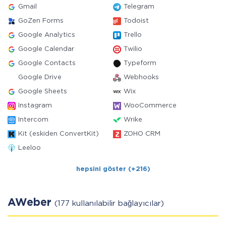
Gmail
Telegram
GoZen Forms
Todoist
Google Analytics
Trello
Google Calendar
Twilio
Google Contacts
Typeform
Google Drive
Webhooks
Google Sheets
Wix
Instagram
WooCommerce
Intercom
Wrike
Kit (eskiden ConvertKit)
ZOHO CRM
Leeloo
hepsini göster (+216)
AWeber
(177 kullanılabilir bağlayıcılar)