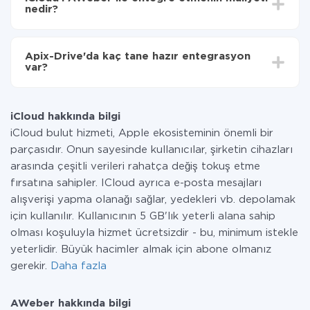
olarak, 10-15 dakika sürer.
nedir?
Tüm işlevler tüm tarife planlarında mevcut olduğundan
entegrasyon için ödeme yapmanız gerekmez.
Apix-Drive'da kaç tane hazır entegrasyon
Hizmetimiz aracılığıyla yalnızca bir sisteminizden
var?
diğerine aktarılan veri miktarı için ödeme yaparsınız.
Ayda az miktarda veriye sahipseniz, ücretsiz bir plan
Şu anda iCloud ve AWeber yanında 296 +
kullanabilir ve gerekirse ücretli bir plana geçebilirsiniz.
entegrasyonlarımız var
tarifeleri
hakkında daha fazla bilgi.
iCloud hakkında bilgi
iCloud bulut hizmeti, Apple ekosisteminin önemli bir
parçasıdır. Onun sayesinde kullanıcılar, şirketin cihazları
arasında çeşitli verileri rahatça değiş tokuş etme
fırsatına sahipler. ICloud ayrıca e-posta mesajları
alışverişi yapma olanağı sağlar, yedekleri vb. depolamak
için kullanılır. Kullanıcının 5 GB'lık yeterli alana sahip
olması koşuluyla hizmet ücretsizdir - bu, minimum istekle
yeterlidir. Büyük hacimler almak için abone olmanız
gerekir.
Daha fazla
AWeber hakkında bilgi