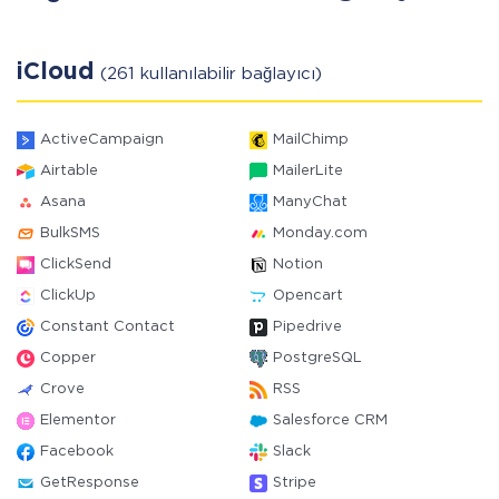
iCloud
(261 kullanılabilir bağlayıcı)
ActiveCampaign
MailChimp
Airtable
MailerLite
Asana
ManyChat
BulkSMS
Monday.com
ClickSend
Notion
ClickUp
Opencart
Constant Contact
Pipedrive
Copper
PostgreSQL
Crove
RSS
Elementor
Salesforce CRM
Facebook
Slack
GetResponse
Stripe