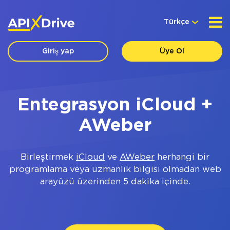
Türkçe
Giriş yap
Üye Ol
Entegrasyon iCloud +
AWeber
Birleştirmek
iCloud
ve
AWeber
herhangi bir
programlama veya uzmanlık bilgisi olmadan web
arayüzü üzerinden 5 dakika içinde.