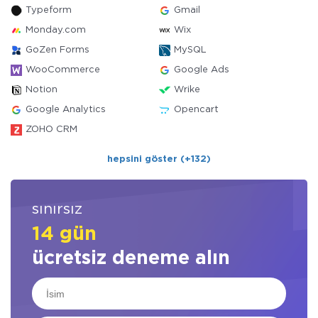
Typeform
Gmail
Monday.com
Wix
GoZen Forms
MySQL
WooCommerce
Google Ads
Notion
Wrike
Google Analytics
Opencart
ZOHO CRM
hepsini göster (+132)
sınırsız
14 gün
ücretsiz deneme alın