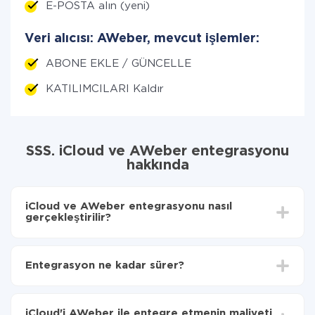
E-POSTA alın (yeni)
Veri alıcısı: AWeber, mevcut işlemler:
ABONE EKLE / GÜNCELLE
KATILIMCILARI Kaldır
SSS. iCloud ve AWeber entegrasyonu
hakkında
iCloud ve AWeber entegrasyonu nasıl
gerçekleştirilir?
İlk olarak,
'ı ApiX-Drive
'a kaydetmeniz gerekir.
iCloud'den AWeber'ye hangi verilerin aktarılacağını
Entegrasyon ne kadar sürer?
seçin
Otomatik güncellemeyi aç
Entegre etmek istediğiniz sisteme bağlı olarak kurulum
Artık veriler otomatik olarak iCloud'den AWeber'ye
süresi 5 ile 30 dakika arasında değişebilir. Ortalama
aktarılacaktır.
iCloud'i AWeber ile entegre etmenin maliyeti