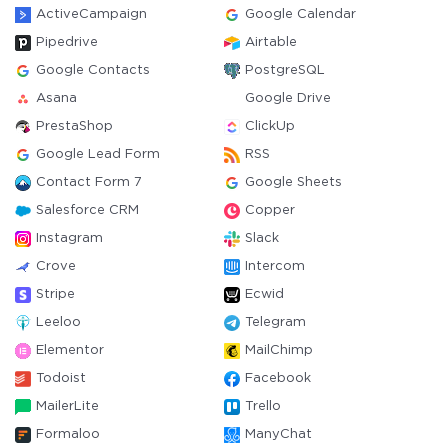
ActiveCampaign
Google Calendar
Pipedrive
Airtable
Google Contacts
PostgreSQL
Asana
Google Drive
PrestaShop
ClickUp
Google Lead Form
RSS
Contact Form 7
Google Sheets
Salesforce CRM
Copper
Instagram
Slack
Crove
Intercom
Stripe
Ecwid
Leeloo
Telegram
Elementor
MailChimp
Todoist
Facebook
MailerLite
Trello
Formaloo
ManyChat