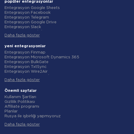
popüler entegrasyonlar
Entegrasyon Google Sheets
Entegrasyon Facebook
Entegrasyon Telegram
Entegrasyon Google Drive
Entegrasyon Slack
Entegrasyon MailChimp
Daha fazla göster
Entegrasyon Gmail
Entegrasyon Trello
Entegrasyon ClickUp
yeni entegrasyonlar
Entegrasyon Airtable
Entegrasyon Finmap
Entegrasyon Google Contacts
Entegrasyon Microsoft Dynamics 365
Entegrasyon OpenAI (ChatGPT)
Entegrasyon BulkGate
Entegrasyon Instagram
Entegrasyon TxtSync
Entegrasyon ActiveCampaign
Entegrasyon Wire2Air
Entegrasyon Typeform
Entegrasyon Corezoid
Entegrasyon Salesforce CRM
Daha fazla göster
Entegrasyon Infobip
Entegrasyon Monday.com
Entegrasyon Instasent
Entegrasyon Notion
Entegrasyon AtomPark
Önemli sayfalar
Entegrasyon Stripe
Entegrasyon TXTImpact
Kullanım Şartları
Entegrasyon AWeber
Entegrasyon Campaign Monitor
Gizlilik Politikası
Entegrasyon Asana
Entegrasyon CM.com
Affiliate programı
Entegrasyon ZOHO CRM
Entegrasyon D7 Networks
Planlar
Entegrasyon Webhooks
Entegrasyon SMS.to
Rusya ile işbirliği yapmıyoruz
Entegrasyon GetResponse
Entegrasyon SMSGlobal
Veri işleme sözleşmesi
Entegrasyon WooCommerce
Entegrasyon Textlocal
Daha fazla göster
iade politikasi
Entegrasyon Pipedrive
Entegrasyon ShoutOUT
Bireysel gelişim
Entegrasyon Google Calendar
Entegrasyon Apifonica