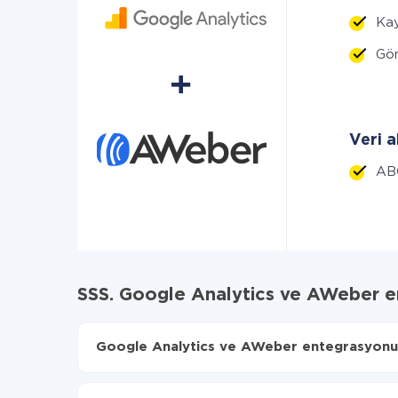
Kay
Gön
Veri a
AB
SSS. Google Analytics ve AWeber 
Google Analytics ve AWeber entegrasyonu na
İlk olarak,
'ı ApiX-Drive
'a kaydetmeniz gerekir.
Google Analytics'den AWeber'ye hangi verilerin 