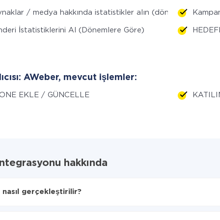
naklar / medya hakkında istatistikler alın (döneme göre)
Kampan
deri İstatistiklerini Al (Dönemlere Göre)
HEDEFL
lıcısı: AWeber, mevcut işlemler:
ONE EKLE / GÜNCELLE
KATILI
entegrasyonu hakkında
sıl gerçekleştirilir?
aktarılacağını seçin