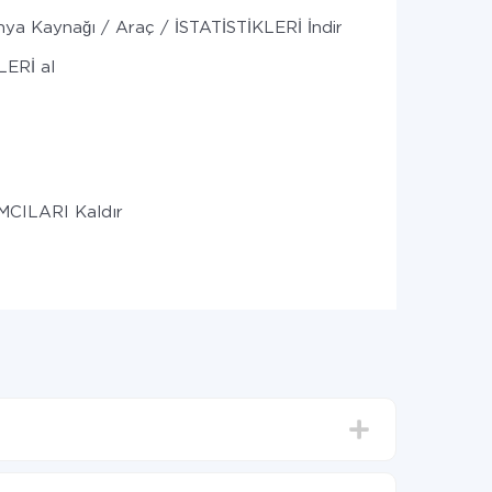
ya Kaynağı / Araç / İSTATİSTİKLERİ İndir (döneme göre)
ERİ al
MCILARI Kaldır