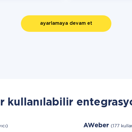
ayarlamaya devam et
r kullanılabilir entegrasy
AWeber
yıcı)
(177 kullan