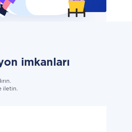
on imkanları
ırın.
 iletin.