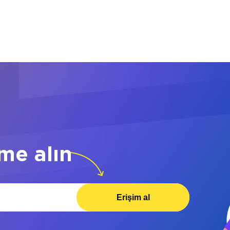
me alın
Erişim al