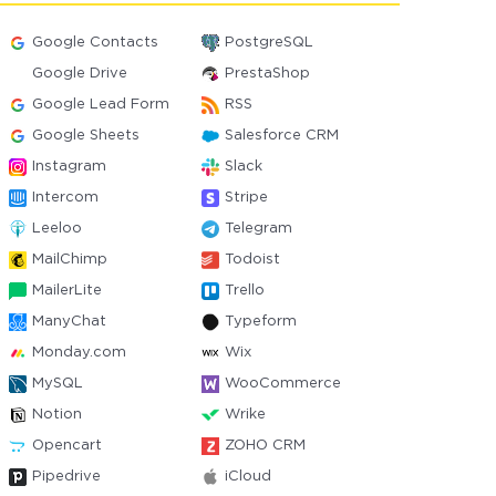
Google Contacts
PostgreSQL
Google Drive
PrestaShop
Google Lead Form
RSS
Google Sheets
Salesforce CRM
Instagram
Slack
Intercom
Stripe
Leeloo
Telegram
MailChimp
Todoist
MailerLite
Trello
ManyChat
Typeform
Monday.com
Wix
MySQL
WooCommerce
Notion
Wrike
Opencart
ZOHO CRM
Pipedrive
iCloud