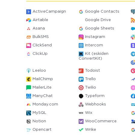
ActiveCampaign
Google Contacts
Airtable
Google Drive
Asana
Google Sheets
BulkSMS
Instagram
ClickSend
Intercom
ClickUp
Kit (eskiden
ConvertKit)
Leeloo
Todoist
MailChimp
Trello
MailerLite
Twilio
ManyChat
Typeform
Monday.com
Webhooks
MySQL
Wix
Notion
WooCommerce
Opencart
Wrike