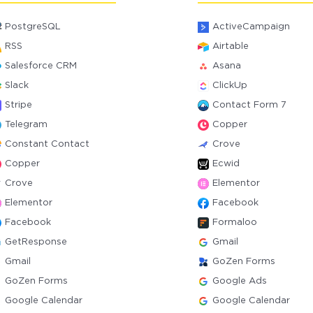
PostgreSQL
ActiveCampaign
RSS
Airtable
Salesforce CRM
Asana
Slack
ClickUp
Stripe
Contact Form 7
Telegram
Copper
Constant Contact
Crove
Copper
Ecwid
Crove
Elementor
Elementor
Facebook
Facebook
Formaloo
GetResponse
Gmail
Gmail
GoZen Forms
GoZen Forms
Google Ads
Google Calendar
Google Calendar