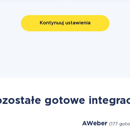
Kontynuuj ustawienia
zostałe gotowe integra
AWeber
(177 got