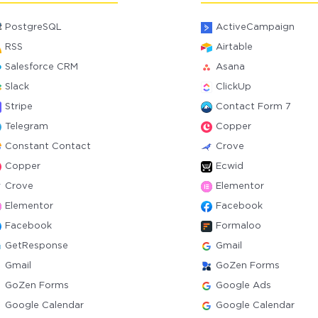
PostgreSQL
ActiveCampaign
RSS
Airtable
Salesforce CRM
Asana
Slack
ClickUp
Stripe
Contact Form 7
Telegram
Copper
Constant Contact
Crove
Copper
Ecwid
Crove
Elementor
Elementor
Facebook
Facebook
Formaloo
GetResponse
Gmail
Gmail
GoZen Forms
GoZen Forms
Google Ads
Google Calendar
Google Calendar