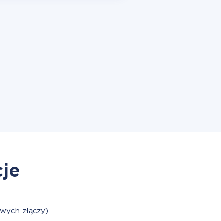
cje
owych złączy)