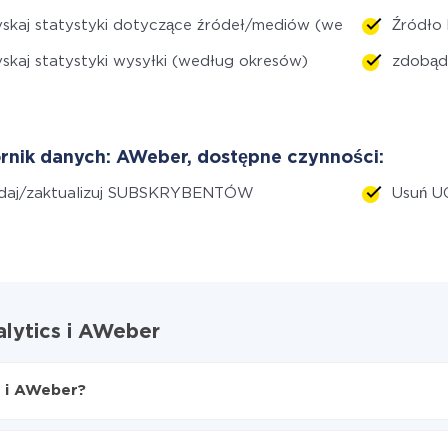
skaj statystyki dotyczące źródeł/mediów (według okresu)
Źródło 
skaj statystyki wysyłki (według okresów)
zdobąd
rnik danych: AWeber, dostępne czynności:
daj/zaktualizuj SUBSKRYBENTÓW
Usuń 
alytics i AWeber
s i AWeber?
tics do AWeber