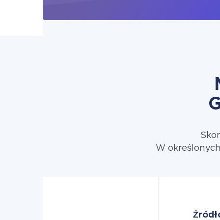
G
Skon
W określonych
Źródł