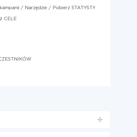
kampanii / Narzędzie / Pobierz STATYSTYKI (według okresu
ź CELE
UCZESTNIKÓW