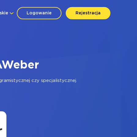
skie
Logowanie
Rejestracja
 AWeber
amistycznej czy specjalistycznej.