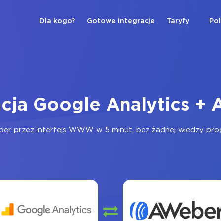
Dla kogo?
Gotowe integracje
Taryfy
Pol
acja Google Analytics +
ber
przez interfejs WWW w 5 minut, bez żadnej wiedzy progr