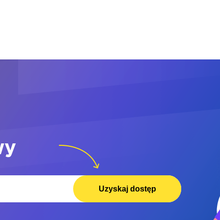
wy
Uzyskaj dostęp