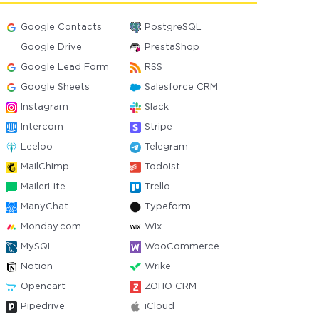
Google Contacts
PostgreSQL
Google Drive
PrestaShop
Google Lead Form
RSS
Google Sheets
Salesforce CRM
Instagram
Slack
Intercom
Stripe
Leeloo
Telegram
MailChimp
Todoist
MailerLite
Trello
ManyChat
Typeform
Monday.com
Wix
MySQL
WooCommerce
Notion
Wrike
Opencart
ZOHO CRM
Pipedrive
iCloud