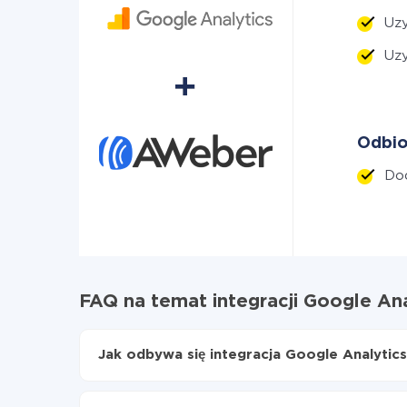
Uzy
Uzy
Odbio
Do
FAQ na temat integracji Google An
Jak odbywa się integracja Google Analytic
Najpierw
zarejestruj się w ApiX-Drive
Wybierz, jakie dane przenieść z Google Analy