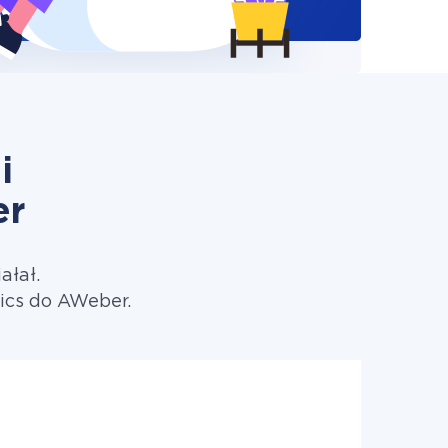
i
er
ałał.
ics do AWeber.