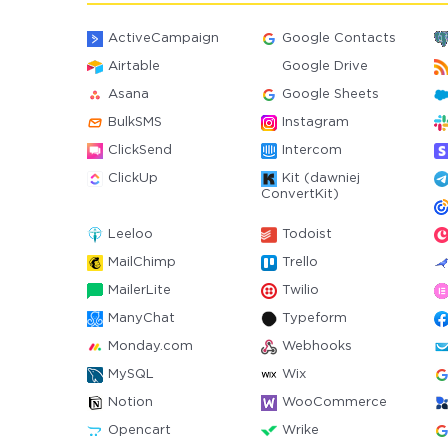
ActiveCampaign
Google Contacts
Airtable
Google Drive
Asana
Google Sheets
BulkSMS
Instagram
ClickSend
Intercom
ClickUp
Kit (dawniej
ConvertKit)
Leeloo
Todoist
MailChimp
Trello
MailerLite
Twilio
ManyChat
Typeform
Monday.com
Webhooks
MySQL
Wix
Notion
WooCommerce
Opencart
Wrike