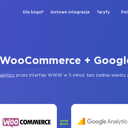
Dla kogo?
Gotowe integracje
Taryfy
Pol
a WooCommerce + Google
alytics
przez interfejs WWW w 5 minut, bez żadnej wiedzy pr