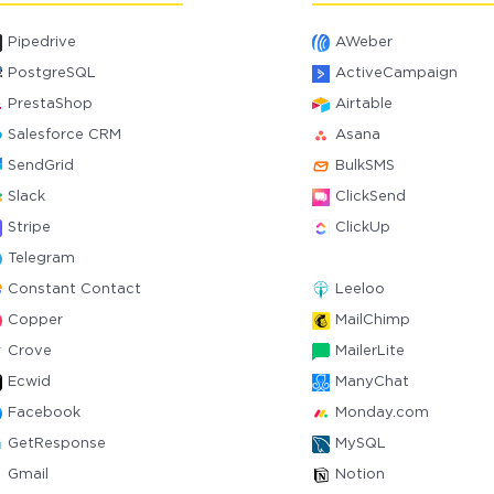
Pipedrive
AWeber
PostgreSQL
ActiveCampaign
PrestaShop
Airtable
Salesforce CRM
Asana
SendGrid
BulkSMS
Slack
ClickSend
Stripe
ClickUp
Telegram
Constant Contact
Leeloo
Copper
MailChimp
Crove
MailerLite
Ecwid
ManyChat
Facebook
Monday.com
GetResponse
MySQL
Gmail
Notion