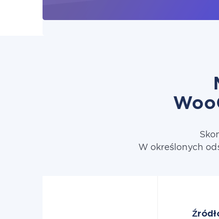
WooC
Skon
W określonych od
Źródł