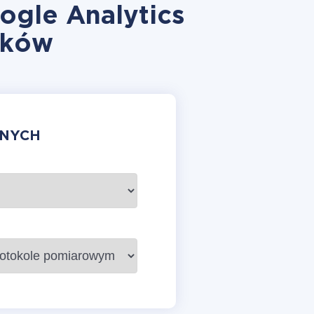
gle Analytics
yków
ANYCH