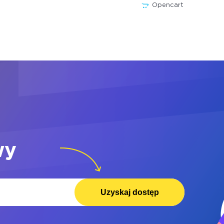
Opencart
wy
Uzyskaj dostęp