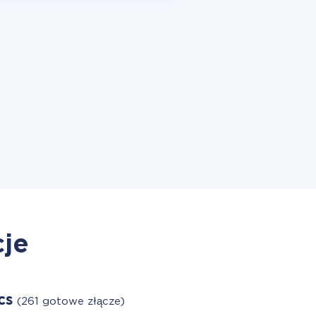
cje
cs
(261 gotowe złącze)