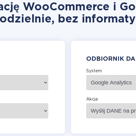
rację WooCommerce i Goo
odzielnie, bez informat
ODBIORNIK D
System
Akcja