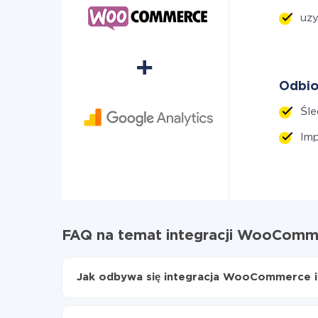
uzy
Odbio
Śle
Imp
FAQ na temat integracji WooComme
Jak odbywa się integracja WooCommerce i
Najpierw
zarejestruj się w ApiX-Drive
Wybierz, jakie dane przenieść z WooCommerc