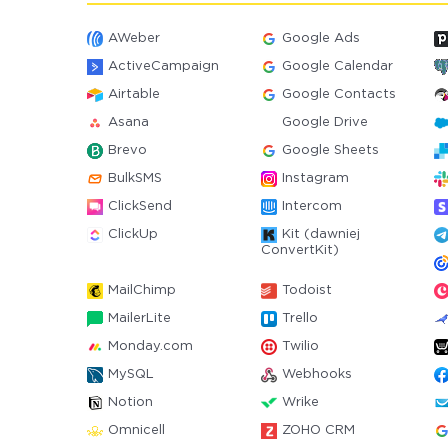
AWeber
Google Ads
ActiveCampaign
Google Calendar
Airtable
Google Contacts
Asana
Google Drive
Brevo
Google Sheets
BulkSMS
Instagram
ClickSend
Intercom
ClickUp
Kit (dawniej
ConvertKit)
MailChimp
Todoist
MailerLite
Trello
Monday.com
Twilio
MySQL
Webhooks
Notion
Wrike
Omnicell
ZOHO CRM