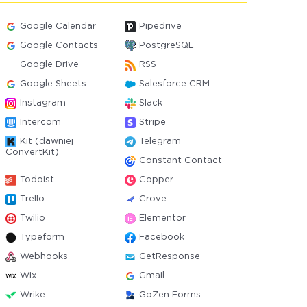
Google Calendar
Pipedrive
Google Contacts
PostgreSQL
Google Drive
RSS
Google Sheets
Salesforce CRM
Instagram
Slack
Intercom
Stripe
Kit (dawniej
Telegram
ConvertKit)
Constant Contact
Todoist
Copper
Trello
Crove
Twilio
Elementor
Typeform
Facebook
Webhooks
GetResponse
Wix
Gmail
Wrike
GoZen Forms