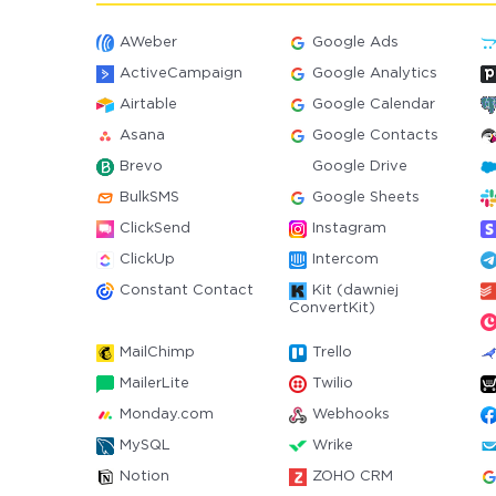
AWeber
Google Ads
ActiveCampaign
Google Analytics
Airtable
Google Calendar
Asana
Google Contacts
Brevo
Google Drive
BulkSMS
Google Sheets
ClickSend
Instagram
ClickUp
Intercom
Constant Contact
Kit (dawniej
ConvertKit)
MailChimp
Trello
MailerLite
Twilio
Monday.com
Webhooks
MySQL
Wrike
Notion
ZOHO CRM