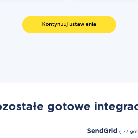
Kontynuuj ustawienia
zostałe gotowe integra
SendGrid
(177 go