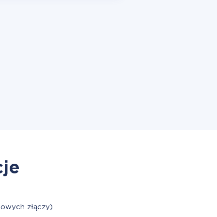
cje
towych złączy)