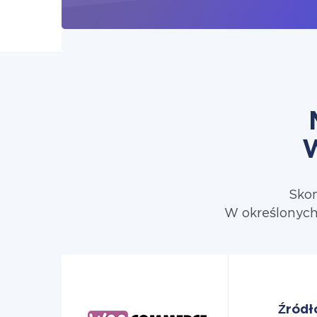
Skon
W określonych
Źródł