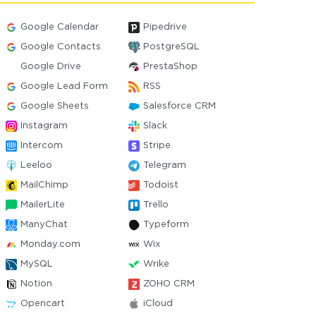
Google Calendar
Pipedrive
Google Contacts
PostgreSQL
Google Drive
PrestaShop
Google Lead Form
RSS
Google Sheets
Salesforce CRM
Instagram
Slack
Intercom
Stripe
Leeloo
Telegram
MailChimp
Todoist
MailerLite
Trello
ManyChat
Typeform
Monday.com
Wix
MySQL
Wrike
Notion
ZOHO CRM
Opencart
iCloud