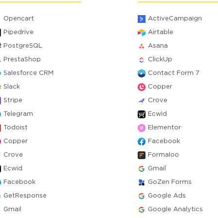
Opencart
ActiveCampaign
Pipedrive
Airtable
PostgreSQL
Asana
PrestaShop
ClickUp
Salesforce CRM
Contact Form 7
Slack
Copper
Stripe
Crove
Telegram
Ecwid
Todoist
Elementor
Copper
Facebook
Crove
Formaloo
Ecwid
Gmail
Facebook
GoZen Forms
GetResponse
Google Ads
Gmail
Google Analytics