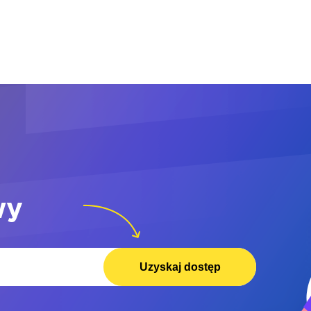
wy
Uzyskaj dostęp