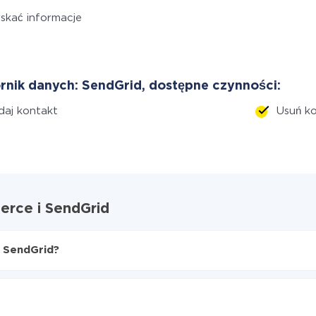
skać informacje
rnik danych: SendGrid, dostępne czynności:
aj kontakt
Usuń k
rce i SendGrid
 SendGrid?
e do SendGrid
z WooCommerce do SendGrid