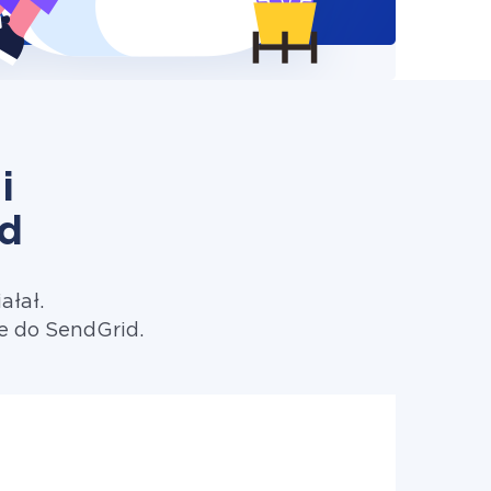
i
d
ałał.
e do SendGrid.