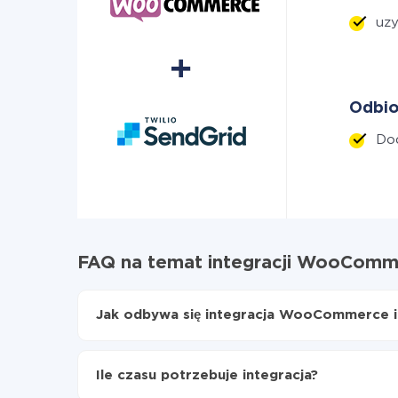
uzy
Odbio
Dod
FAQ na temat integracji WooComme
Jak odbywa się integracja WooCommerce i
Najpierw
zarejestruj się w ApiX-Drive
Wybierz, jakie dane przenieść z WooCommerc
Ile czasu potrzebuje integracja?
Włącz aktualizację
Teraz dane będą automatycznie przesyłane 