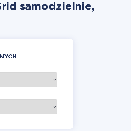
id samodzielnie,
ANYCH