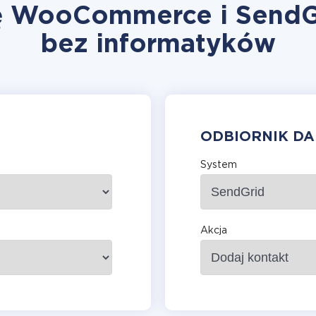
ję WooCommerce i SendGr
bez informatyków
ODBIORNIK D
System
Akcja