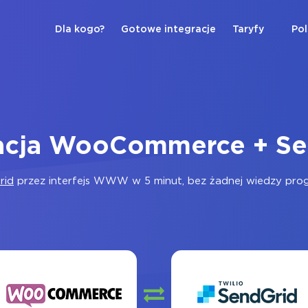
Dla kogo?
Gotowe integracje
Taryfy
Pol
racja WooCommerce + Se
rid
przez interfejs WWW w 5 minut, bez żadnej wiedzy progra