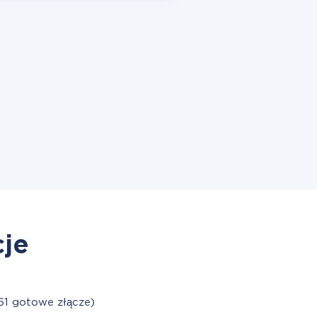
cje
61 gotowe złącze)