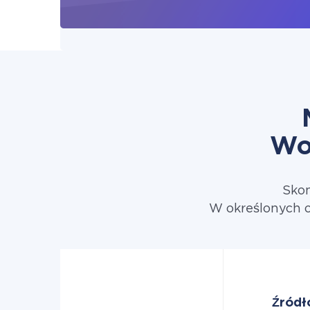
Wo
Skon
W określonych 
Źródł