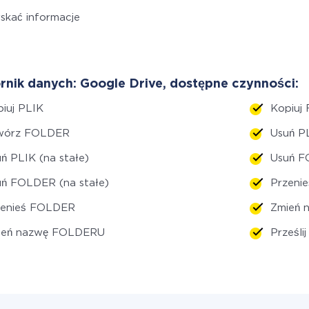
skać informacje
rnik danych: Google Drive, dostępne czynności:
iuj PLIK
Kopiuj
wórz FOLDER
Usuń P
ń PLIK (na stałe)
Usuń F
ń FOLDER (na stałe)
Przeni
zenieś FOLDER
Zmień 
ień nazwę FOLDERU
Prześli