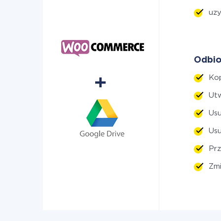
uzy
Odbio
Kop
Ut
Usu
Usu
Pr
Zm