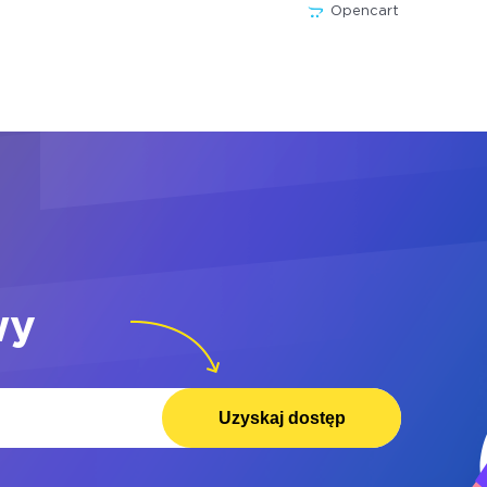
Opencart
wy
Uzyskaj dostęp