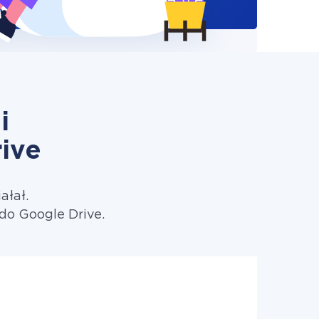
i
ive
ałał.
o Google Drive.