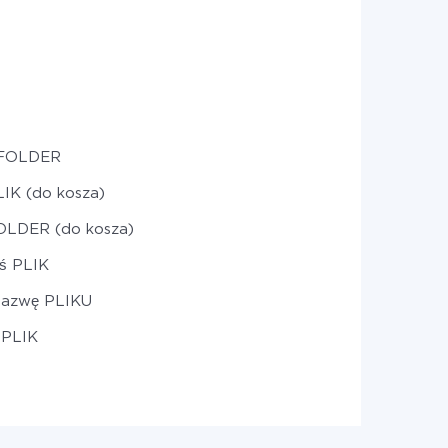
 FOLDER
LIK (do kosza)
OLDER (do kosza)
eś PLIK
nazwę PLIKU
j PLIK