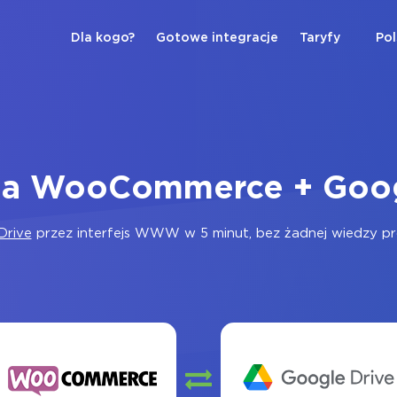
Dla kogo?
Gotowe integracje
Taryfy
Pol
cja WooCommerce + Goog
Drive
przez interfejs WWW w 5 minut, bez żadnej wiedzy prog