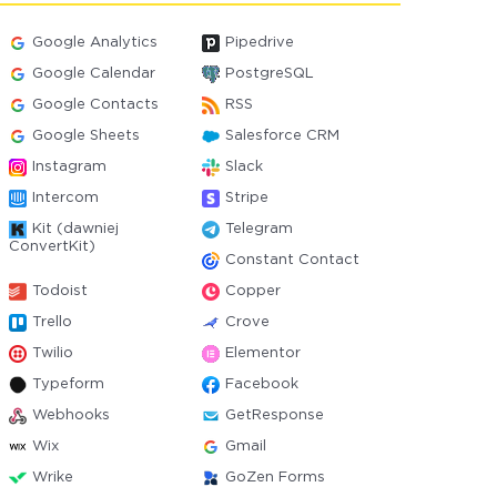
Google Analytics
Pipedrive
Google Calendar
PostgreSQL
Google Contacts
RSS
Google Sheets
Salesforce CRM
Instagram
Slack
Intercom
Stripe
Kit (dawniej
Telegram
ConvertKit)
Constant Contact
Todoist
Copper
Trello
Crove
Twilio
Elementor
Typeform
Facebook
Webhooks
GetResponse
Wix
Gmail
Wrike
GoZen Forms