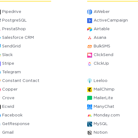
Pipedrive
AWeber
PostgreSQL
ActiveCampaign
PrestaShop
Airtable
Salesforce CRM
Asana
SendGrid
BulkSMS
Slack
ClickSend
Stripe
ClickUp
Telegram
Constant Contact
Leeloo
Copper
MailChimp
Crove
MailerLite
Ecwid
ManyChat
Facebook
Monday.com
GetResponse
MySQL
Gmail
Notion