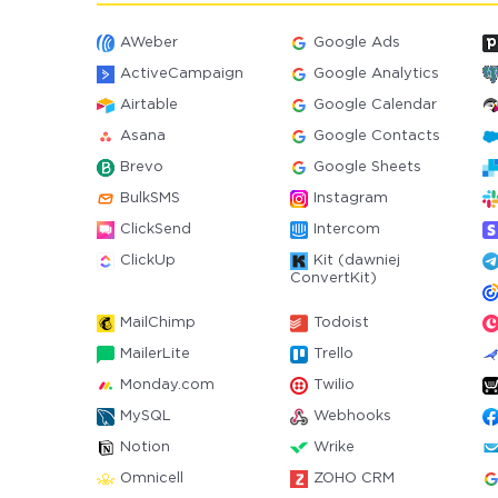
AWeber
Google Ads
ActiveCampaign
Google Analytics
Airtable
Google Calendar
Asana
Google Contacts
Brevo
Google Sheets
BulkSMS
Instagram
ClickSend
Intercom
ClickUp
Kit (dawniej
ConvertKit)
MailChimp
Todoist
MailerLite
Trello
Monday.com
Twilio
MySQL
Webhooks
Notion
Wrike
Omnicell
ZOHO CRM