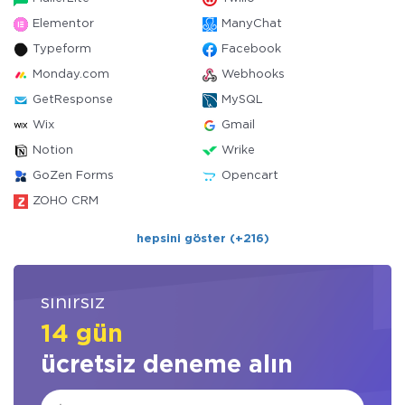
Elementor
ManyChat
Typeform
Facebook
Monday.com
Webhooks
GetResponse
MySQL
Wix
Gmail
Notion
Wrike
GoZen Forms
Opencart
ZOHO CRM
hepsini göster (+216)
sınırsız
14 gün
ücretsiz deneme alın