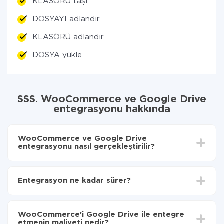
KLASÖRÜ taşı
DOSYAYI adlandır
KLASÖRÜ adlandır
DOSYA yükle
SSS. WooCommerce ve Google Drive
entegrasyonu hakkında
WooCommerce ve Google Drive
entegrasyonu nasıl gerçekleştirilir?
İlk olarak,
'ı ApiX-Drive
'a kaydetmeniz gerekir.
WooCommerce'den Google Drive'ye hangi verilerin
Entegrasyon ne kadar sürer?
aktarılacağını seçin
Otomatik güncellemeyi aç
Entegre etmek istediğiniz sisteme bağlı olarak kurulum
Artık veriler otomatik olarak WooCommerce'den
süresi 5 ile 30 dakika arasında değişebilir. Ortalama
Google Drive'ye aktarılacaktır.
WooCommerce'i Google Drive ile entegre
olarak, 10-15 dakika sürer.
etmenin maliyeti nedir?