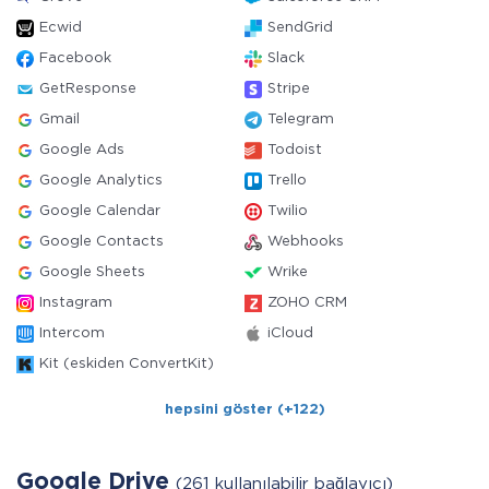
Ecwid
SendGrid
Facebook
Slack
GetResponse
Stripe
Gmail
Telegram
Google Ads
Todoist
Google Analytics
Trello
Google Calendar
Twilio
Google Contacts
Webhooks
Google Sheets
Wrike
Instagram
ZOHO CRM
Intercom
iCloud
Kit (eskiden ConvertKit)
hepsini göster (+122)
Google Drive
(261 kullanılabilir bağlayıcı)