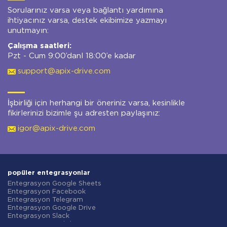
Sorularınız varsa veya bağlantı yardımına
ihtiyacınız varsa, destek ekibimize yazmayı
unutmayın:
Çalışma saatleri:
Pzt - Cum 9:00’danl 18:00’e kadar
support@apix-drive.com
İşbirliği için herhangi bir öneriniz varsa, kesinlikle
fikirlerinizi bizimle şu adresten paylaşınız:
igor@apix-drive.com
popüler entegrasyonlar
Entegrasyon Google Sheets
Entegrasyon Facebook
Entegrasyon Telegram
Entegrasyon Google Drive
Entegrasyon Slack
Entegrasyon MailChimp