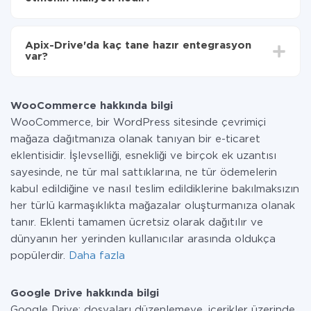
Tüm işlevler tüm tarife planlarında mevcut olduğundan
entegrasyon için ödeme yapmanız gerekmez.
Apix-Drive'da kaç tane hazır entegrasyon
Hizmetimiz aracılığıyla yalnızca bir sisteminizden
var?
diğerine aktarılan veri miktarı için ödeme yaparsınız.
Ayda az miktarda veriye sahipseniz, ücretsiz bir plan
Şu anda WooCommerce ve Google Drive yanında 296
kullanabilir ve gerekirse ücretli bir plana geçebilirsiniz.
+ entegrasyonlarımız var
tarifeleri
hakkında daha fazla bilgi.
WooCommerce hakkında bilgi
WooCommerce, bir WordPress sitesinde çevrimiçi
mağaza dağıtmanıza olanak tanıyan bir e-ticaret
eklentisidir. İşlevselliği, esnekliği ve birçok ek uzantısı
sayesinde, ne tür mal sattıklarına, ne tür ödemelerin
kabul edildiğine ve nasıl teslim edildiklerine bakılmaksızın
her türlü karmaşıklıkta mağazalar oluşturmanıza olanak
tanır. Eklenti tamamen ücretsiz olarak dağıtılır ve
dünyanın her yerinden kullanıcılar arasında oldukça
popülerdir.
Daha fazla
Google Drive hakkında bilgi
Google Drive; dosyaları düzenlemeye, içerikler üzerinde