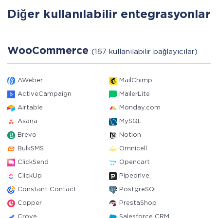
Diğer kullanılabilir entegrasyonlar
WooCommerce
(167 kullanılabilir bağlayıcılar)
AWeber
MailChimp
ActiveCampaign
MailerLite
Airtable
Monday.com
Asana
MySQL
Brevo
Notion
BulkSMS
Omnicell
ClickSend
Opencart
ClickUp
Pipedrive
Constant Contact
PostgreSQL
Copper
PrestaShop
Crove
Salesforce CRM