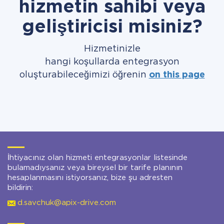
hizmetin sahibi veya
geliştiricisi misiniz?
Hizmetinizle
hangi koşullarda entegrasyon
oluşturabileceğimizi öğrenin
on this page
İhtiyacınız olan hizmeti entegrasyonlar listesinde
bulamadıysanız veya bireysel bir tarife planının
hesaplanmasını istiyorsanız, bize şu adresten
bildirin:
d.savchuk@apix-drive.com