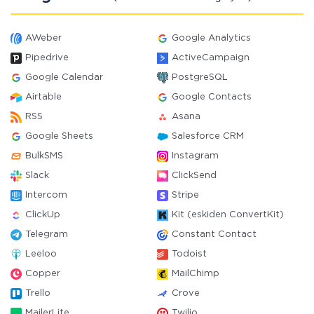
AWeber
Google Analytics
Pipedrive
ActiveCampaign
Google Calendar
PostgreSQL
Airtable
Google Contacts
RSS
Asana
Google Sheets
Salesforce CRM
BulkSMS
Instagram
Slack
ClickSend
Intercom
Stripe
ClickUp
Kit (eskiden ConvertKit)
Telegram
Constant Contact
Leeloo
Todoist
Copper
MailChimp
Trello
Crove
MailerLite
Twilio