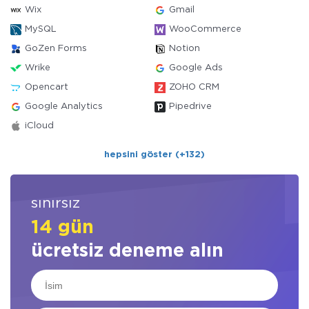
Wix
Gmail
MySQL
WooCommerce
GoZen Forms
Notion
Wrike
Google Ads
Opencart
ZOHO CRM
Google Analytics
Pipedrive
iCloud
hepsini göster (+132)
sınırsız
14 gün
ücretsiz deneme alın