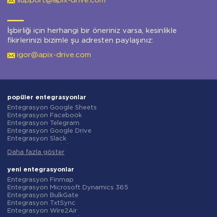
support@apix-drive.com
İşbirliği için herhangi bir öneriniz varsa, kesinlikle
fikirlerinizi bizimle şu adresten paylaşınız:
igor@apix-drive.com
popüler entegrasyonlar
Entegrasyon Google Sheets
Entegrasyon Facebook
Entegrasyon Telegram
Entegrasyon Google Drive
Entegrasyon Slack
Entegrasyon MailChimp
Daha fazla göster
Entegrasyon Gmail
Entegrasyon Trello
Entegrasyon ClickUp
yeni entegrasyonlar
Entegrasyon Airtable
Entegrasyon Finmap
Entegrasyon Google Contacts
Entegrasyon Microsoft Dynamics 365
Entegrasyon OpenAI (ChatGPT)
Entegrasyon BulkGate
Entegrasyon Instagram
Entegrasyon TxtSync
Entegrasyon ActiveCampaign
Entegrasyon Wire2Air
Entegrasyon Typeform