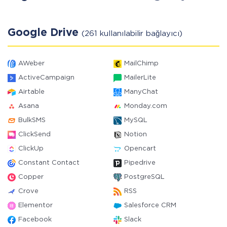
Google Drive
(261 kullanılabilir bağlayıcı)
AWeber
MailChimp
ActiveCampaign
MailerLite
Airtable
ManyChat
Asana
Monday.com
BulkSMS
MySQL
ClickSend
Notion
ClickUp
Opencart
Constant Contact
Pipedrive
Copper
PostgreSQL
Crove
RSS
Elementor
Salesforce CRM
Facebook
Slack