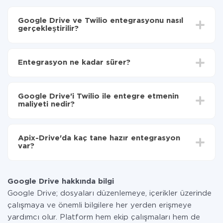
Google Drive ve Twilio entegrasyonu nasıl
gerçekleştirilir?
İlk olarak,
'ı ApiX-Drive
'a kaydetmeniz gerekir.
Google Drive'den Twilio'ye hangi verilerin
Entegrasyon ne kadar sürer?
aktarılacağını seçin
Otomatik güncellemeyi aç
Entegre etmek istediğiniz sisteme bağlı olarak kurulum
Artık veriler otomatik olarak Google Drive'den
süresi 5 ile 30 dakika arasında değişebilir. Ortalama
Twilio'ye aktarılacaktır.
Google Drive'i Twilio ile entegre etmenin
olarak, 10-15 dakika sürer.
maliyeti nedir?
Tüm işlevler tüm tarife planlarında mevcut olduğundan
entegrasyon için ödeme yapmanız gerekmez.
Apix-Drive'da kaç tane hazır entegrasyon
Hizmetimiz aracılığıyla yalnızca bir sisteminizden
var?
diğerine aktarılan veri miktarı için ödeme yaparsınız.
Ayda az miktarda veriye sahipseniz, ücretsiz bir plan
Şu anda Google Drive ve Twilio yanında 296 +
kullanabilir ve gerekirse ücretli bir plana geçebilirsiniz.
entegrasyonlarımız var
tarifeleri
hakkında daha fazla bilgi.
Google Drive hakkında bilgi
Google Drive; dosyaları düzenlemeye, içerikler üzerinde
çalışmaya ve önemli bilgilere her yerden erişmeye
yardımcı olur. Platform hem ekip çalışmaları hem de