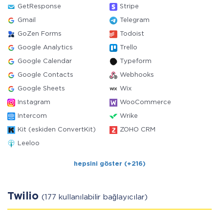
GetResponse
Stripe
Gmail
Telegram
GoZen Forms
Todoist
Google Analytics
Trello
Google Calendar
Typeform
Google Contacts
Webhooks
Google Sheets
Wix
Instagram
WooCommerce
Intercom
Wrike
Kit (eskiden ConvertKit)
ZOHO CRM
Leeloo
hepsini göster (+216)
Twilio
(177 kullanılabilir bağlayıcılar)