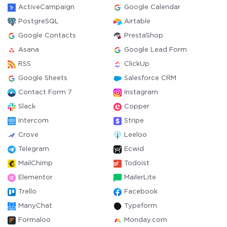
ActiveCampaign
Google Calendar
PostgreSQL
Airtable
Google Contacts
PrestaShop
Asana
Google Lead Form
RSS
ClickUp
Google Sheets
Salesforce CRM
Contact Form 7
Instagram
Slack
Copper
Intercom
Stripe
Crove
Leeloo
Telegram
Ecwid
MailChimp
Todoist
Elementor
MailerLite
Trello
Facebook
ManyChat
Typeform
Formaloo
Monday.com