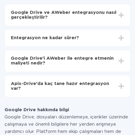
Google Drive ve AWeber entegrasyonu nasıl
gerçekleştirilir?
İlk olarak,
'ı ApiX-Drive
'a kaydetmeniz gerekir.
Google Drive'den AWeber'ye hangi verilerin
Entegrasyon ne kadar sürer?
aktarılacağını seçin
Otomatik güncellemeyi aç
Entegre etmek istediğiniz sisteme bağlı olarak kurulum
Artık veriler otomatik olarak Google Drive'den
süresi 5 ile 30 dakika arasında değişebilir. Ortalama
AWeber'ye aktarılacaktır.
Google Drive'i AWeber ile entegre etmenin
olarak, 10-15 dakika sürer.
maliyeti nedir?
Tüm işlevler tüm tarife planlarında mevcut olduğundan
entegrasyon için ödeme yapmanız gerekmez.
Apix-Drive'da kaç tane hazır entegrasyon
Hizmetimiz aracılığıyla yalnızca bir sisteminizden
var?
diğerine aktarılan veri miktarı için ödeme yaparsınız.
Ayda az miktarda veriye sahipseniz, ücretsiz bir plan
Şu anda Google Drive ve AWeber yanında 296 +
kullanabilir ve gerekirse ücretli bir plana geçebilirsiniz.
entegrasyonlarımız var
tarifeleri
hakkında daha fazla bilgi.
Google Drive hakkında bilgi
Google Drive; dosyaları düzenlemeye, içerikler üzerinde
çalışmaya ve önemli bilgilere her yerden erişmeye
yardımcı olur. Platform hem ekip çalışmaları hem de