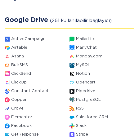
Google Drive
(261 kullanılabilir bağlayıcı)
ActiveCampaign
MailerLite
Airtable
ManyChat
Asana
Monday.com
BulkSMS
MySQL
ClickSend
Notion
ClickUp
Opencart
Constant Contact
Pipedrive
Copper
PostgreSQL
Crove
RSS
Elementor
Salesforce CRM
Facebook
Slack
GetResponse
Stripe