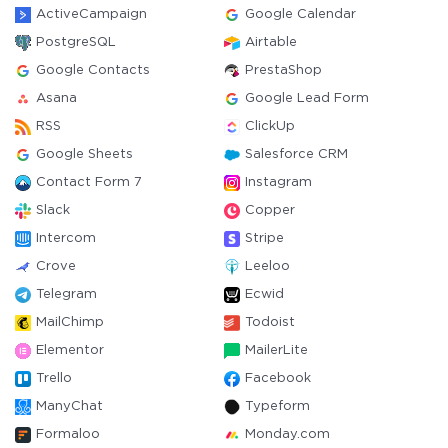
ActiveCampaign
Google Calendar
PostgreSQL
Airtable
Google Contacts
PrestaShop
Asana
Google Lead Form
RSS
ClickUp
Google Sheets
Salesforce CRM
Contact Form 7
Instagram
Slack
Copper
Intercom
Stripe
Crove
Leeloo
Telegram
Ecwid
MailChimp
Todoist
Elementor
MailerLite
Trello
Facebook
ManyChat
Typeform
Formaloo
Monday.com