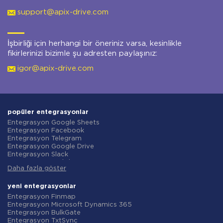
support@apix-drive.com
İşbirliği için herhangi bir öneriniz varsa, kesinlikle
fikirlerinizi bizimle şu adresten paylaşınız:
igor@apix-drive.com
popüler entegrasyonlar
Entegrasyon Google Sheets
Entegrasyon Facebook
Entegrasyon Telegram
Entegrasyon Google Drive
Entegrasyon Slack
Entegrasyon MailChimp
Daha fazla göster
Entegrasyon Gmail
Entegrasyon Trello
Entegrasyon ClickUp
yeni entegrasyonlar
Entegrasyon Airtable
Entegrasyon Finmap
Entegrasyon Google Contacts
Entegrasyon Microsoft Dynamics 365
Entegrasyon OpenAI (ChatGPT)
Entegrasyon BulkGate
Entegrasyon Instagram
Entegrasyon TxtSync