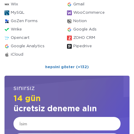
Wix
Gmail
MySQL
WooCommerce
GoZen Forms
Notion
Wrike
Google Ads
Opencart
ZOHO CRM
Google Analytics
Pipedrive
iCloud
hepsini göster (+132)
sınırsız
14 gün
ücretsiz deneme alın