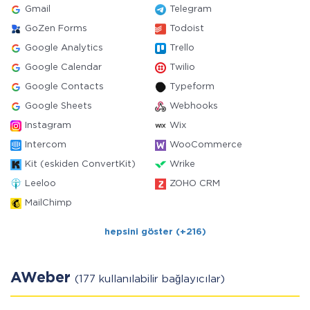
Gmail
Telegram
GoZen Forms
Todoist
Google Analytics
Trello
Google Calendar
Twilio
Google Contacts
Typeform
Google Sheets
Webhooks
Instagram
Wix
Intercom
WooCommerce
Kit (eskiden ConvertKit)
Wrike
Leeloo
ZOHO CRM
MailChimp
hepsini göster (+216)
AWeber
(177 kullanılabilir bağlayıcılar)