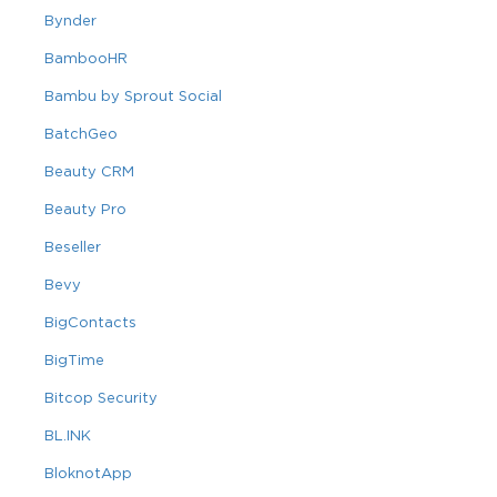
Bynder
BambooHR
Bambu by Sprout Social
BatchGeo
Beauty CRM
Beauty Pro
Beseller
Bevy
BigContacts
BigTime
Bitcop Security
BL.INK
BloknotApp