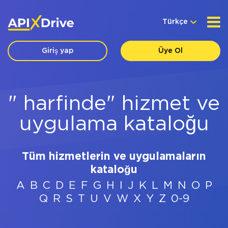
Türkçe
Giriş yap
Üye Ol
" harfinde" hizmet ve
uygulama kataloğu
Tüm hizmetlerin ve uygulamaların
kataloğu
A
B
C
D
E
F
G
H
I
J
K
L
M
N
O
P
Q
R
S
T
U
V
W
X
Y
Z
0-9