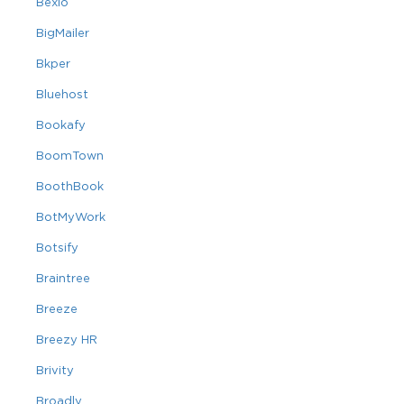
Bexio
BigMailer
Bkper
Bluehost
Bookafy
BoomTown
BoothBook
BotMyWork
Botsify
Braintree
Breeze
Breezy HR
Brivity
Broadly