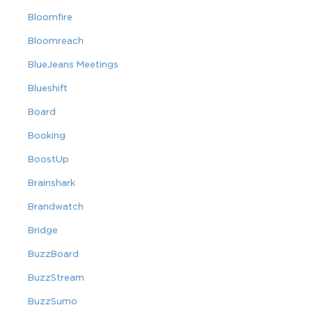
Bloomfire
Bloomreach
BlueJeans Meetings
Blueshift
Board
Booking
BoostUp
Brainshark
Brandwatch
Bridge
BuzzBoard
BuzzStream
BuzzSumo