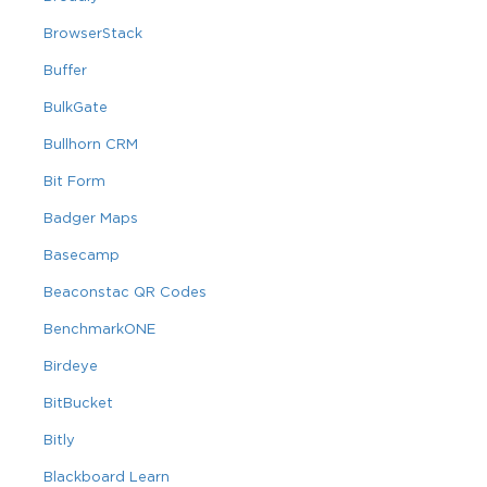
BrowserStack
Buffer
BulkGate
Bullhorn CRM
Bit Form
Badger Maps
Basecamp
Beaconstac QR Codes
BenchmarkONE
Birdeye
BitBucket
Bitly
Blackboard Learn