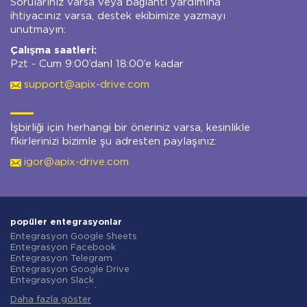
Sorularınız varsa veya bağlantı yardımına
ihtiyacınız varsa, destek ekibimize yazmayı
unutmayın:
Çalışma saatleri:
Pzt - Cum 9:00’danl 18:00’e kadar
support@apix-drive.com
İşbirliği için herhangi bir öneriniz varsa, kesinlikle
fikirlerinizi bizimle şu adresten paylaşınız:
igor@apix-drive.com
popüler entegrasyonlar
Entegrasyon Google Sheets
Entegrasyon Facebook
Entegrasyon Telegram
Entegrasyon Google Drive
Entegrasyon Slack
Entegrasyon MailChimp
Daha fazla göster
Entegrasyon Gmail