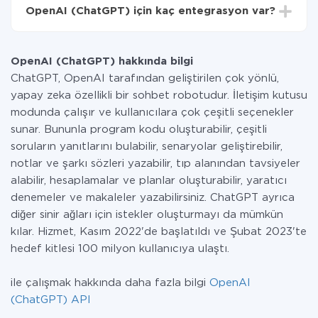
entegrasyon için ödeme yapmanız gerekmez.
OpenAI (ChatGPT) için kaç entegrasyon var?
Hizmetimiz aracılığıyla yalnızca bir sisteminizden
diğerine aktarılan veri miktarı için ödeme yaparsınız.
Şu anda diğer sistemlerle 311 entegrasyona OpenAI
Ayda az miktarda veriye sahipseniz, ücretsiz bir plan
(ChatGPT) sahibiz
kullanabilir ve gerekirse ücretli bir plana geçebilirsiniz.
OpenAI (ChatGPT) hakkında bilgi
tarifeleri
hakkında daha fazla bilgi.
ChatGPT, OpenAI tarafından geliştirilen çok yönlü,
yapay zeka özellikli bir sohbet robotudur. İletişim kutusu
modunda çalışır ve kullanıcılara çok çeşitli seçenekler
sunar. Bununla program kodu oluşturabilir, çeşitli
soruların yanıtlarını bulabilir, senaryolar geliştirebilir,
notlar ve şarkı sözleri yazabilir, tıp alanından tavsiyeler
alabilir, hesaplamalar ve planlar oluşturabilir, yaratıcı
denemeler ve makaleler yazabilirsiniz. ChatGPT ayrıca
diğer sinir ağları için istekler oluşturmayı da mümkün
kılar. Hizmet, Kasım 2022'de başlatıldı ve Şubat 2023'te
hedef kitlesi 100 milyon kullanıcıya ulaştı.
ile çalışmak hakkında daha fazla bilgi
OpenAI
(ChatGPT) API