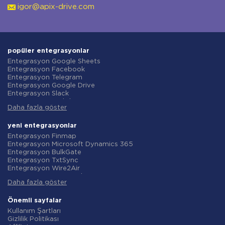
igor@apix-drive.com
popüler entegrasyonlar
Entegrasyon Google Sheets
Entegrasyon Facebook
Entegrasyon Telegram
Entegrasyon Google Drive
Entegrasyon Slack
Entegrasyon MailChimp
Daha fazla göster
Entegrasyon Gmail
Entegrasyon Trello
Entegrasyon ClickUp
yeni entegrasyonlar
Entegrasyon Airtable
Entegrasyon Finmap
Entegrasyon Google Contacts
Entegrasyon Microsoft Dynamics 365
Entegrasyon OpenAI (ChatGPT)
Entegrasyon BulkGate
Entegrasyon Instagram
Entegrasyon TxtSync
Entegrasyon ActiveCampaign
Entegrasyon Wire2Air
Entegrasyon Typeform
Entegrasyon Corezoid
Entegrasyon Salesforce CRM
Daha fazla göster
Entegrasyon Infobip
Entegrasyon Monday.com
Entegrasyon Instasent
Entegrasyon Notion
Entegrasyon AtomPark
Önemli sayfalar
Entegrasyon Stripe
Entegrasyon TXTImpact
Kullanım Şartları
Entegrasyon AWeber
Entegrasyon Campaign Monitor
Gizlilik Politikası
Entegrasyon Asana
Entegrasyon CM.com