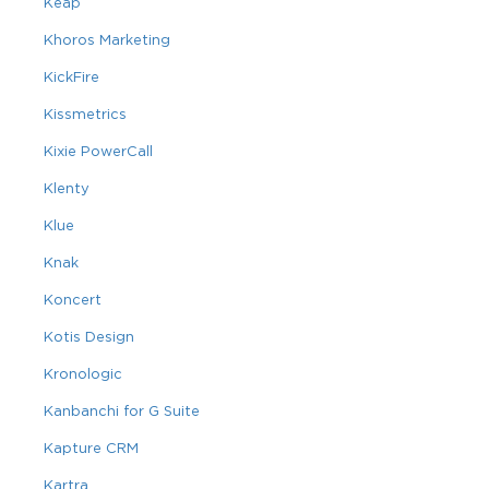
Keap
Khoros Marketing
KickFire
Kissmetrics
Kixie PowerCall
Klenty
Klue
Knak
Koncert
Kotis Design
Kronologic
Kanbanchi for G Suite
Kapture CRM
Kartra