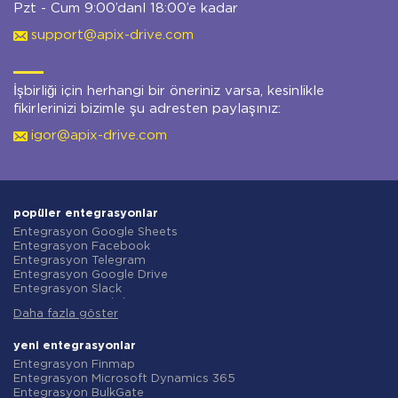
Pzt - Cum 9:00’danl 18:00’e kadar
support@apix-drive.com
İşbirliği için herhangi bir öneriniz varsa, kesinlikle
fikirlerinizi bizimle şu adresten paylaşınız:
igor@apix-drive.com
popüler entegrasyonlar
Entegrasyon Google Sheets
Entegrasyon Facebook
Entegrasyon Telegram
Entegrasyon Google Drive
Entegrasyon Slack
Entegrasyon MailChimp
Daha fazla göster
Entegrasyon Gmail
Entegrasyon Trello
Entegrasyon ClickUp
yeni entegrasyonlar
Entegrasyon Airtable
Entegrasyon Finmap
Entegrasyon Google Contacts
Entegrasyon Microsoft Dynamics 365
Entegrasyon OpenAI (ChatGPT)
Entegrasyon BulkGate