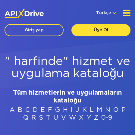
Türkçe
Giriş yap
Üye Ol
" harfinde" hizmet ve
uygulama kataloğu
Tüm hizmetlerin ve uygulamaların
kataloğu
A
B
C
D
E
F
G
H
I
J
K
L
M
N
O
P
Q
R
S
T
U
V
W
X
Y
Z
0-9