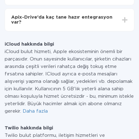
Tüm işlevler tüm tarife planlarında mevcut olduğundan
entegrasyon için ödeme yapmanız gerekmez.
Apix-Drive'da kaç tane hazır entegrasyon
Hizmetimiz aracılığıyla yalnızca bir sisteminizden
var?
diğerine aktarılan veri miktarı için ödeme yaparsınız.
Ayda az miktarda veriye sahipseniz, ücretsiz bir plan
Şu anda iCloud ve Twilio yanında 296 +
kullanabilir ve gerekirse ücretli bir plana geçebilirsiniz.
entegrasyonlarımız var
tarifeleri
hakkında daha fazla bilgi.
iCloud hakkında bilgi
iCloud bulut hizmeti, Apple ekosisteminin önemli bir
parçasıdır. Onun sayesinde kullanıcılar, şirketin cihazları
arasında çeşitli verileri rahatça değiş tokuş etme
fırsatına sahipler. ICloud ayrıca e-posta mesajları
alışverişi yapma olanağı sağlar, yedekleri vb. depolamak
için kullanılır. Kullanıcının 5 GB'lık yeterli alana sahip
olması koşuluyla hizmet ücretsizdir - bu, minimum istekle
yeterlidir. Büyük hacimler almak için abone olmanız
gerekir.
Daha fazla
Twilio hakkında bilgi
Twilio bulut platformu, iletişim hizmetleri ve