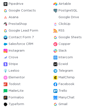
Pipedrive
Airtable
Google Contacts
PostgreSQL
Asana
Google Drive
PrestaShop
ClickUp
Google Lead Form
RSS
Contact Form 7
Google Sheets
Salesforce CRM
Copper
Instagram
Slack
Crove
Intercom
Stripe
Ecwid
Leeloo
Telegram
Elementor
MailChimp
Todoist
Facebook
MailerLite
Trello
Formaloo
ManyChat
Typeform
Gmail