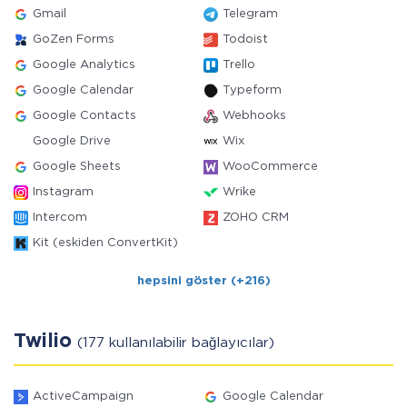
Gmail
Telegram
GoZen Forms
Todoist
Google Analytics
Trello
Google Calendar
Typeform
Google Contacts
Webhooks
Google Drive
Wix
Google Sheets
WooCommerce
Instagram
Wrike
Intercom
ZOHO CRM
Kit (eskiden ConvertKit)
hepsini göster (+216)
Twilio
(177 kullanılabilir bağlayıcılar)
ActiveCampaign
Google Calendar