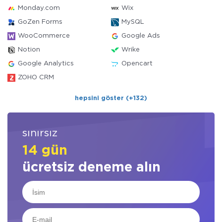
Monday.com
Wix
GoZen Forms
MySQL
WooCommerce
Google Ads
Notion
Wrike
Google Analytics
Opencart
ZOHO CRM
hepsini göster (+132)
sınırsız
14 gün
ücretsiz deneme alın