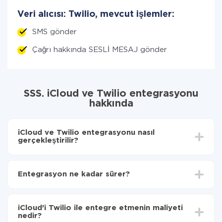
Veri alıcısı: Twilio, mevcut işlemler:
SMS gönder
Çağrı hakkında SESLİ MESAJ gönder
SSS. iCloud ve Twilio entegrasyonu
hakkında
iCloud ve Twilio entegrasyonu nasıl
gerçekleştirilir?
İlk olarak,
'ı ApiX-Drive
'a kaydetmeniz gerekir.
iCloud'den Twilio'ye hangi verilerin aktarılacağını
Entegrasyon ne kadar sürer?
seçin
Otomatik güncellemeyi aç
Entegre etmek istediğiniz sisteme bağlı olarak kurulum
Artık veriler otomatik olarak iCloud'den Twilio'ye
süresi 5 ile 30 dakika arasında değişebilir. Ortalama
aktarılacaktır.
iCloud'i Twilio ile entegre etmenin maliyeti
olarak, 10-15 dakika sürer.
nedir?