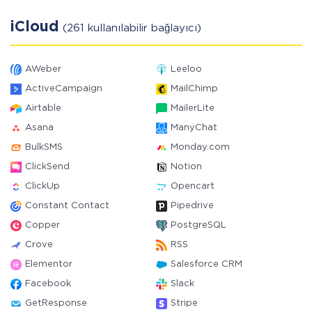
iCloud
(261 kullanılabilir bağlayıcı)
AWeber
Leeloo
ActiveCampaign
MailChimp
Airtable
MailerLite
Asana
ManyChat
BulkSMS
Monday.com
ClickSend
Notion
ClickUp
Opencart
Constant Contact
Pipedrive
Copper
PostgreSQL
Crove
RSS
Elementor
Salesforce CRM
Facebook
Slack
GetResponse
Stripe