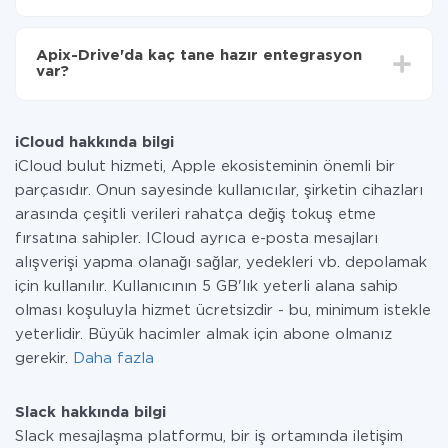
Tüm işlevler tüm tarife planlarında mevcut olduğundan
entegrasyon için ödeme yapmanız gerekmez.
Apix-Drive'da kaç tane hazır entegrasyon
Hizmetimiz aracılığıyla yalnızca bir sisteminizden
var?
diğerine aktarılan veri miktarı için ödeme yaparsınız.
Ayda az miktarda veriye sahipseniz, ücretsiz bir plan
Şu anda iCloud ve Slack yanında 296 +
kullanabilir ve gerekirse ücretli bir plana geçebilirsiniz.
entegrasyonlarımız var
tarifeleri
hakkında daha fazla bilgi.
iCloud hakkında bilgi
iCloud bulut hizmeti, Apple ekosisteminin önemli bir
parçasıdır. Onun sayesinde kullanıcılar, şirketin cihazları
arasında çeşitli verileri rahatça değiş tokuş etme
fırsatına sahipler. ICloud ayrıca e-posta mesajları
alışverişi yapma olanağı sağlar, yedekleri vb. depolamak
için kullanılır. Kullanıcının 5 GB'lık yeterli alana sahip
olması koşuluyla hizmet ücretsizdir - bu, minimum istekle
yeterlidir. Büyük hacimler almak için abone olmanız
gerekir.
Daha fazla
Slack hakkında bilgi
Slack mesajlaşma platformu, bir iş ortamında iletişim