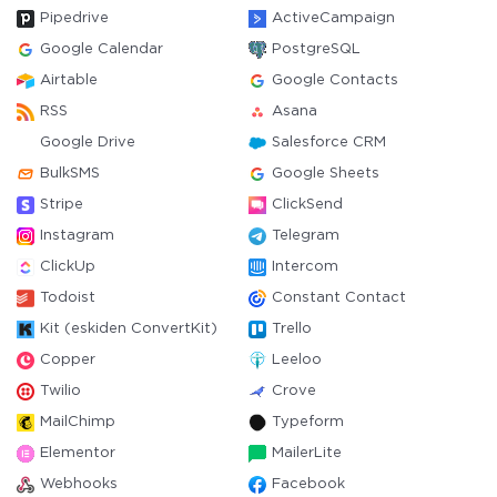
Pipedrive
ActiveCampaign
Google Calendar
PostgreSQL
Airtable
Google Contacts
RSS
Asana
Google Drive
Salesforce CRM
BulkSMS
Google Sheets
Stripe
ClickSend
Instagram
Telegram
ClickUp
Intercom
Todoist
Constant Contact
Kit (eskiden ConvertKit)
Trello
Copper
Leeloo
Twilio
Crove
MailChimp
Typeform
Elementor
MailerLite
Webhooks
Facebook