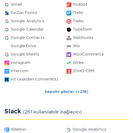
Gmail
Todoist
GoZen Forms
Trello
Google Analytics
Twilio
Google Calendar
Typeform
Google Contacts
Webhooks
Google Drive
Wix
Google Sheets
WooCommerce
Instagram
Wrike
Intercom
ZOHO CRM
Kit (eskiden ConvertKit)
hepsini göster (+216)
Slack
(261 kullanılabilir bağlayıcı)
AWeber
Google Analytics