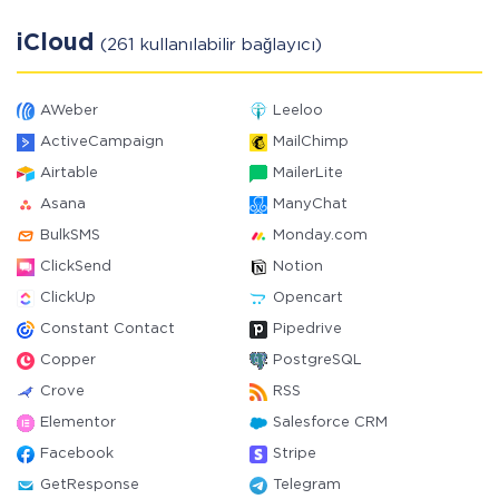
iCloud
(261 kullanılabilir bağlayıcı)
AWeber
Leeloo
ActiveCampaign
MailChimp
Airtable
MailerLite
Asana
ManyChat
BulkSMS
Monday.com
ClickSend
Notion
ClickUp
Opencart
Constant Contact
Pipedrive
Copper
PostgreSQL
Crove
RSS
Elementor
Salesforce CRM
Facebook
Stripe
GetResponse
Telegram