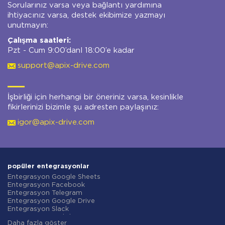
Sorularınız varsa veya bağlantı yardımına
ihtiyacınız varsa, destek ekibimize yazmayı
unutmayın:
Çalışma saatleri:
Pzt - Cum 9:00’danl 18:00’e kadar
support@apix-drive.com
İşbirliği için herhangi bir öneriniz varsa, kesinlikle
fikirlerinizi bizimle şu adresten paylaşınız:
igor@apix-drive.com
popüler entegrasyonlar
Entegrasyon Google Sheets
Entegrasyon Facebook
Entegrasyon Telegram
Entegrasyon Google Drive
Entegrasyon Slack
Entegrasyon MailChimp
Daha fazla göster