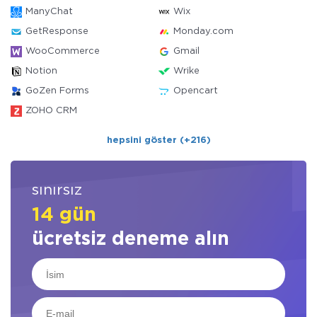
ManyChat
Wix
GetResponse
Monday.com
WooCommerce
Gmail
Notion
Wrike
GoZen Forms
Opencart
ZOHO CRM
hepsini göster (+216)
sınırsız
14 gün
ücretsiz deneme alın