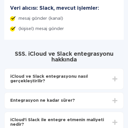
Veri alıcısı: Slack, mevcut işlemler:
mesaj gönder (kanal)
(kişisel) mesaj gönder
SSS. iCloud ve Slack entegrasyonu
hakkında
iCloud ve Slack entegrasyonu nasıl
gerçekleştirilir?
İlk olarak,
'ı ApiX-Drive
'a kaydetmeniz gerekir.
iCloud'den Slack'ye hangi verilerin aktarılacağını
Entegrasyon ne kadar sürer?
seçin
Otomatik güncellemeyi aç
Entegre etmek istediğiniz sisteme bağlı olarak kurulum
Artık veriler otomatik olarak iCloud'den Slack'ye
süresi 5 ile 30 dakika arasında değişebilir. Ortalama
aktarılacaktır.
iCloud'i Slack ile entegre etmenin maliyeti
olarak, 10-15 dakika sürer.
nedir?