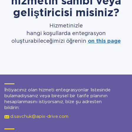
hizmetin sahibi veya
geliştiricisi misiniz?
Hizmetinizle
hangi koşullarda entegrasyon
oluşturabileceğimizi öğrenin
on this page
İhtiyacınız olan hizmeti entegrasyonlar listesinde
bulamadıysanız veya bireysel bir tarife planının
hesaplanmasını istiyorsanız, bize şu adresten
bildirin:
d.savchuk@apix-drive.com