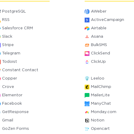
PostgreSQL
AWeber
RSS
ActiveCampaign
Salesforce CRM
Airtable
Slack
Asana
Stripe
BulkSMS
Telegram
ClickSend
Todoist
ClickUp
Constant Contact
Copper
Leeloo
Crove
MailChimp
Elementor
MailerLite
Facebook
ManyChat
GetResponse
Monday.com
Gmail
Notion
GoZen Forms
Opencart