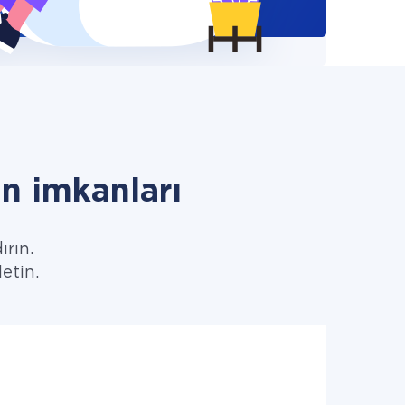
n imkanları
ırın.
letin.