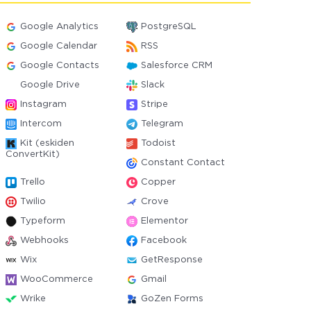
Google Analytics
PostgreSQL
Google Calendar
RSS
Google Contacts
Salesforce CRM
Google Drive
Slack
Instagram
Stripe
Intercom
Telegram
Kit (eskiden
Todoist
ConvertKit)
Constant Contact
Trello
Copper
Twilio
Crove
Typeform
Elementor
Webhooks
Facebook
Wix
GetResponse
WooCommerce
Gmail
Wrike
GoZen Forms