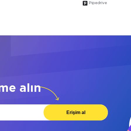
Pipedrive
me alın
Erişim al