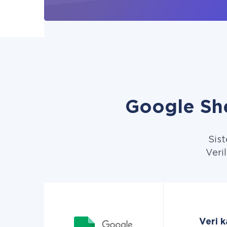
Google She
Sist
Veril
Veri 