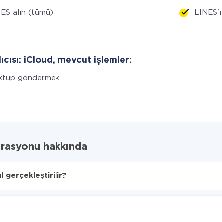
ES alın (tümü)
LINES'ı 
lıcısı: iCloud, mevcut işlemler:
ktup göndermek
grasyonu hakkında
gerçekleştirilir?
rılacağını seçin
iCloud'ye aktarılacaktır.