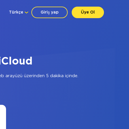
Türkçe
Giriş yap
Üye Ol
iCloud
b arayüzü üzerinden 5 dakika içinde.