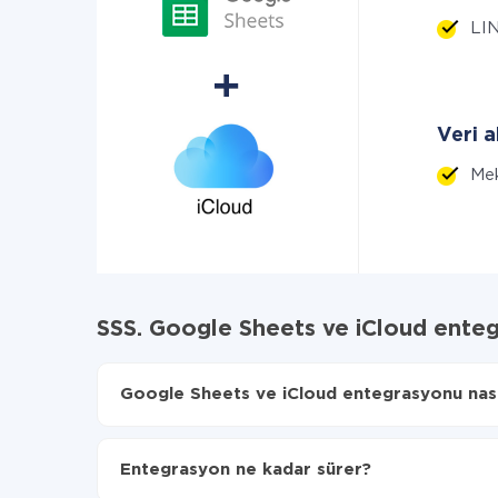
LIN
Veri a
Me
SSS. Google Sheets ve iCloud ente
Google Sheets ve iCloud entegrasyonu nasıl 
İlk olarak,
'ı ApiX-Drive
'a kaydetmeniz gerekir.
Google Sheets'den iCloud'ye hangi verilerin akta
Entegrasyon ne kadar sürer?
Otomatik güncellemeyi aç
Artık veriler otomatik olarak Google Sheets'den 