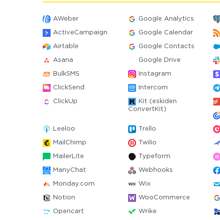
AWeber
Google Analytics
ActiveCampaign
Google Calendar
Airtable
Google Contacts
Asana
Google Drive
BulkSMS
Instagram
ClickSend
Intercom
ClickUp
Kit (eskiden
ConvertKit)
Leeloo
Trello
MailChimp
Twilio
MailerLite
Typeform
ManyChat
Webhooks
Monday.com
Wix
Notion
WooCommerce
Opencart
Wrike