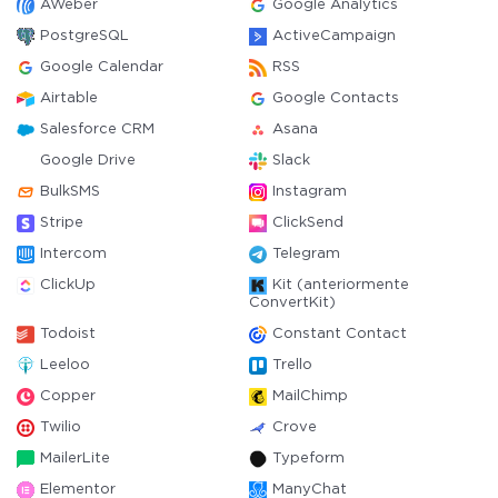
AWeber
Google Analytics
PostgreSQL
ActiveCampaign
Google Calendar
RSS
Airtable
Google Contacts
Salesforce CRM
Asana
Google Drive
Slack
BulkSMS
Instagram
Stripe
ClickSend
Intercom
Telegram
ClickUp
Kit (anteriormente
ConvertKit)
Todoist
Constant Contact
Leeloo
Trello
Copper
MailChimp
Twilio
Crove
MailerLite
Typeform
Elementor
ManyChat