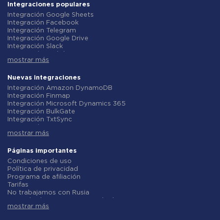
Integraciones populares
Integración Google Sheets
Integración Facebook
Integración Telegram
Integración Google Drive
Integración Slack
Integración MailChimp
mostrar más
Integración Gmail
Integración Trello
Integración ClickUp
Nuevas integraciones
Integración Airtable
Integración Amazon DynamoDB
Integración Google Contacts
Integración Finmap
Integración OpenAI (ChatGPT)
Integración Microsoft Dynamics 365
Integración Instagram
Integración BulkGate
Integración ActiveCampaign
Integración TxtSync
Integración Typeform
Integración Wire2Air
Integración Salesforce CRM
mostrar más
Integración Corezoid
Integración Monday.com
Integración Infobip
Integración Notion
Integración Instasent
Páginas importantes
Integración Stripe
Integración AtomPark
Condiciones de uso
Integración AWeber
Integración TXTImpact
Política de privacidad
Integración Asana
Integración Campaign Monitor
Programa de afiliación
Integración ZOHO CRM
Integración CM.com
Tarifas
Integración Webhooks
Integración D7 Networks
No trabajamos con Rusia
Integración GetResponse
Integración SMS.to
Acuerdo de procesamiento de datos
Integración WooCommerce
Integración SMSGlobal
mostrar más
Politica de reembolso
Integración Pipedrive
Integración Textlocal
Desarrollo individual
Integración Google Calendar