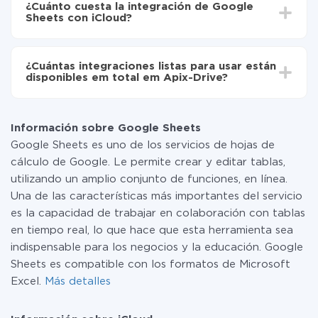
de Google Sheets a iCloud
¿Cuánto cuesta la integración de Google
oscilar entre 5 y 30 minutos. En promedio, la
Sheets con iCloud?
configuración tarda entre 10 y 15 minutos.
No es necesario pagar nada por la integración en sí, y
toda las funcionalidades están disponibles en todas las
¿Cuántas integraciones listas para usar están
tarifas. Usted solo paga por la cantidad de datos que
disponibles em total em Apix-Drive?
realmente se transfieren de uno de sus sistemas a otro
a través de nuestro servicio. Si usted tiene una
Por el momento, tenemos listas para usar296 +
pequeña cantidad de datos por mes, puede usar de
integraciones además de Google Sheets y iCloud
manera segura un plan de tarifa gratuita o cambiar a
Información sobre Google Sheets
uno de pago, si es necesario. Más detalles sobre
Google Sheets es uno de los servicios de hojas de
tarifas
.
cálculo de Google. Le permite crear y editar tablas,
utilizando un amplio conjunto de funciones, en línea.
Una de las características más importantes del servicio
es la capacidad de trabajar en colaboración con tablas
en tiempo real, lo que hace que esta herramienta sea
indispensable para los negocios y la educación. Google
Sheets es compatible con los formatos de Microsoft
Excel.
Más detalles