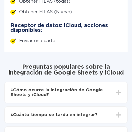
Obtener FILAS (todas)
Obtener FILAS (Nuevo)
Receptor de datos: iCloud, acciones
disponibles:
Enviar una carta
Preguntas populares sobre la
integración de Google Sheets y iCloud
¿Cómo ocurre la integración de Google
Sheets y iCloud?
Para empezar es necesario
registrarse en ApiX-
Drive
¿Cuánto tiempo se tarda en integrar?
Elija qué datos transferir de Google Sheets a iCloud
Active la actualización automática
Dependiendo del sistema con el que usted hará la
Ahora los datos se transferirán automáticamente
integración, el tiempo de configuración puede variar y