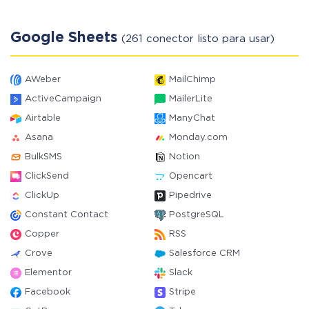
Google Sheets
(261 conector listo para usar)
AWeber
MailChimp
ActiveCampaign
MailerLite
Airtable
ManyChat
Asana
Monday.com
BulkSMS
Notion
ClickSend
Opencart
ClickUp
Pipedrive
Constant Contact
PostgreSQL
Copper
RSS
Crove
Salesforce CRM
Elementor
Slack
Facebook
Stripe