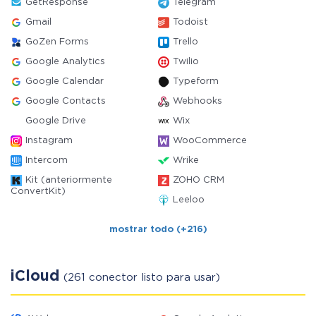
GetResponse
Telegram
Gmail
Todoist
GoZen Forms
Trello
Google Analytics
Twilio
Google Calendar
Typeform
Google Contacts
Webhooks
Google Drive
Wix
Instagram
WooCommerce
Intercom
Wrike
Kit (anteriormente
ZOHO CRM
ConvertKit)
Leeloo
mostrar todo (+216)
iCloud
(261 conector listo para usar)