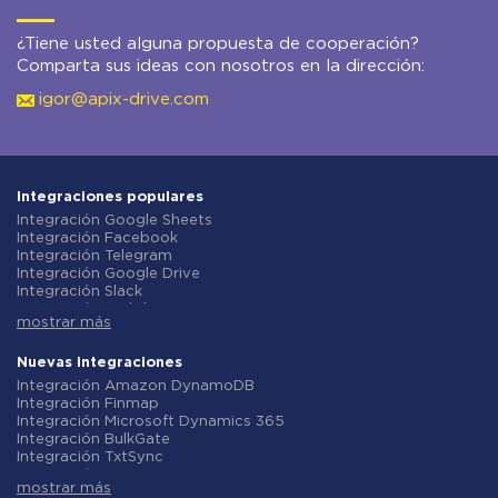
¿Tiene usted alguna propuesta de cooperación?
Comparta sus ideas con nosotros en la dirección:
igor@apix-drive.com
Integraciones populares
Integración Google Sheets
Integración Facebook
Integración Telegram
Integración Google Drive
Integración Slack
Integración MailChimp
mostrar más
Integración Gmail
Integración Trello
Integración ClickUp
Nuevas integraciones
Integración Airtable
Integración Amazon DynamoDB
Integración Google Contacts
Integración Finmap
Integración OpenAI (ChatGPT)
Integración Microsoft Dynamics 365
Integración Instagram
Integración BulkGate
Integración ActiveCampaign
Integración TxtSync
Integración Typeform
Integración Wire2Air
Integración Salesforce CRM
mostrar más
Integración Corezoid