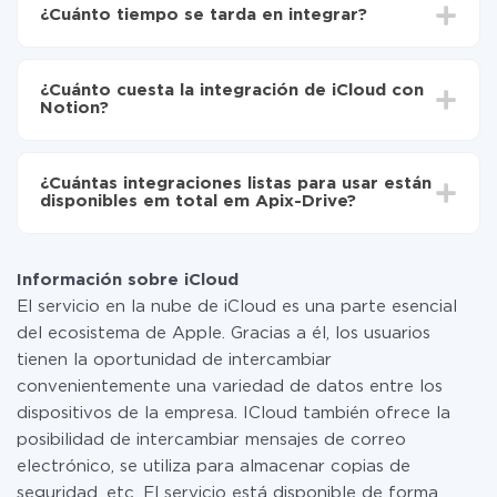
Drive
¿Cuánto tiempo se tarda en integrar?
Elija qué datos transferir de iCloud a Notion
Active la actualización automática
Dependiendo del sistema con el que usted hará la
Ahora los datos se transferirán automáticamente
integración, el tiempo de configuración puede variar y
de iCloud a Notion
¿Cuánto cuesta la integración de iCloud con
oscilar entre 5 y 30 minutos. En promedio, la
Notion?
configuración tarda entre 10 y 15 minutos.
No es necesario pagar nada por la integración en sí, y
toda las funcionalidades están disponibles en todas las
¿Cuántas integraciones listas para usar están
tarifas. Usted solo paga por la cantidad de datos que
disponibles em total em Apix-Drive?
realmente se transfieren de uno de sus sistemas a otro
a través de nuestro servicio. Si usted tiene una
Por el momento, tenemos listas para usar296 +
pequeña cantidad de datos por mes, puede usar de
integraciones además de iCloud y Notion
manera segura un plan de tarifa gratuita o cambiar a
Información sobre iCloud
uno de pago, si es necesario. Más detalles sobre
El servicio en la nube de iCloud es una parte esencial
tarifas
.
del ecosistema de Apple. Gracias a él, los usuarios
tienen la oportunidad de intercambiar
convenientemente una variedad de datos entre los
dispositivos de la empresa. ICloud también ofrece la
posibilidad de intercambiar mensajes de correo
electrónico, se utiliza para almacenar copias de
seguridad, etc. El servicio está disponible de forma