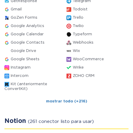
GetResponse
Telegram
Gmail
Todoist
GoZen Forms
Trello
Google Analytics
Twilio
Google Calendar
Typeform
Google Contacts
Webhooks
Google Drive
Wix
Google Sheets
WooCommerce
Instagram
Wrike
Intercom
ZOHO CRM
Kit (anteriormente
ConvertKit)
mostrar todo (+216)
Notion
(261 conector listo para usar)