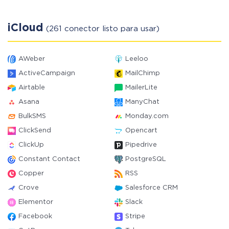
iCloud
(261 conector listo para usar)
AWeber
Leeloo
ActiveCampaign
MailChimp
Airtable
MailerLite
Asana
ManyChat
BulkSMS
Monday.com
ClickSend
Opencart
ClickUp
Pipedrive
Constant Contact
PostgreSQL
Copper
RSS
Crove
Salesforce CRM
Elementor
Slack
Facebook
Stripe