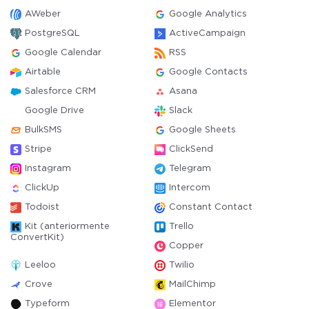
AWeber
Google Analytics
PostgreSQL
ActiveCampaign
Google Calendar
RSS
Airtable
Google Contacts
Salesforce CRM
Asana
Google Drive
Slack
BulkSMS
Google Sheets
Stripe
ClickSend
Instagram
Telegram
ClickUp
Intercom
Todoist
Constant Contact
Kit (anteriormente
Trello
ConvertKit)
Copper
Leeloo
Twilio
Crove
MailChimp
Typeform
Elementor