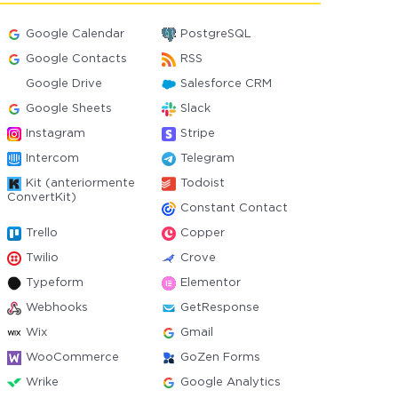
Google Calendar
PostgreSQL
Google Contacts
RSS
Google Drive
Salesforce CRM
Google Sheets
Slack
Instagram
Stripe
Intercom
Telegram
Kit (anteriormente
Todoist
ConvertKit)
Constant Contact
Trello
Copper
Twilio
Crove
Typeform
Elementor
Webhooks
GetResponse
Wix
Gmail
WooCommerce
GoZen Forms
Wrike
Google Analytics