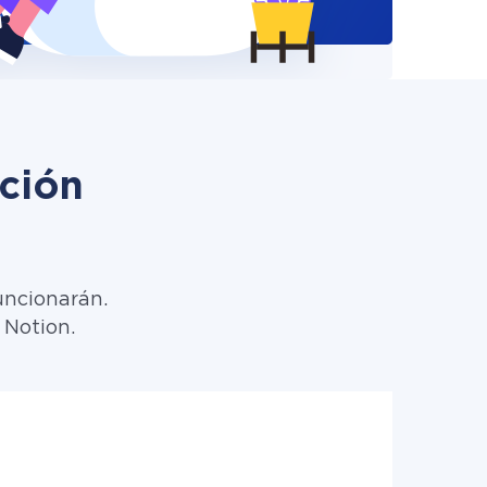
ción
uncionarán.
 Notion.