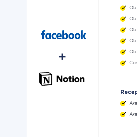
Ob
Obt
Obt
Ob
Ob
Co
Recep
Ag
Ag