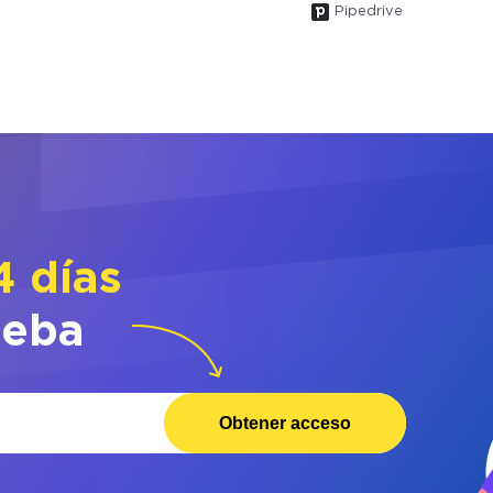
Pipedrive
4 días
ueba
Obtener acceso