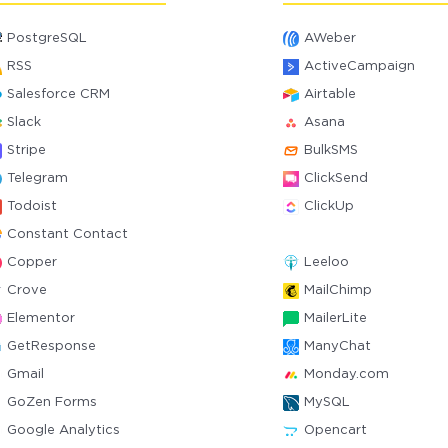
PostgreSQL
AWeber
RSS
ActiveCampaign
Salesforce CRM
Airtable
Slack
Asana
Stripe
BulkSMS
Telegram
ClickSend
Todoist
ClickUp
Constant Contact
Copper
Leeloo
Crove
MailChimp
Elementor
MailerLite
GetResponse
ManyChat
Gmail
Monday.com
GoZen Forms
MySQL
Google Analytics
Opencart