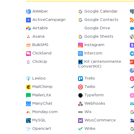
AWeber
Google Calendar
ActiveCampaign
Google Contacts
Airtable
Google Drive
Asana
Google Sheets
BulkSMS
Instagram
ClickSend
Intercom
ClickUp
Kit (anteriormente
ConvertKit)
Leeloo
Trello
MailChimp
Twilio
MailerLite
Typeform
ManyChat
Webhooks
Monday.com
Wix
MySQL
WooCommerce
Opencart
Wrike