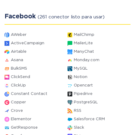
Facebook
(261 conector listo para usar)
AWeber
MailChimp
ActiveCampaign
MailerLite
Airtable
ManyChat
Asana
Monday.com
BulkSMS
MySQL
ClickSend
Notion
ClickUp
Opencart
Constant Contact
Pipedrive
Copper
PostgreSQL
Crove
RSS
Elementor
Salesforce CRM
GetResponse
Slack