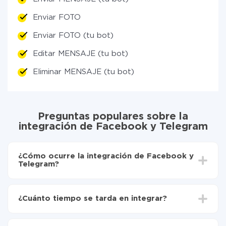
Enviar FOTO
Enviar FOTO (tu bot)
Editar MENSAJE (tu bot)
Eliminar MENSAJE (tu bot)
Preguntas populares sobre la
integración de Facebook y Telegram
¿Cómo ocurre la integración de Facebook y
Telegram?
Para empezar es necesario
registrarse en ApiX-
Drive
¿Cuánto tiempo se tarda en integrar?
Elija qué datos transferir de Facebook a Telegram
Active la actualización automática
Dependiendo del sistema con el que usted hará la
Ahora los datos se transferirán automáticamente