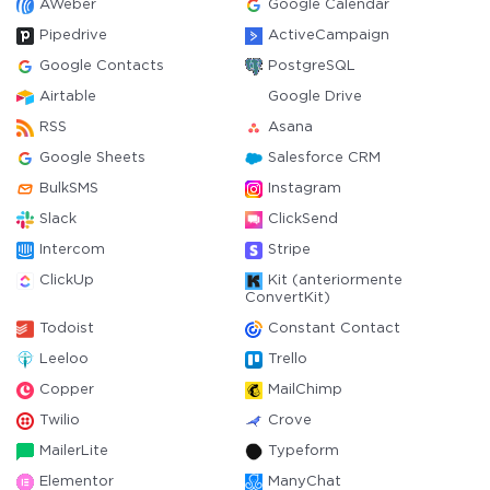
AWeber
Google Calendar
Pipedrive
ActiveCampaign
Google Contacts
PostgreSQL
Airtable
Google Drive
RSS
Asana
Google Sheets
Salesforce CRM
BulkSMS
Instagram
Slack
ClickSend
Intercom
Stripe
ClickUp
Kit (anteriormente
ConvertKit)
Todoist
Constant Contact
Leeloo
Trello
Copper
MailChimp
Twilio
Crove
MailerLite
Typeform
Elementor
ManyChat