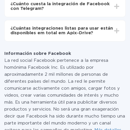
integración, el tiempo de configuración puede variar y
de Facebook a Telegram
¿Cuánto cuesta la integración de Facebook
oscilar entre 5 y 30 minutos. En promedio, la
con Telegram?
configuración tarda entre 10 y 15 minutos.
No es necesario pagar nada por la integración en sí, y
toda las funcionalidades están disponibles en todas las
¿Cuántas integraciones listas para usar están
tarifas. Usted solo paga por la cantidad de datos que
disponibles em total em Apix-Drive?
realmente se transfieren de uno de sus sistemas a otro
a través de nuestro servicio. Si usted tiene una
Por el momento, tenemos listas para usar296 +
pequeña cantidad de datos por mes, puede usar de
integraciones además de Facebook y Telegram
manera segura un plan de tarifa gratuita o cambiar a
Información sobre Facebook
uno de pago, si es necesario. Más detalles sobre
La red social Facebook pertenece a la empresa
tarifas
.
homónima Facebook Inc. Es utilizado por
aproximadamente 2 mil millones de personas de
diferentes países del mundo. La red le permite
comunicarse activamente con amigos, cargar fotos y
videos, crear varias comunidades de interés y mucho
más. Es una herramienta útil para publicitar diversos
productos y servicios. No será una gran exageración
decir que Facebook ha sido durante mucho tiempo una
parte importante del mundo moderno y un canal