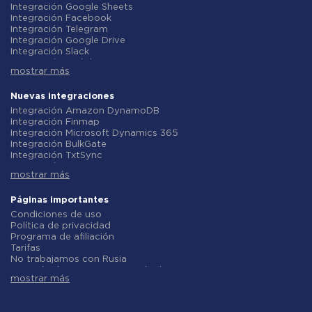
Integración Google Sheets
Integración Facebook
Integración Telegram
Integración Google Drive
Integración Slack
Integración MailChimp
mostrar más
Integración Gmail
Integración Trello
Integración ClickUp
Nuevas integraciones
Integración Airtable
Integración Amazon DynamoDB
Integración Google Contacts
Integración Finmap
Integración OpenAI (ChatGPT)
Integración Microsoft Dynamics 365
Integración Instagram
Integración BulkGate
Integración ActiveCampaign
Integración TxtSync
Integración Typeform
Integración Wire2Air
Integración Salesforce CRM
mostrar más
Integración Corezoid
Integración Monday.com
Integración Infobip
Integración Notion
Integración Instasent
Páginas importantes
Integración Stripe
Integración AtomPark
Condiciones de uso
Integración AWeber
Integración TXTImpact
Política de privacidad
Integración Asana
Integración Campaign Monitor
Programa de afiliación
Integración ZOHO CRM
Integración CM.com
Tarifas
Integración Webhooks
Integración D7 Networks
No trabajamos con Rusia
Integración GetResponse
Integración SMS.to
Acuerdo de procesamiento de datos
Integración WooCommerce
Integración SMSGlobal
mostrar más
Politica de reembolso
Integración Pipedrive
Integración Textlocal
Desarrollo individual
Integración Google Calendar
Integración ShoutOUT
Condiciones del programa de afiliados
Integración Opencart
Integración Apifonica