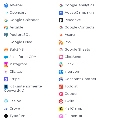
AWeber
Google Analytics
Opencart
ActiveCampaign
Google Calendar
Pipedrive
Airtable
Google Contacts
PostgreSQL
Asana
Google Drive
RSS
BulkSMS
Google Sheets
Salesforce CRM
ClickSend
Instagram
Slack
ClickUp
Intercom
Stripe
Constant Contact
Kit (anteriormente
Todoist
ConvertKit)
Copper
Leeloo
Twilio
Crove
MailChimp
Typeform
Elementor