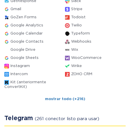
GetResponse
Slack
Gmail
Stripe
GoZen Forms
Todoist
Google Analytics
Twilio
Google Calendar
Typeform
Google Contacts
Webhooks
Google Drive
Wix
Google Sheets
WooCommerce
Instagram
Wrike
Intercom
ZOHO CRM
Kit (anteriormente
ConvertKit)
mostrar todo (+216)
Telegram
(261 conector listo para usar)