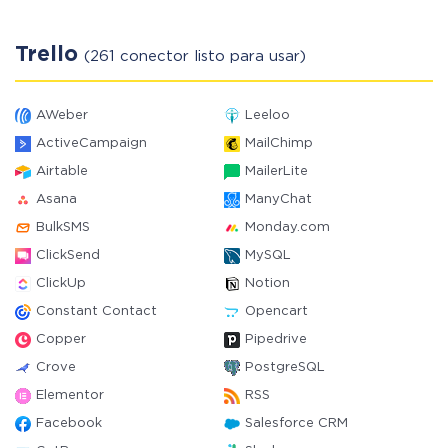
Trello
(261 conector listo para usar)
AWeber
Leeloo
ActiveCampaign
MailChimp
Airtable
MailerLite
Asana
ManyChat
BulkSMS
Monday.com
ClickSend
MySQL
ClickUp
Notion
Constant Contact
Opencart
Copper
Pipedrive
Crove
PostgreSQL
Elementor
RSS
Facebook
Salesforce CRM