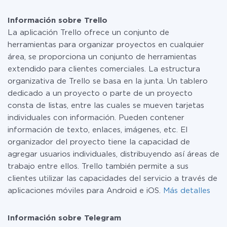
Por el momento, tenemos listas para usar296 +
pequeña cantidad de datos por mes, puede usar de
integraciones además de Trello y Telegram
manera segura un plan de tarifa gratuita o cambiar a
Información sobre Trello
uno de pago, si es necesario. Más detalles sobre
La aplicación Trello ofrece un conjunto de
tarifas
.
herramientas para organizar proyectos en cualquier
área, se proporciona un conjunto de herramientas
extendido para clientes comerciales. La estructura
organizativa de Trello se basa en la junta. Un tablero
dedicado a un proyecto o parte de un proyecto
consta de listas, entre las cuales se mueven tarjetas
individuales con información. Pueden contener
información de texto, enlaces, imágenes, etc. El
organizador del proyecto tiene la capacidad de
agregar usuarios individuales, distribuyendo así áreas de
trabajo entre ellos. Trello también permite a sus
clientes utilizar las capacidades del servicio a través de
aplicaciones móviles para Android e iOS.
Más detalles
Información sobre Telegram