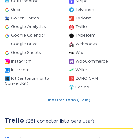
GetResponse
Stripe
Gmail
Telegram
GoZen Forms
Todoist
Google Analytics
Twilio
Google Calendar
Typeform
Google Drive
Webhooks
Google Sheets
Wix
Instagram
WooCommerce
Intercom
Wrike
Kit (anteriormente
ZOHO CRM
ConvertKit)
Leeloo
mostrar todo (+216)
Trello
(261 conector listo para usar)