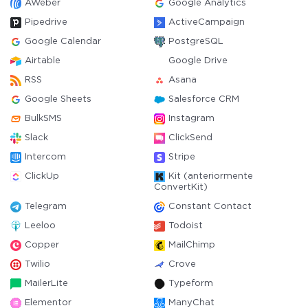
AWeber
Google Analytics
Pipedrive
ActiveCampaign
Google Calendar
PostgreSQL
Airtable
Google Drive
RSS
Asana
Google Sheets
Salesforce CRM
BulkSMS
Instagram
Slack
ClickSend
Intercom
Stripe
ClickUp
Kit (anteriormente
ConvertKit)
Telegram
Constant Contact
Leeloo
Todoist
Copper
MailChimp
Twilio
Crove
MailerLite
Typeform
Elementor
ManyChat