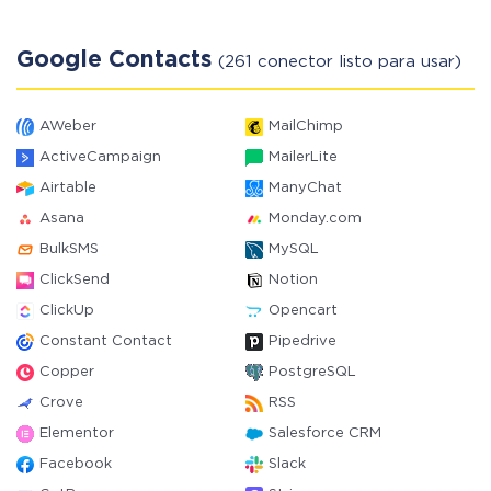
Google Contacts
(261 conector listo para usar)
AWeber
MailChimp
ActiveCampaign
MailerLite
Airtable
ManyChat
Asana
Monday.com
BulkSMS
MySQL
ClickSend
Notion
ClickUp
Opencart
Constant Contact
Pipedrive
Copper
PostgreSQL
Crove
RSS
Elementor
Salesforce CRM
Facebook
Slack