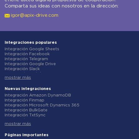
Comparta sus ideas con nosotros en la dirección:
igor@apix-drive.com
Integraciones populares
Integración Google Sheets
Integración Facebook
Integración Telegram
Integración Google Drive
Integración Slack
Integración MailChimp
mostrar más
Integración Gmail
Integración Trello
Integración ClickUp
Nuevas integraciones
Integración Airtable
Integración Amazon DynamoDB
Integración Google Contacts
Integración Finmap
Integración OpenAI (ChatGPT)
Integración Microsoft Dynamics 365
Integración Instagram
Integración BulkGate
Integración ActiveCampaign
Integración TxtSync
Integración Typeform
Integración Wire2Air
Integración Salesforce CRM
mostrar más
Integración Corezoid
Integración Monday.com
Integración Infobip
Integración Notion
Integración Instasent
Páginas importantes
Integración Stripe