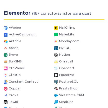
Elementor
(167 conectores listos para usar)
AWeber
MailChimp
ActiveCampaign
MailerLite
Airtable
Monday.com
Asana
MySQL
Brevo
Notion
BulkSMS
Omnicell
ClickSend
Opencart
ClickUp
Pipedrive
Constant Contact
PostgreSQL
Copper
PrestaShop
Crove
Salesforce CRM
Ecwid
SendGrid