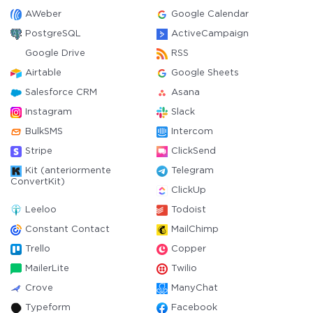
AWeber
Google Calendar
PostgreSQL
ActiveCampaign
Google Drive
RSS
Airtable
Google Sheets
Salesforce CRM
Asana
Instagram
Slack
BulkSMS
Intercom
Stripe
ClickSend
Kit (anteriormente
Telegram
ConvertKit)
ClickUp
Leeloo
Todoist
Constant Contact
MailChimp
Trello
Copper
MailerLite
Twilio
Crove
ManyChat
Typeform
Facebook