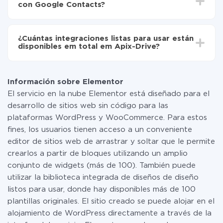
de Elementor a Google Contacts
con Google Contacts?
configuración tarda entre 10 y 15 minutos.
No es necesario pagar nada por la integración en sí, y
toda las funcionalidades están disponibles en todas las
¿Cuántas integraciones listas para usar están
tarifas. Usted solo paga por la cantidad de datos que
disponibles em total em Apix-Drive?
realmente se transfieren de uno de sus sistemas a otro
a través de nuestro servicio. Si usted tiene una
Por el momento, tenemos listas para usar296 +
pequeña cantidad de datos por mes, puede usar de
integraciones además de Elementor y Google
manera segura un plan de tarifa gratuita o cambiar a
Información sobre Elementor
Contacts
uno de pago, si es necesario. Más detalles sobre
El servicio en la nube Elementor está diseñado para el
tarifas
.
desarrollo de sitios web sin código para las
plataformas WordPress y WooCommerce. Para estos
fines, los usuarios tienen acceso a un conveniente
editor de sitios web de arrastrar y soltar que le permite
crearlos a partir de bloques utilizando un amplio
conjunto de widgets (más de 100). También puede
utilizar la biblioteca integrada de diseños de diseño
listos para usar, donde hay disponibles más de 100
plantillas originales. El sitio creado se puede alojar en el
alojamiento de WordPress directamente a través de la