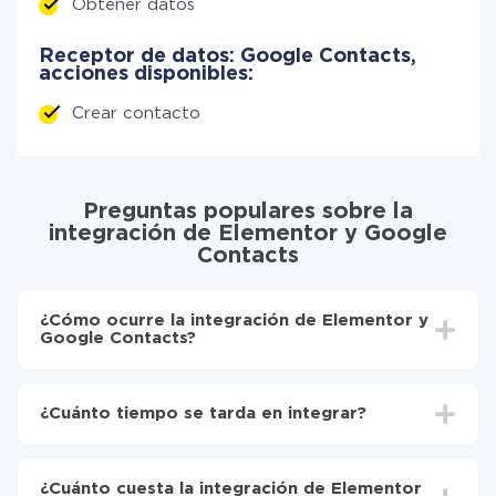
Obtener datos
Receptor de datos: Google Contacts,
acciones disponibles:
Crear contacto
Preguntas populares sobre la
integración de Elementor y Google
Contacts
¿Cómo ocurre la integración de Elementor y
Google Contacts?
Para empezar es necesario
registrarse en ApiX-
Drive
¿Cuánto tiempo se tarda en integrar?
Elija qué datos transferir de Elementor a Google
Contacts
Dependiendo del sistema con el que usted hará la
Active la actualización automática
integración, el tiempo de configuración puede variar y
Ahora los datos se transferirán automáticamente
¿Cuánto cuesta la integración de Elementor
oscilar entre 5 y 30 minutos. En promedio, la