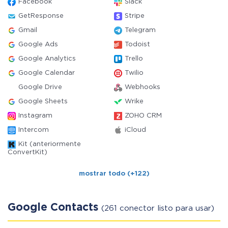
Facebook
Slack
GetResponse
Stripe
Gmail
Telegram
Google Ads
Todoist
Google Analytics
Trello
Google Calendar
Twilio
Google Drive
Webhooks
Google Sheets
Wrike
Instagram
ZOHO CRM
Intercom
iCloud
Kit (anteriormente
ConvertKit)
mostrar todo (+122)
Google Contacts
(261 conector listo para usar)