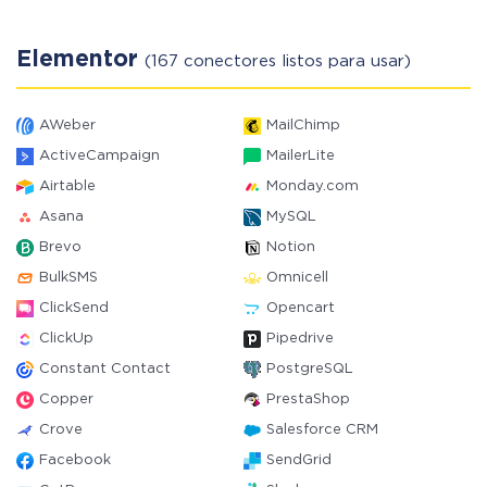
Elementor
(167 conectores listos para usar)
AWeber
MailChimp
ActiveCampaign
MailerLite
Airtable
Monday.com
Asana
MySQL
Brevo
Notion
BulkSMS
Omnicell
ClickSend
Opencart
ClickUp
Pipedrive
Constant Contact
PostgreSQL
Copper
PrestaShop
Crove
Salesforce CRM
Facebook
SendGrid