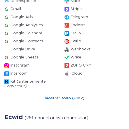
GetResponse
Slack
Gmail
Stripe
Google Ads
Telegram
Google Analytics
Todoist
Google Calendar
Trello
Google Contacts
Twilio
Google Drive
Webhooks
Google Sheets
Wrike
Instagram
ZOHO CRM
Intercom
iCloud
Kit (anteriormente
ConvertKit)
mostrar todo (+122)
Ecwid
(261 conector listo para usar)