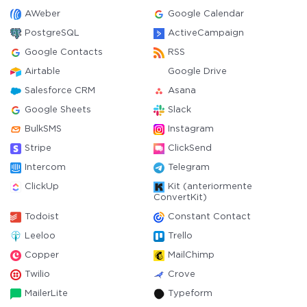
AWeber
Google Calendar
PostgreSQL
ActiveCampaign
Google Contacts
RSS
Airtable
Google Drive
Salesforce CRM
Asana
Google Sheets
Slack
BulkSMS
Instagram
Stripe
ClickSend
Intercom
Telegram
ClickUp
Kit (anteriormente
ConvertKit)
Todoist
Constant Contact
Leeloo
Trello
Copper
MailChimp
Twilio
Crove
MailerLite
Typeform