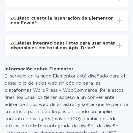
Active la actualización automática
Dependiendo del sistema con el que usted hará la
Ahora los datos se transferirán automáticamente
integración, el tiempo de configuración puede variar y
de Elementor a Ecwid
¿Cuánto cuesta la integración de Elementor
oscilar entre 5 y 30 minutos. En promedio, la
con Ecwid?
configuración tarda entre 10 y 15 minutos.
No es necesario pagar nada por la integración en sí, y
toda las funcionalidades están disponibles en todas las
¿Cuántas integraciones listas para usar están
tarifas. Usted solo paga por la cantidad de datos que
disponibles em total em Apix-Drive?
realmente se transfieren de uno de sus sistemas a otro
a través de nuestro servicio. Si usted tiene una
Por el momento, tenemos listas para usar296 +
pequeña cantidad de datos por mes, puede usar de
integraciones además de Elementor y Ecwid
manera segura un plan de tarifa gratuita o cambiar a
Información sobre Elementor
uno de pago, si es necesario. Más detalles sobre
El servicio en la nube Elementor está diseñado para el
tarifas
.
desarrollo de sitios web sin código para las
plataformas WordPress y WooCommerce. Para estos
fines, los usuarios tienen acceso a un conveniente
editor de sitios web de arrastrar y soltar que le permite
crearlos a partir de bloques utilizando un amplio
conjunto de widgets (más de 100). También puede
utilizar la biblioteca integrada de diseños de diseño