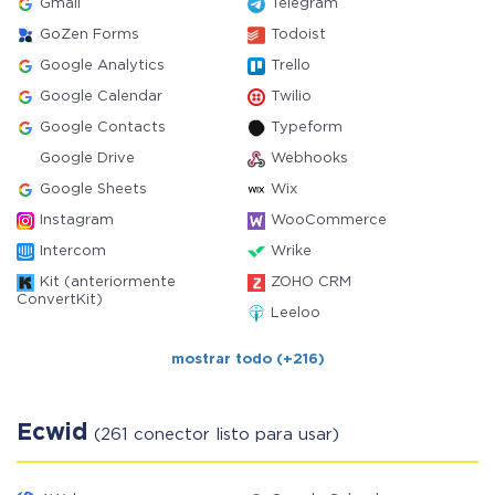
Gmail
Telegram
GoZen Forms
Todoist
Google Analytics
Trello
Google Calendar
Twilio
Google Contacts
Typeform
Google Drive
Webhooks
Google Sheets
Wix
Instagram
WooCommerce
Intercom
Wrike
Kit (anteriormente
ZOHO CRM
ConvertKit)
Leeloo
mostrar todo (+216)
Ecwid
(261 conector listo para usar)