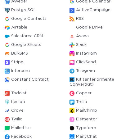
AWeber
Google Calendar
PostgreSQL
ActiveCampaign
Google Contacts
RSS
Airtable
Google Drive
Salesforce CRM
Asana
Google Sheets
Slack
BulkSMS
Instagram
Stripe
ClickSend
Intercom
Telegram
Constant Contact
Kit (anteriormente
ConvertKit)
Todoist
Copper
Leeloo
Trello
Crove
MailChimp
Twilio
Elementor
MailerLite
Typeform
Facebook
ManyChat