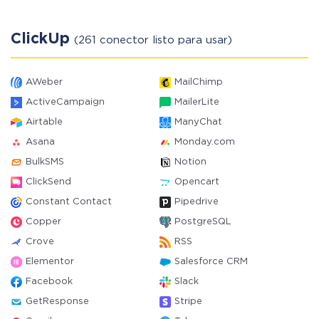
ClickUp
(261 conector listo para usar)
AWeber
MailChimp
ActiveCampaign
MailerLite
Airtable
ManyChat
Asana
Monday.com
BulkSMS
Notion
ClickSend
Opencart
Constant Contact
Pipedrive
Copper
PostgreSQL
Crove
RSS
Elementor
Salesforce CRM
Facebook
Slack
GetResponse
Stripe