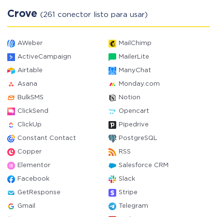
Crove
(261 conector listo para usar)
AWeber
MailChimp
ActiveCampaign
MailerLite
Airtable
ManyChat
Asana
Monday.com
BulkSMS
Notion
ClickSend
Opencart
ClickUp
Pipedrive
Constant Contact
PostgreSQL
Copper
RSS
Elementor
Salesforce CRM
Facebook
Slack
GetResponse
Stripe
Gmail
Telegram