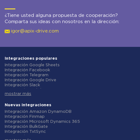
¿Tiene usted alguna propuesta de cooperación?
Comparta sus ideas con nosotros en la dirección:
igor@apix-drive.com
Integraciones populares
Integración Google Sheets
Integración Facebook
Integración Telegram
Integración Google Drive
Integración Slack
Integración MailChimp
mostrar más
Integración Gmail
Integración Trello
Integración ClickUp
Nuevas integraciones
Integración Airtable
Integración Amazon DynamoDB
Integración Google Contacts
Integración Finmap
Integración OpenAI (ChatGPT)
Integración Microsoft Dynamics 365
Integración Instagram
Integración BulkGate
Integración ActiveCampaign
Integración TxtSync
Integración Typeform
Integración Wire2Air