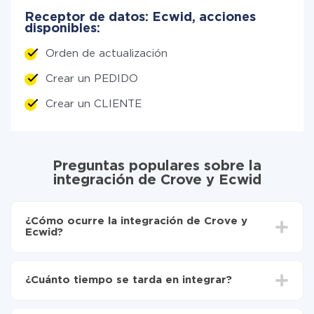
Receptor de datos: Ecwid, acciones
disponibles:
Orden de actualización
Crear un PEDIDO
Crear un CLIENTE
Preguntas populares sobre la
integración de Crove y Ecwid
¿Cómo ocurre la integración de Crove y
Ecwid?
Para empezar es necesario
registrarse en ApiX-
Drive
¿Cuánto tiempo se tarda en integrar?
Elija qué datos transferir de Crove a Ecwid
Active la actualización automática
Dependiendo del sistema con el que usted hará la
Ahora los datos se transferirán automáticamente