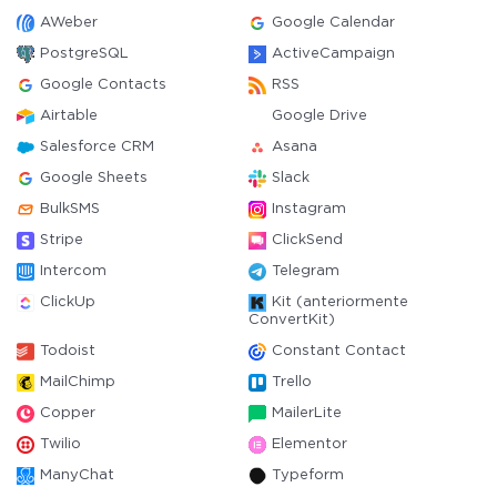
AWeber
Google Calendar
PostgreSQL
ActiveCampaign
Google Contacts
RSS
Airtable
Google Drive
Salesforce CRM
Asana
Google Sheets
Slack
BulkSMS
Instagram
Stripe
ClickSend
Intercom
Telegram
ClickUp
Kit (anteriormente
ConvertKit)
Todoist
Constant Contact
MailChimp
Trello
Copper
MailerLite
Twilio
Elementor
ManyChat
Typeform