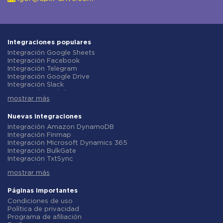
Integraciones populares
Integración Google Sheets
Integración Facebook
Integración Telegram
Integración Google Drive
Integración Slack
Integración MailChimp
mostrar más
Integración Gmail
Integración Trello
Integración ClickUp
Nuevas integraciones
Integración Airtable
Integración Amazon DynamoDB
Integración Google Contacts
Integración Finmap
Integración OpenAI (ChatGPT)
Integración Microsoft Dynamics 365
Integración Instagram
Integración BulkGate
Integración ActiveCampaign
Integración TxtSync
Integración Typeform
Integración Wire2Air
Integración Salesforce CRM
mostrar más
Integración Corezoid
Integración Monday.com
Integración Infobip
Integración Notion
Integración Instasent
Páginas importantes
Integración Stripe
Integración AtomPark
Condiciones de uso
Integración AWeber
Integración TXTImpact
Política de privacidad
Integración Asana
Integración Campaign Monitor
Programa de afiliación
Integración ZOHO CRM
Integración CM.com