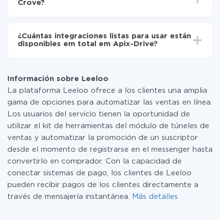
Crove?
configuración tarda entre 10 y 15 minutos.
No es necesario pagar nada por la integración en sí, y
toda las funcionalidades están disponibles en todas las
¿Cuántas integraciones listas para usar están
tarifas. Usted solo paga por la cantidad de datos que
disponibles em total em Apix-Drive?
realmente se transfieren de uno de sus sistemas a otro
a través de nuestro servicio. Si usted tiene una
Por el momento, tenemos listas para usar297 +
pequeña cantidad de datos por mes, puede usar de
integraciones además de Leeloo y Crove
manera segura un plan de tarifa gratuita o cambiar a
Información sobre Leeloo
uno de pago, si es necesario. Más detalles sobre
La plataforma Leeloo ofrece a los clientes una amplia
tarifas
.
gama de opciones para automatizar las ventas en línea.
Los usuarios del servicio tienen la oportunidad de
utilizar el kit de herramientas del módulo de túneles de
ventas y automatizar la promoción de un suscriptor
desde el momento de registrarse en el messenger hasta
convertirlo en comprador. Con la capacidad de
conectar sistemas de pago, los clientes de Leeloo
pueden recibir pagos de los clientes directamente a
través de mensajería instantánea.
Más detalles