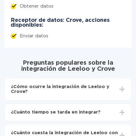
Obtener datos
Receptor de datos: Crove, acciones
disponibles:
Enviar datos
Preguntas populares sobre la
integración de Leeloo y Crove
¿Cómo ocurre la integración de Leeloo y
Crove?
Para empezar es necesario
registrarse en ApiX-
Drive
¿Cuánto tiempo se tarda en integrar?
Elija qué datos transferir de Leeloo a Crove
Active la actualización automática
Dependiendo del sistema con el que usted hará la
Ahora los datos se transferirán automáticamente
integración, el tiempo de configuración puede variar y
de Leeloo a Crove
¿Cuánto cuesta la integración de Leeloo con
oscilar entre 5 y 30 minutos. En promedio, la