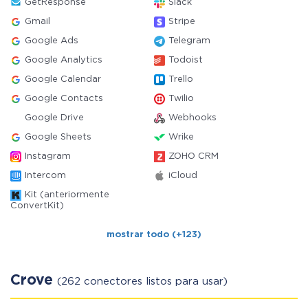
GetResponse
Slack
Gmail
Stripe
Google Ads
Telegram
Google Analytics
Todoist
Google Calendar
Trello
Google Contacts
Twilio
Google Drive
Webhooks
Google Sheets
Wrike
Instagram
ZOHO CRM
Intercom
iCloud
Kit (anteriormente
ConvertKit)
mostrar todo (+123)
Crove
(262 conectores listos para usar)