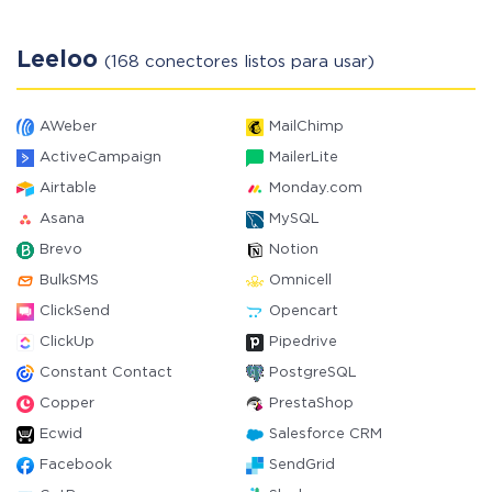
Leeloo
(168 conectores listos para usar)
AWeber
MailChimp
ActiveCampaign
MailerLite
Airtable
Monday.com
Asana
MySQL
Brevo
Notion
BulkSMS
Omnicell
ClickSend
Opencart
ClickUp
Pipedrive
Constant Contact
PostgreSQL
Copper
PrestaShop
Ecwid
Salesforce CRM
Facebook
SendGrid