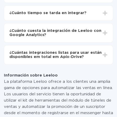
Para empezar es necesario
registrarse en ApiX-
Drive
¿Cuánto tiempo se tarda en integrar?
Elija qué datos transferir de Leeloo a Google
Analytics
Dependiendo del sistema con el que usted hará la
Active la actualización automática
integración, el tiempo de configuración puede variar y
Ahora los datos se transferirán automáticamente
¿Cuánto cuesta la integración de Leeloo con
oscilar entre 5 y 30 minutos. En promedio, la
de Leeloo a Google Analytics
Google Analytics?
configuración tarda entre 10 y 15 minutos.
No es necesario pagar nada por la integración en sí, y
toda las funcionalidades están disponibles en todas las
¿Cuántas integraciones listas para usar están
tarifas. Usted solo paga por la cantidad de datos que
disponibles em total em Apix-Drive?
realmente se transfieren de uno de sus sistemas a otro
a través de nuestro servicio. Si usted tiene una
Por el momento, tenemos listas para usar296 +
pequeña cantidad de datos por mes, puede usar de
integraciones además de Leeloo y Google Analytics
manera segura un plan de tarifa gratuita o cambiar a
Información sobre Leeloo
uno de pago, si es necesario. Más detalles sobre
La plataforma Leeloo ofrece a los clientes una amplia
tarifas
.
gama de opciones para automatizar las ventas en línea.
Los usuarios del servicio tienen la oportunidad de
utilizar el kit de herramientas del módulo de túneles de
ventas y automatizar la promoción de un suscriptor
desde el momento de registrarse en el messenger hasta