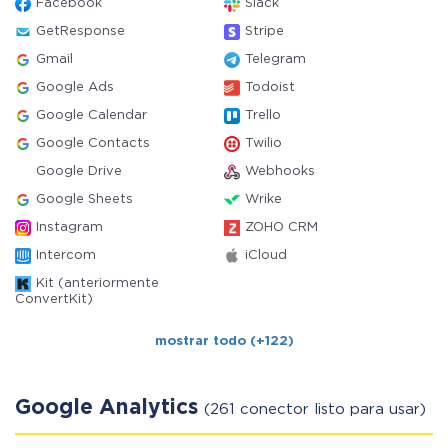
Facebook
Slack
GetResponse
Stripe
Gmail
Telegram
Google Ads
Todoist
Google Calendar
Trello
Google Contacts
Twilio
Google Drive
Webhooks
Google Sheets
Wrike
Instagram
ZOHO CRM
Intercom
iCloud
Kit (anteriormente
ConvertKit)
mostrar todo (+122)
Google Analytics
(261 conector listo para usar)