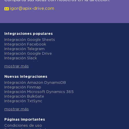
igor@apix-drive.com
Integraciones populares
Integración Google Sheets
Integración Facebook
Integración Telegram
Integración Google Drive
Integración Slack
Integración MailChimp
mostrar más
Integración Gmail
Integración Trello
Integración ClickUp
Nuevas integraciones
Integración Airtable
Integración Amazon DynamoDB
Integración Google Contacts
Integración Finmap
Integración OpenAI (ChatGPT)
Integración Microsoft Dynamics 365
Integración Instagram
Integración BulkGate
Integración ActiveCampaign
Integración TxtSync
Integración Typeform
Integración Wire2Air
Integración Salesforce CRM
mostrar más
Integración Corezoid
Integración Monday.com
Integración Infobip
Integración Notion
Integración Instasent
Páginas importantes
Integración Stripe
Integración AtomPark
Condiciones de uso
Integración AWeber
Integración TXTImpact