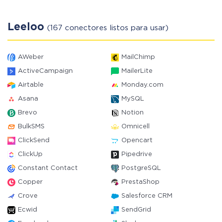
Leeloo
(167 conectores listos para usar)
AWeber
MailChimp
ActiveCampaign
MailerLite
Airtable
Monday.com
Asana
MySQL
Brevo
Notion
BulkSMS
Omnicell
ClickSend
Opencart
ClickUp
Pipedrive
Constant Contact
PostgreSQL
Copper
PrestaShop
Crove
Salesforce CRM
Ecwid
SendGrid