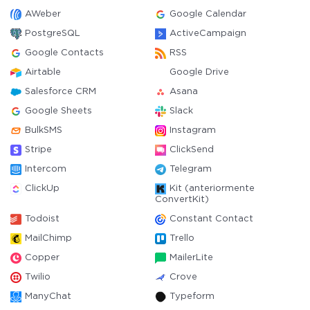
AWeber
Google Calendar
PostgreSQL
ActiveCampaign
Google Contacts
RSS
Airtable
Google Drive
Salesforce CRM
Asana
Google Sheets
Slack
BulkSMS
Instagram
Stripe
ClickSend
Intercom
Telegram
ClickUp
Kit (anteriormente
ConvertKit)
Todoist
Constant Contact
MailChimp
Trello
Copper
MailerLite
Twilio
Crove
ManyChat
Typeform