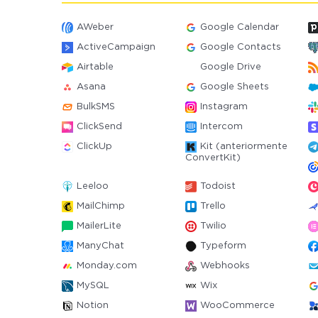
AWeber
Google Calendar
ActiveCampaign
Google Contacts
Airtable
Google Drive
Asana
Google Sheets
BulkSMS
Instagram
ClickSend
Intercom
ClickUp
Kit (anteriormente
ConvertKit)
Leeloo
Todoist
MailChimp
Trello
MailerLite
Twilio
ManyChat
Typeform
Monday.com
Webhooks
MySQL
Wix
Notion
WooCommerce