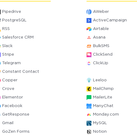
Pipedrive
AWeber
PostgreSQL
ActiveCampaign
RSS
Airtable
Salesforce CRM
Asana
Slack
BulkSMS
Stripe
ClickSend
Telegram
ClickUp
Constant Contact
Copper
Leeloo
Crove
MailChimp
Elementor
MailerLite
Facebook
ManyChat
GetResponse
Monday.com
Gmail
MySQL
GoZen Forms
Notion