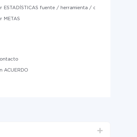
r ESTADÍSTICAS fuente / herramienta / campaña (por perí
r METAS
contacto
un ACUERDO