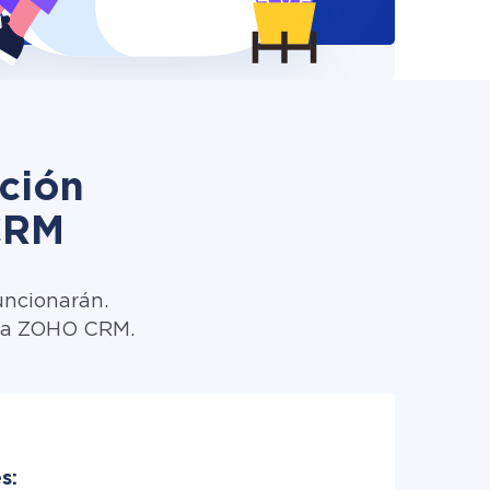
ción
CRM
uncionarán.
cs a ZOHO CRM.
s: