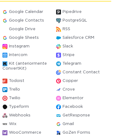
Google Calendar
Pipedrive
Google Contacts
PostgreSQL
Google Drive
RSS
Google Sheets
Salesforce CRM
Instagram
Slack
Intercom
Stripe
Kit (anteriormente
Telegram
ConvertKit)
Constant Contact
Todoist
Copper
Trello
Crove
Twilio
Elementor
Typeform
Facebook
Webhooks
GetResponse
Wix
Gmail
WooCommerce
GoZen Forms