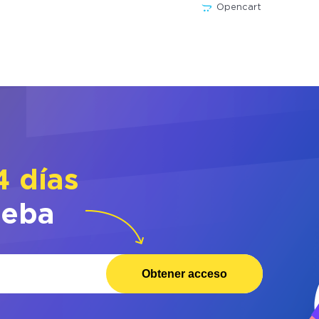
Opencart
4 días
ueba
Obtener acceso