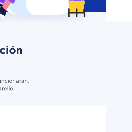
ción
uncionarán.
rello.