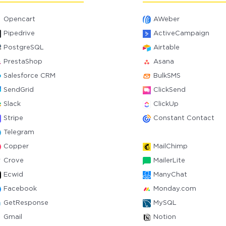
Opencart
AWeber
Pipedrive
ActiveCampaign
PostgreSQL
Airtable
PrestaShop
Asana
Salesforce CRM
BulkSMS
SendGrid
ClickSend
Slack
ClickUp
Stripe
Constant Contact
Telegram
Copper
MailChimp
Crove
MailerLite
Ecwid
ManyChat
Facebook
Monday.com
GetResponse
MySQL
Gmail
Notion