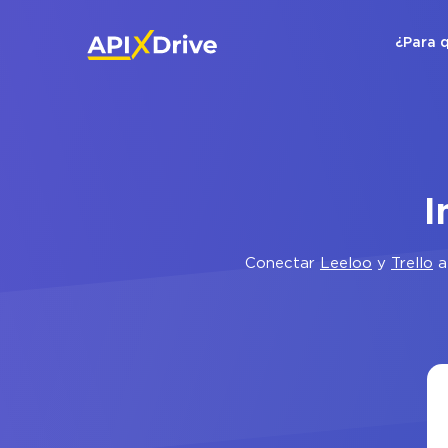
¿Para 
I
Conectar
Leeloo
y
Trello
a