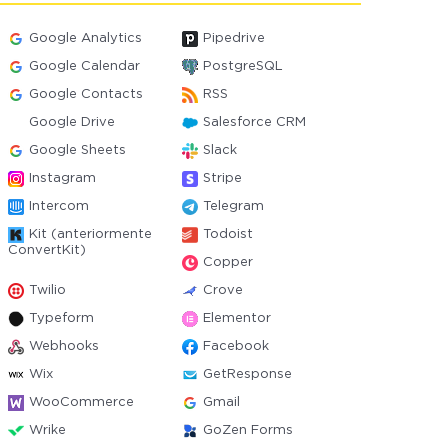
Google Analytics
Pipedrive
Google Calendar
PostgreSQL
Google Contacts
RSS
Google Drive
Salesforce CRM
Google Sheets
Slack
Instagram
Stripe
Intercom
Telegram
Kit (anteriormente
Todoist
ConvertKit)
Copper
Twilio
Crove
Typeform
Elementor
Webhooks
Facebook
Wix
GetResponse
WooCommerce
Gmail
Wrike
GoZen Forms