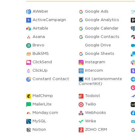
AWeber
Google Ads
ActiveCampaign
Google Analytics
Airtable
Google Calendar
Asana
Google Contacts
Brevo
Google Drive
BulkSMS
Google Sheets
ClickSend
Instagram
ClickUp
Intercom
Constant Contact
Kit (anteriormente
ConvertKit)
MailChimp
Todoist
MailerLite
Twilio
Monday.com
Webhooks
MySQL
Wrike
Notion
ZOHO CRM