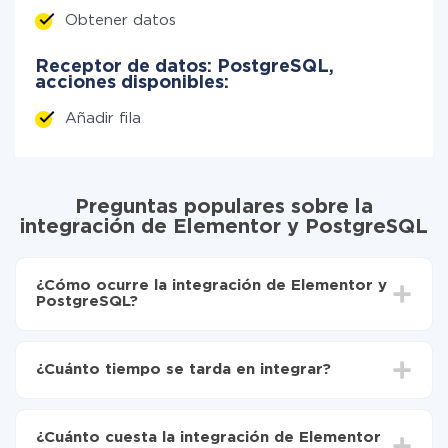
Obtener datos
Receptor de datos: PostgreSQL,
acciones disponibles:
Añadir fila
Preguntas populares sobre la
integración de Elementor y PostgreSQL
¿Cómo ocurre la integración de Elementor y
PostgreSQL?
Para empezar es necesario
registrarse en ApiX-
Drive
¿Cuánto tiempo se tarda en integrar?
Elija qué datos transferir de Elementor a
PostgreSQL
Dependiendo del sistema con el que usted hará la
Active la actualización automática
integración, el tiempo de configuración puede variar y
Ahora los datos se transferirán automáticamente
¿Cuánto cuesta la integración de Elementor
oscilar entre 5 y 30 minutos. En promedio, la
de Elementor a PostgreSQL