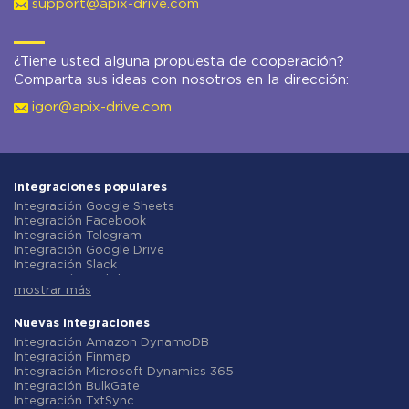
support@apix-drive.com
¿Tiene usted alguna propuesta de cooperación?
Comparta sus ideas con nosotros en la dirección:
igor@apix-drive.com
Integraciones populares
Integración Google Sheets
Integración Facebook
Integración Telegram
Integración Google Drive
Integración Slack
Integración MailChimp
mostrar más
Integración Gmail
Integración Trello
Integración ClickUp
Nuevas integraciones
Integración Airtable
Integración Amazon DynamoDB
Integración Google Contacts
Integración Finmap
Integración OpenAI (ChatGPT)
Integración Microsoft Dynamics 365
Integración Instagram
Integración BulkGate
Integración ActiveCampaign
Integración TxtSync