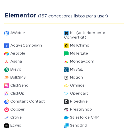
Elementor
(167 conectores listos para usar)
AWeber
Kit (anteriormente
ConvertKit)
ActiveCampaign
MailChimp
Airtable
MailerLite
Asana
Monday.com
Brevo
MySQL
BulkSMS
Notion
ClickSend
Omnicell
ClickUp
Opencart
Constant Contact
Pipedrive
Copper
PrestaShop
Crove
Salesforce CRM
Ecwid
SendGrid