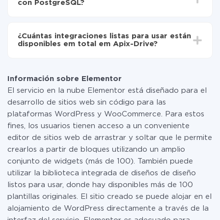
con PostgreSQL?
configuración tarda entre 10 y 15 minutos.
No es necesario pagar nada por la integración en sí, y
toda las funcionalidades están disponibles en todas las
¿Cuántas integraciones listas para usar están
tarifas. Usted solo paga por la cantidad de datos que
disponibles em total em Apix-Drive?
realmente se transfieren de uno de sus sistemas a otro
a través de nuestro servicio. Si usted tiene una
Por el momento, tenemos listas para usar296 +
pequeña cantidad de datos por mes, puede usar de
integraciones además de Elementor y PostgreSQL
manera segura un plan de tarifa gratuita o cambiar a
Información sobre Elementor
uno de pago, si es necesario. Más detalles sobre
El servicio en la nube Elementor está diseñado para el
tarifas
.
desarrollo de sitios web sin código para las
plataformas WordPress y WooCommerce. Para estos
fines, los usuarios tienen acceso a un conveniente
editor de sitios web de arrastrar y soltar que le permite
crearlos a partir de bloques utilizando un amplio
conjunto de widgets (más de 100). También puede
utilizar la biblioteca integrada de diseños de diseño
listos para usar, donde hay disponibles más de 100
plantillas originales. El sitio creado se puede alojar en el
alojamiento de WordPress directamente a través de la