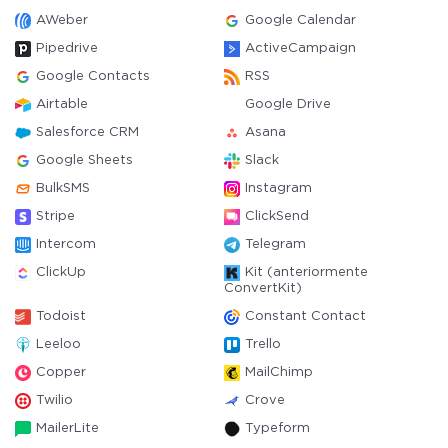
AWeber
Google Calendar
Pipedrive
ActiveCampaign
Google Contacts
RSS
Airtable
Google Drive
Salesforce CRM
Asana
Google Sheets
Slack
BulkSMS
Instagram
Stripe
ClickSend
Intercom
Telegram
ClickUp
Kit (anteriormente
ConvertKit)
Todoist
Constant Contact
Leeloo
Trello
Copper
MailChimp
Twilio
Crove
MailerLite
Typeform