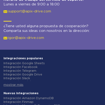
Lunes a viernes de 9:00 a 18:00
support@apix-drive.com
¿Tiene usted alguna propuesta de cooperación?
Comparta sus ideas con nosotros en la dirección:
igor@apix-drive.com
Integraciones populares
Integración Google Sheets
Integración Facebook
Integración Telegram
Integración Google Drive
Integración Slack
Integración MailChimp
mostrar más
Integración Gmail
Integración Trello
Integración ClickUp
Nuevas integraciones
Integración Airtable
Integración Amazon DynamoDB
Integración Google Contacts
Integración Finmap
Integración OpenAI (ChatGPT)