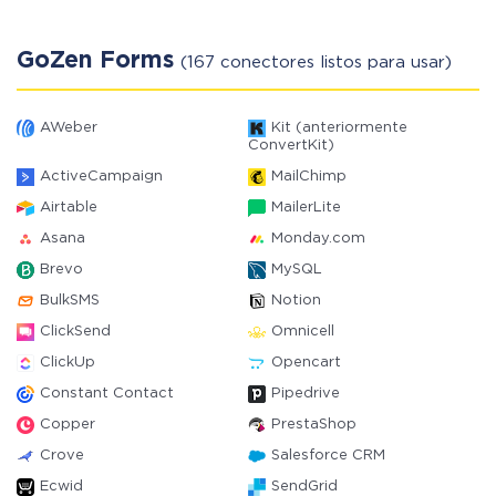
GoZen Forms
(167 conectores listos para usar)
AWeber
Kit (anteriormente
ConvertKit)
ActiveCampaign
MailChimp
Airtable
MailerLite
Asana
Monday.com
Brevo
MySQL
BulkSMS
Notion
ClickSend
Omnicell
ClickUp
Opencart
Constant Contact
Pipedrive
Copper
PrestaShop
Crove
Salesforce CRM
Ecwid
SendGrid