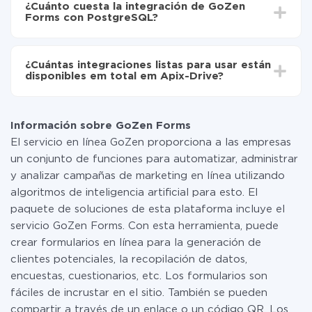
Ahora los datos se transferirán automáticamente
¿Cuánto cuesta la integración de GoZen
oscilar entre 5 y 30 minutos. En promedio, la
de GoZen Forms a PostgreSQL
Forms con PostgreSQL?
configuración tarda entre 10 y 15 minutos.
No es necesario pagar nada por la integración en sí, y
toda las funcionalidades están disponibles en todas las
¿Cuántas integraciones listas para usar están
tarifas. Usted solo paga por la cantidad de datos que
disponibles em total em Apix-Drive?
realmente se transfieren de uno de sus sistemas a otro
a través de nuestro servicio. Si usted tiene una
Por el momento, tenemos listas para usar296 +
pequeña cantidad de datos por mes, puede usar de
integraciones además de GoZen Forms y PostgreSQL
manera segura un plan de tarifa gratuita o cambiar a
Información sobre GoZen Forms
uno de pago, si es necesario. Más detalles sobre
El servicio en línea GoZen proporciona a las empresas
tarifas
.
un conjunto de funciones para automatizar, administrar
y analizar campañas de marketing en línea utilizando
algoritmos de inteligencia artificial para esto. El
paquete de soluciones de esta plataforma incluye el
servicio GoZen Forms. Con esta herramienta, puede
crear formularios en línea para la generación de
clientes potenciales, la recopilación de datos,
encuestas, cuestionarios, etc. Los formularios son
fáciles de incrustar en el sitio. También se pueden
compartir a través de un enlace o un código QR. Los