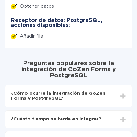
Obtener datos
Receptor de datos: PostgreSQL,
acciones disponibles:
Añadir fila
Preguntas populares sobre la
integración de GoZen Forms y
PostgreSQL
¿Cómo ocurre la integración de GoZen
Forms y PostgreSQL?
Para empezar es necesario
registrarse en ApiX-
Drive
¿Cuánto tiempo se tarda en integrar?
Elija qué datos transferir de GoZen Forms a
PostgreSQL
Dependiendo del sistema con el que usted hará la
Active la actualización automática
integración, el tiempo de configuración puede variar y