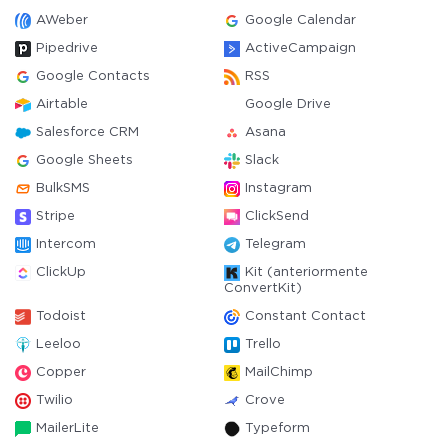
AWeber
Google Calendar
Pipedrive
ActiveCampaign
Google Contacts
RSS
Airtable
Google Drive
Salesforce CRM
Asana
Google Sheets
Slack
BulkSMS
Instagram
Stripe
ClickSend
Intercom
Telegram
ClickUp
Kit (anteriormente
ConvertKit)
Todoist
Constant Contact
Leeloo
Trello
Copper
MailChimp
Twilio
Crove
MailerLite
Typeform