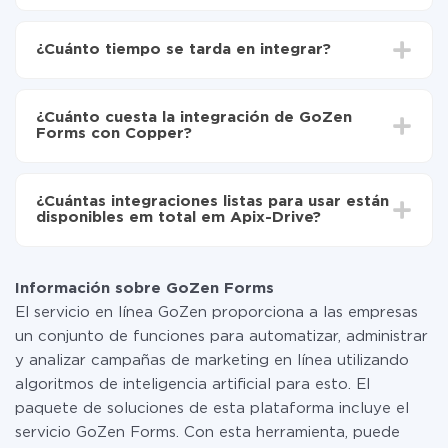
Para empezar es necesario
registrarse en ApiX-
Drive
¿Cuánto tiempo se tarda en integrar?
Elija qué datos transferir de GoZen Forms a Copper
Active la actualización automática
Dependiendo del sistema con el que usted hará la
Ahora los datos se transferirán automáticamente
integración, el tiempo de configuración puede variar y
de GoZen Forms a Copper
¿Cuánto cuesta la integración de GoZen
oscilar entre 5 y 30 minutos. En promedio, la
Forms con Copper?
configuración tarda entre 10 y 15 minutos.
No es necesario pagar nada por la integración en sí, y
toda las funcionalidades están disponibles en todas las
¿Cuántas integraciones listas para usar están
tarifas. Usted solo paga por la cantidad de datos que
disponibles em total em Apix-Drive?
realmente se transfieren de uno de sus sistemas a otro
a través de nuestro servicio. Si usted tiene una
Por el momento, tenemos listas para usar296 +
pequeña cantidad de datos por mes, puede usar de
integraciones además de GoZen Forms y Copper
manera segura un plan de tarifa gratuita o cambiar a
Información sobre GoZen Forms
uno de pago, si es necesario. Más detalles sobre
El servicio en línea GoZen proporciona a las empresas
tarifas
.
un conjunto de funciones para automatizar, administrar
y analizar campañas de marketing en línea utilizando
algoritmos de inteligencia artificial para esto. El
paquete de soluciones de esta plataforma incluye el
servicio GoZen Forms. Con esta herramienta, puede