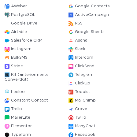
AWeber
Google Contacts
PostgreSQL
ActiveCampaign
Google Drive
RSS
Airtable
Google Sheets
Salesforce CRM
Asana
Instagram
Slack
BulkSMS
Intercom
Stripe
ClickSend
Kit (anteriormente
Telegram
ConvertKit)
ClickUp
Leeloo
Todoist
Constant Contact
MailChimp
Trello
Crove
MailerLite
Twilio
Elementor
ManyChat
Typeform
Facebook