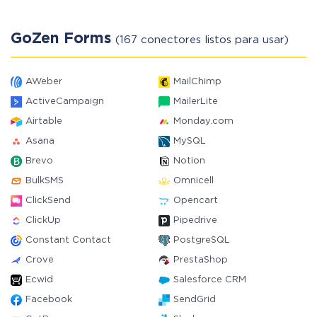
GoZen Forms
(167 conectores listos para usar)
AWeber
MailChimp
ActiveCampaign
MailerLite
Airtable
Monday.com
Asana
MySQL
Brevo
Notion
BulkSMS
Omnicell
ClickSend
Opencart
ClickUp
Pipedrive
Constant Contact
PostgreSQL
Crove
PrestaShop
Ecwid
Salesforce CRM
Facebook
SendGrid