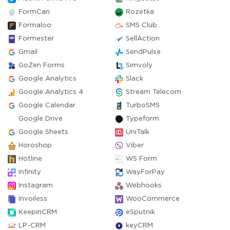
FormCan
Rozetka
Formaloo
SMS Club
Formester
SellAction
Gmail
SendPulse
GoZen Forms
Simvoly
Google Analytics
Slack
Google Analytics 4
Stream Telecom
Google Calendar
TurboSMS
Google Drive
Typeform
Google Sheets
UniTalk
Horoshop
Viber
Hotline
WS Form
Infinity
WayForPay
Instagram
Webhooks
Invoiless
WooCommerce
KeepinCRM
eSputnik
LP-CRM
keyCRM