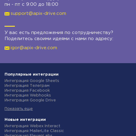
пн - пт с 9:00 до 18:00
support@apix-drive.com
У вас есть предложения по сотрудничеству?
Поделитесь своими идеями с нами по адресу:
igor@apix-drive.com
Популярные интеграции
Интеграция Google Sheets
Интеграция Телеграм
Интеграция Facebook
Интеграция Webhooks
Интеграция Google Drive
Интеграция Opencart
Показать еще
Интеграция Gmail
Интеграция Rozetka
Интеграция Новая Почта
Новые интеграции
Интеграция Binotel
Интеграция Webex Interact
Интеграция OpenAI (ChatGPT)
Интеграция MailerLite Classic
Интеграция Prom
Интеграция ElevenLabs