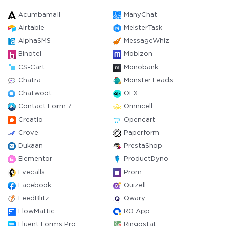
Acumbamail
ManyChat
Airtable
MeisterTask
AlphaSMS
MessageWhiz
Binotel
Mobizon
CS-Cart
Monobank
Chatra
Monster Leads
Chatwoot
OLX
Contact Form 7
Omnicell
Creatio
Opencart
Crove
Paperform
Dukaan
PrestaShop
Elementor
ProductDyno
Evecalls
Prom
Facebook
Quizell
FeedBlitz
Qwary
FlowMattic
RO App
Fluent Forms Pro
Ringostat