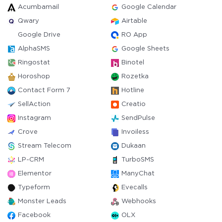
Acumbamail
Google Calendar
Qwary
Airtable
Google Drive
RO App
AlphaSMS
Google Sheets
Ringostat
Binotel
Horoshop
Rozetka
Contact Form 7
Hotline
SellAction
Creatio
Instagram
SendPulse
Crove
Invoiless
Stream Telecom
Dukaan
LP-CRM
TurboSMS
Elementor
ManyChat
Typeform
Evecalls
Monster Leads
Webhooks
Facebook
OLX