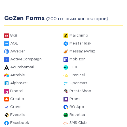
GoZen Forms
(200 готовых коннекторов)
8x8
Mailchimp
AOL
MeisterTask
AWeber
MessageWhiz
ActiveCampaign
Mobizon
Acumbamail
OLX
Airtable
Omnicell
AlphaSMS
Opencart
Binotel
PrestaShop
Creatio
Prom
Crove
RO App
Evecalls
Rozetka
Facebook
SMS Club