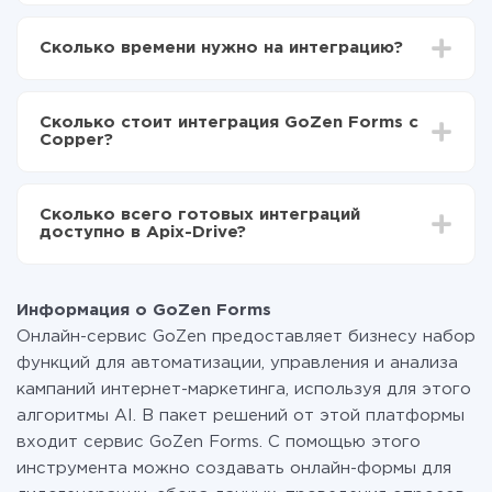
Для начала нужно
зарегистрироваться в ApiX-
Drive
Сколько времени нужно на интеграцию?
Выбираете какие данные передавать из GoZen
Forms в Copper
В зависимости от системы, с которой вы будете
Включаете автообновление
делать интеграцию, время настройки может
Теперь данные будут автоматически
Сколько стоит интеграция GoZen Forms с
отличаться и составлять от 5-ти до 30-минут. В
передаваться из GoZen Forms в Copper
Copper?
среднем настройка занимает 10-15 минут.
За саму интеграцию ничего платить не нужно и на
всех тарифах доступен полностью весь
Сколько всего готовых интеграций
функционал. Вы оплачиваете только количество
доступно в Apix-Drive?
данных, которые по факту передаются из одной
вашей системы в другую через наш сервис. Если у
На данный момент у нас готово 400+ интеграций
вас количество данных в месяц небольшое, можете
помимо GoZen Forms и Copper
смело пользоваться бесплатным тарифом или
Информация о GoZen Forms
перейти на платный, при необходимости. Подробнее
Онлайн-сервис GoZen предоставляет бизнесу набор
о
тарифах
.
функций для автоматизации, управления и анализа
кампаний интернет-маркетинга, используя для этого
алгоритмы AI. В пакет решений от этой платформы
входит сервис GoZen Forms. С помощью этого
инструмента можно создавать онлайн-формы для