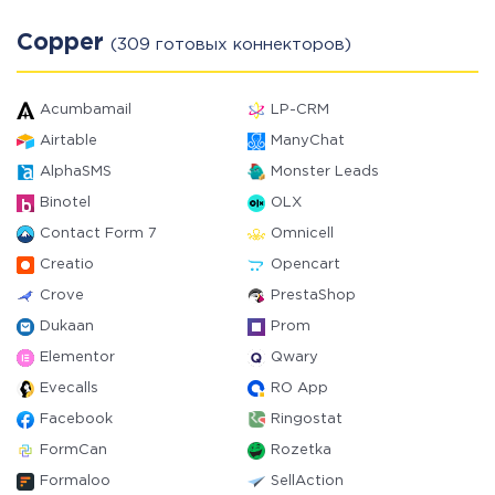
Copper
(309 готовых коннекторов)
Acumbamail
LP-CRM
Airtable
ManyChat
AlphaSMS
Monster Leads
Binotel
OLX
Contact Form 7
Omnicell
Creatio
Opencart
Crove
PrestaShop
Dukaan
Prom
Elementor
Qwary
Evecalls
RO App
Facebook
Ringostat
FormCan
Rozetka
Formaloo
SellAction