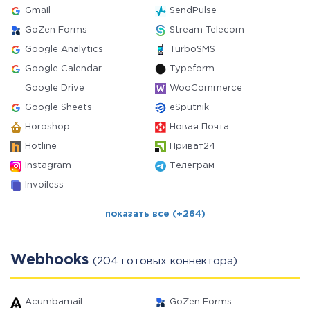
Gmail
SendPulse
GoZen Forms
Stream Telecom
Google Analytics
TurboSMS
Google Calendar
Typeform
Google Drive
WooCommerce
Google Sheets
eSputnik
Horoshop
Новая Почта
Hotline
Приват24
Instagram
Телеграм
Invoiless
показать все (+264)
Webhooks
(204 готовых коннектора)
Acumbamail
GoZen Forms