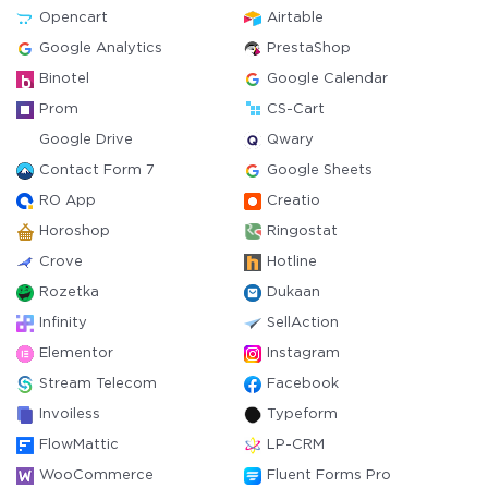
Opencart
Airtable
Google Analytics
PrestaShop
Binotel
Google Calendar
Prom
CS-Cart
Google Drive
Qwary
Contact Form 7
Google Sheets
RO App
Creatio
Horoshop
Ringostat
Crove
Hotline
Rozetka
Dukaan
Infinity
SellAction
Elementor
Instagram
Stream Telecom
Facebook
Invoiless
Typeform
FlowMattic
LP-CRM
WooCommerce
Fluent Forms Pro