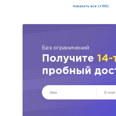
показать все (+155)
Без ограничений
Получите
14-
пробный дос