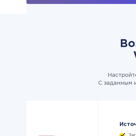
Во
Настройте
С заданным 
Источ
За