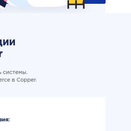
ции
r
ь системы.
ce в Copper.
вия: