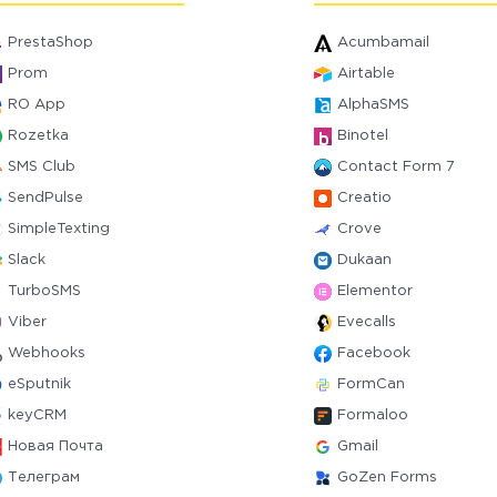
PrestaShop
Acumbamail
Prom
Airtable
RO App
AlphaSMS
Rozetka
Binotel
SMS Club
Contact Form 7
SendPulse
Creatio
SimpleTexting
Crove
Slack
Dukaan
TurboSMS
Elementor
Viber
Evecalls
Webhooks
Facebook
eSputnik
FormCan
keyCRM
Formaloo
Новая Почта
Gmail
Телеграм
GoZen Forms