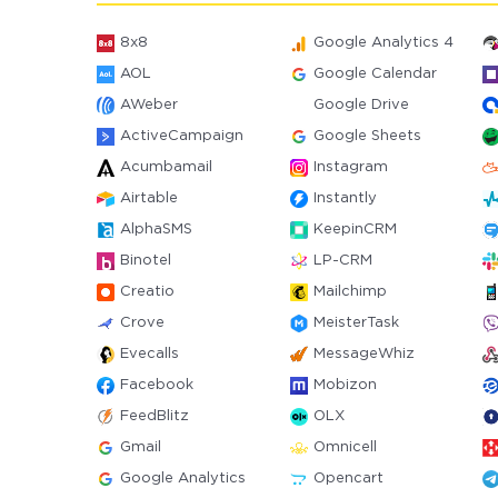
8x8
Google Analytics 4
AOL
Google Calendar
AWeber
Google Drive
ActiveCampaign
Google Sheets
Acumbamail
Instagram
Airtable
Instantly
AlphaSMS
KeepinCRM
Binotel
LP-CRM
Creatio
Mailchimp
Crove
MeisterTask
Evecalls
MessageWhiz
Facebook
Mobizon
FeedBlitz
OLX
Gmail
Omnicell
Google Analytics
Opencart