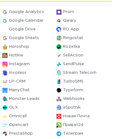
Google Analytics
Prom
Google Calendar
Qwary
Google Drive
RO App
Google Sheets
Ringostat
Horoshop
Rozetka
Hotline
SellAction
Instagram
SendPulse
Invoiless
Stream Telecom
LP-CRM
TurboSMS
ManyChat
Typeform
Monster Leads
Webhooks
OLX
eSputnik
Omnicell
Новая Почта
Opencart
Приват24
PrestaShop
Телеграм