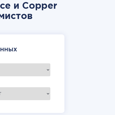
e и Copper
мистов
АННЫХ