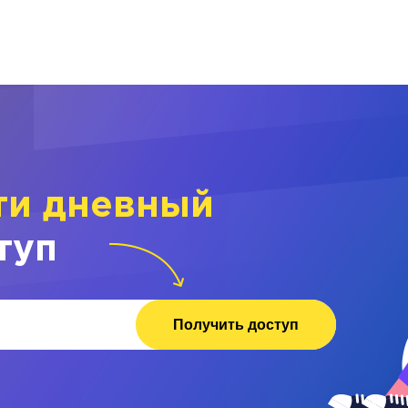
ти дневный
туп
Получить доступ