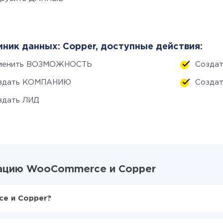
ник данных: Copper, доступные действия:
менить ВОЗМОЖНОСТЬ
Созда
здать КОМПАНИЮ
Созда
здать ЛИД
рацию WooCommerce и Copper
e и Copper?
X-Drive