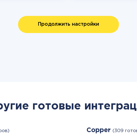
Продолжить настройки
ругие готовые интеграц
Copper
ров)
(309 гото