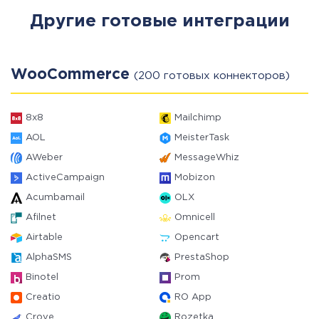
Другие готовые интеграции
WooCommerce
(200 готовых коннекторов)
8x8
Mailchimp
AOL
MeisterTask
AWeber
MessageWhiz
ActiveCampaign
Mobizon
Acumbamail
OLX
Afilnet
Omnicell
Airtable
Opencart
AlphaSMS
PrestaShop
Binotel
Prom
Creatio
RO App
Crove
Rozetka