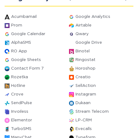
Acumbamail
Google Analytics
Prom
Airtable
Google Calendar
Qwary
AlphaSMS
Google Drive
RO App
Binotel
Google Sheets
Ringostat
Contact Form 7
Horoshop
Rozetka
Creatio
Hotline
SellAction
Crove
Instagram
SendPulse
Dukaan
Invoiless
Stream Telecom
Elementor
LP-CRM
TurboSMS
Evecalls
ManyChat
Typeform