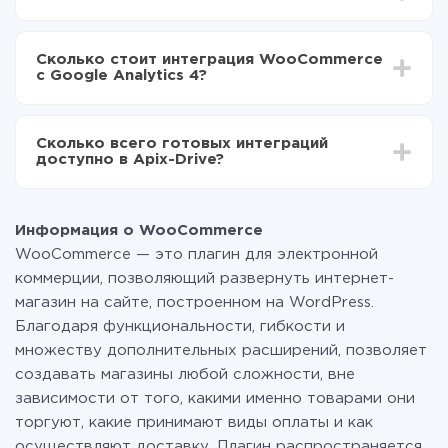
WooCommerce в Google Analytics 4
В зависимости от системы, с которой вы будете
Включаете автообновление
делать интеграцию, время настройки может
Теперь данные будут автоматически
Сколько стоит интеграция WooCommerce
отличаться и составлять от 5-ти до 30-минут. В
передаваться из WooCommerce в Google
с Google Analytics 4?
среднем настройка занимает 10-15 минут.
Analytics 4
За саму интеграцию ничего платить не нужно и на
всех тарифах доступен полностью весь
Сколько всего готовых интеграций
функционал. Вы оплачиваете только количество
доступно в Apix-Drive?
данных, которые по факту передаются из одной
вашей системы в другую через наш сервис. Если у
На данный момент у нас готово 400+ интеграций
вас количество данных в месяц небольшое, можете
помимо WooCommerce и Google Analytics 4
смело пользоваться бесплатным тарифом или
Информация о WooCommerce
перейти на платный, при необходимости. Подробнее
WooCommerce — это плагин для электронной
о
тарифах
.
коммерции, позволяющий развернуть интернет-
магазин на сайте, построенном на WordPress.
Благодаря функциональности, гибкости и
множеству дополнительных расширений, позволяет
создавать магазины любой сложности, вне
зависимости от того, какими именно товарами они
торгуют, какие принимают виды оплаты и как
осуществляют доставку. Плагин распространяется