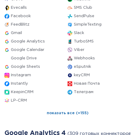
Evecalls
SMS Club
Facebook
SendPulse
FeedBlitz
SimpleTexting
Gmail
Slack
Google Analytics
TurboSMS
Google Calendar
Viber
Google Drive
Webhooks
Google Sheets
eSputnik
Instagram
keyCRM
Instantly
Новая Почта
KeepinCRM
Телеграм
LP-CRM
показать все (+155)
Google Analytics 4
(309 готовых коннекторов)