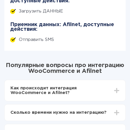
доступные действия:
Загрузить ДАННЫЕ
Приемник данных: Afilnet, доступные
действия:
Отправить SMS
Популярные вопросы про интеграцию
WooCommerce и Afilnet
Как происходит интеграция
WooCommerce и Afilnet?
Для начала нужно
зарегистрироваться в ApiX-
Drive
Сколько времени нужно на интеграцию?
Выбираете какие данные передавать из
WooCommerce в Afilnet
В зависимости от системы, с которой вы будете
Включаете автообновление
делать интеграцию, время настройки может
Теперь данные будут автоматически