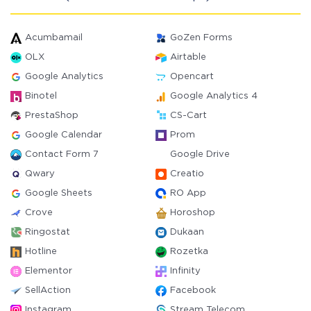
Acumbamail
GoZen Forms
OLX
Airtable
Google Analytics
Opencart
Binotel
Google Analytics 4
PrestaShop
CS-Cart
Google Calendar
Prom
Contact Form 7
Google Drive
Qwary
Creatio
Google Sheets
RO App
Crove
Horoshop
Ringostat
Dukaan
Hotline
Rozetka
Elementor
Infinity
SellAction
Facebook
Instagram
Stream Telecom