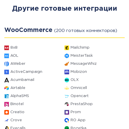
Другие готовые интеграции
WooCommerce
(200 готовых коннекторов)
8x8
Mailchimp
AOL
MeisterTask
AWeber
MessageWhiz
ActiveCampaign
Mobizon
Acumbamail
OLX
Airtable
Omnicell
AlphaSMS
Opencart
Binotel
PrestaShop
Creatio
Prom
Crove
RO App
Evecalls
Rozetka