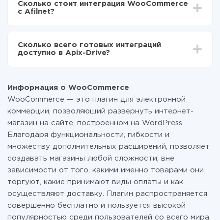
Сколько стоит интеграция WooCommerce
отличаться и составлять от 5-ти до 30-минут. В
передаваться из WooCommerce в Afilnet
с Afilnet?
среднем настройка занимает 10-15 минут.
За саму интеграцию ничего платить не нужно и на
всех тарифах доступен полностью весь
Сколько всего готовых интеграций
функционал. Вы оплачиваете только количество
доступно в Apix-Drive?
данных, которые по факту передаются из одной
вашей системы в другую через наш сервис. Если у
На данный момент у нас готово 400+ интеграций
вас количество данных в месяц небольшое, можете
помимо WooCommerce и Afilnet
смело пользоваться бесплатным тарифом или
Информация о WooCommerce
перейти на платный, при необходимости. Подробнее
WooCommerce — это плагин для электронной
о
тарифах
.
коммерции, позволяющий развернуть интернет-
магазин на сайте, построенном на WordPress.
Благодаря функциональности, гибкости и
множеству дополнительных расширений, позволяет
создавать магазины любой сложности, вне
зависимости от того, какими именно товарами они
торгуют, какие принимают виды оплаты и как
осуществляют доставку. Плагин распространяется
совершенно бесплатно и пользуется высокой
популярностью среди пользователей со всего мира.