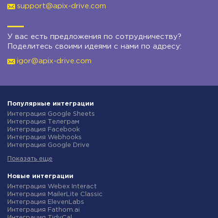
support@apix-drive.com
У вас есть предложения по сотрудничеству?
Поделитесь своими идеями с нами по адресу:
igor@apix-drive.com
Популярные интеграции
Интеграция Google Sheets
Интеграция Телеграм
Интеграция Facebook
Интеграция Webhooks
Интеграция Google Drive
Интеграция Opencart
Показать еще
Интеграция Gmail
Интеграция Rozetka
Интеграция Новая Почта
Новые интеграции
Интеграция Binotel
Интеграция Webex Interact
Интеграция OpenAI (ChatGPT)
Интеграция MailerLite Classic
Интеграция Prom
Интеграция ElevenLabs
Интеграция Приват24
Интеграция Fathom.ai
Интеграция OLX
Интеграция TidyCal