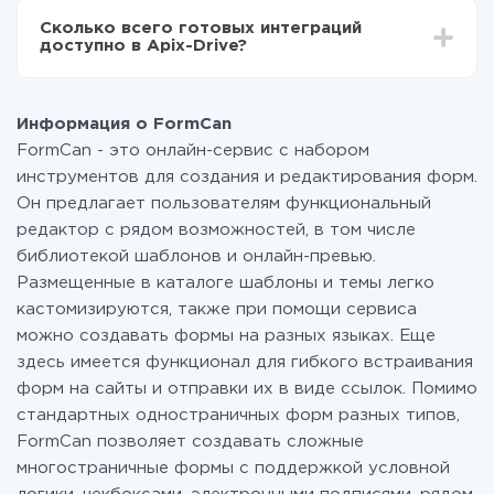
всех тарифах доступен полностью весь
Сколько всего готовых интеграций
функционал. Вы оплачиваете только количество
доступно в Apix-Drive?
данных, которые по факту передаются из одной
вашей системы в другую через наш сервис. Если у
На данный момент у нас готово 400+ интеграций
вас количество данных в месяц небольшое, можете
помимо FormCan и Afilnet
смело пользоваться бесплатным тарифом или
Информация о FormCan
перейти на платный, при необходимости. Подробнее
FormCan - это онлайн-сервис с набором
о
тарифах
.
инструментов для создания и редактирования форм.
Он предлагает пользователям функциональный
редактор с рядом возможностей, в том числе
библиотекой шаблонов и онлайн-превью.
Размещенные в каталоге шаблоны и темы легко
кастомизируются, также при помощи сервиса
можно создавать формы на разных языках. Еще
здесь имеется функционал для гибкого встраивания
форм на сайты и отправки их в виде ссылок. Помимо
стандартных одностраничных форм разных типов,
FormCan позволяет создавать сложные
многостраничные формы с поддержкой условной