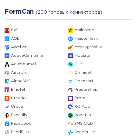
FormCan
(200 готовых коннекторов)
8x8
Mailchimp
AOL
MeisterTask
AWeber
MessageWhiz
ActiveCampaign
Mobizon
Acumbamail
OLX
Airtable
Omnicell
AlphaSMS
Opencart
Binotel
PrestaShop
Creatio
Prom
Crove
RO App
Evecalls
Rozetka
Facebook
SMS Club
FeedBlitz
SendPulse