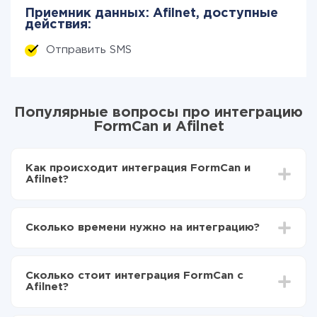
Приемник данных: Afilnet, доступные
действия:
Отправить SMS
Популярные вопросы про интеграцию
FormCan и Afilnet
Как происходит интеграция FormCan и
Afilnet?
Для начала нужно
зарегистрироваться в ApiX-
Drive
Сколько времени нужно на интеграцию?
Выбираете какие данные передавать из FormCan
в Afilnet
В зависимости от системы, с которой вы будете
Включаете автообновление
делать интеграцию, время настройки может
Теперь данные будут автоматически
Сколько стоит интеграция FormCan с
отличаться и составлять от 5-ти до 30-минут. В
передаваться из FormCan в Afilnet
Afilnet?
среднем настройка занимает 10-15 минут.
За саму интеграцию ничего платить не нужно и на