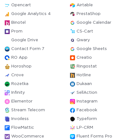
Opencart
Airtable
Google Analytics 4
PrestaShop
Binotel
Google Calendar
Prom
CS-Cart
Google Drive
Qwary
Contact Form 7
Google Sheets
RO App
Creatio
Horoshop
Ringostat
Crove
Hotline
Rozetka
Dukaan
Infinity
SellAction
Elementor
Instagram
Stream Telecom
Facebook
Invoiless
Typeform
FlowMattic
LP-CRM
WooCommerce
Fluent Forms Pro