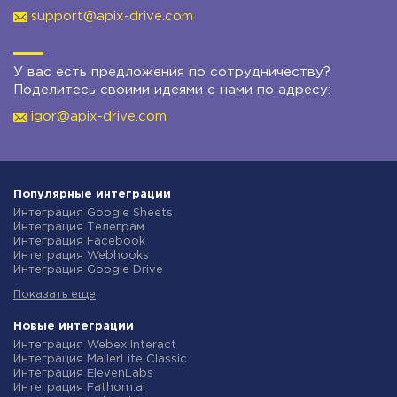
support@apix-drive.com
У вас есть предложения по сотрудничеству?
Поделитесь своими идеями с нами по адресу:
igor@apix-drive.com
Популярные интеграции
Интеграция Google Sheets
Интеграция Телеграм
Интеграция Facebook
Интеграция Webhooks
Интеграция Google Drive
Интеграция Opencart
Показать еще
Интеграция Gmail
Интеграция Rozetka
Интеграция Новая Почта
Новые интеграции
Интеграция Binotel
Интеграция Webex Interact
Интеграция OpenAI (ChatGPT)
Интеграция MailerLite Classic
Интеграция Prom
Интеграция ElevenLabs
Интеграция Приват24
Интеграция Fathom.ai