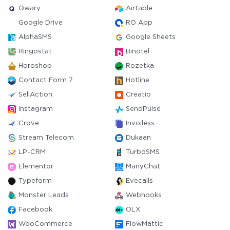
Qwary
Airtable
Google Drive
RO App
AlphaSMS
Google Sheets
Ringostat
Binotel
Horoshop
Rozetka
Contact Form 7
Hotline
SellAction
Creatio
Instagram
SendPulse
Crove
Invoiless
Stream Telecom
Dukaan
LP-CRM
TurboSMS
Elementor
ManyChat
Typeform
Evecalls
Monster Leads
Webhooks
Facebook
OLX
WooCommerce
FlowMattic