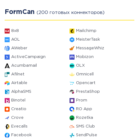
FormCan
(200 готовых коннекторов)
8x8
Mailchimp
AOL
MeisterTask
AWeber
MessageWhiz
ActiveCampaign
Mobizon
Acumbamail
OLX
Afilnet
Omnicell
Airtable
Opencart
AlphaSMS
PrestaShop
Binotel
Prom
Creatio
RO App
Crove
Rozetka
Evecalls
SMS Club
Facebook
SendPulse