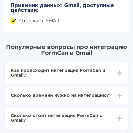
Приемник данных: Gmail, доступные
действия:
Отправить EMAIL
Популярные вопросы про интеграцию
FormCan и Gmail
Как происходит интеграция FormCan и
Gmail?
Для начала нужно
зарегистрироваться в ApiX-
Drive
Сколько времени нужно на интеграцию?
Выбираете какие данные передавать из FormCan
в Gmail
В зависимости от системы, с которой вы будете
Включаете автообновление
делать интеграцию, время настройки может
Теперь данные будут автоматически
Сколько стоит интеграция FormCan с
отличаться и составлять от 5-ти до 30-минут. В
передаваться из FormCan в Gmail
Gmail?
среднем настройка занимает 10-15 минут.
За саму интеграцию ничего платить не нужно и на