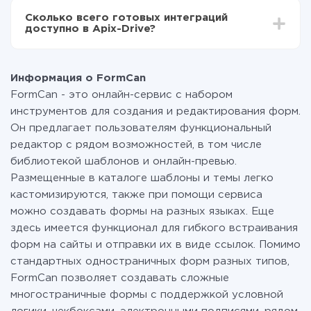
всех тарифах доступен полностью весь
Сколько всего готовых интеграций
функционал. Вы оплачиваете только количество
доступно в Apix-Drive?
данных, которые по факту передаются из одной
вашей системы в другую через наш сервис. Если у
На данный момент у нас готово 400+ интеграций
вас количество данных в месяц небольшое, можете
помимо FormCan и Gmail
смело пользоваться бесплатным тарифом или
Информация о FormCan
перейти на платный, при необходимости. Подробнее
FormCan - это онлайн-сервис с набором
о
тарифах
.
инструментов для создания и редактирования форм.
Он предлагает пользователям функциональный
редактор с рядом возможностей, в том числе
библиотекой шаблонов и онлайн-превью.
Размещенные в каталоге шаблоны и темы легко
кастомизируются, также при помощи сервиса
можно создавать формы на разных языках. Еще
здесь имеется функционал для гибкого встраивания
форм на сайты и отправки их в виде ссылок. Помимо
стандартных одностраничных форм разных типов,
FormCan позволяет создавать сложные
многостраничные формы с поддержкой условной