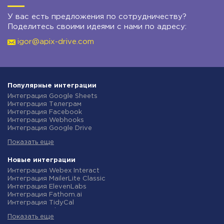
У вас есть предложения по сотрудничеству?
Поделитесь своими идеями с нами по адресу:
igor@apix-drive.com
Популярные интеграции
Интеграция Google Sheets
Интеграция Телеграм
Интеграция Facebook
Интеграция Webhooks
Интеграция Google Drive
Интеграция Opencart
Показать еще
Интеграция Gmail
Интеграция Rozetka
Интеграция Новая Почта
Новые интеграции
Интеграция Binotel
Интеграция Webex Interact
Интеграция OpenAI (ChatGPT)
Интеграция MailerLite Classic
Интеграция Prom
Интеграция ElevenLabs
Интеграция Приват24
Интеграция Fathom.ai
Интеграция OLX
Интеграция TidyCal
Интеграция TurboSMS
Интеграция Olostep
Интеграция SendPulse
Показать еще
Интеграция Gist