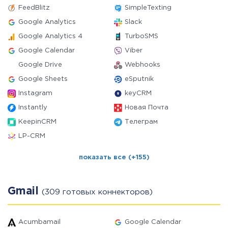
FeedBlitz
SimpleTexting
Google Analytics
Slack
Google Analytics 4
TurboSMS
Google Calendar
Viber
Google Drive
Webhooks
Google Sheets
eSputnik
Instagram
keyCRM
Instantly
Новая Почта
KeepinCRM
Телеграм
LP-CRM
показать все (+155)
Gmail
(309 готовых коннекторов)
Acumbamail
Google Calendar