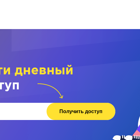
ти дневный
туп
Получить доступ