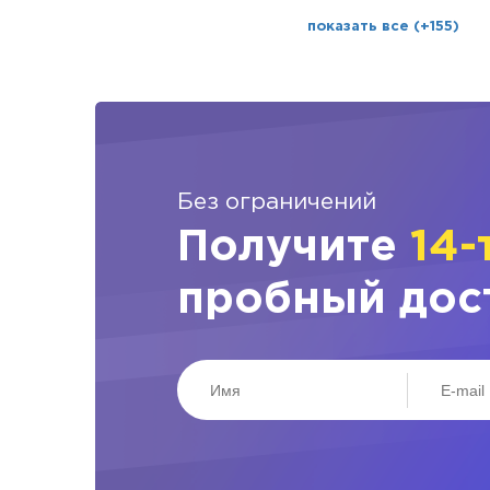
показать все (+155)
Без ограничений
Получите
14-
пробный дос