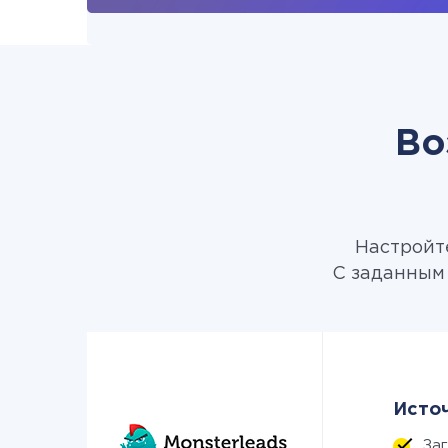
Во
Настройте
С заданным 
Источ
За