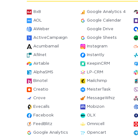
8x8
Google Analytics 4
AOL
Google Calendar
AWeber
Google Drive
ActiveCampaign
Google Sheets
Acumbamail
Instagram
Afilnet
Instantly
Airtable
KeepinCRM
AlphaSMS
LP-CRM
Binotel
Mailchimp
Creatio
MeisterTask
Crove
MessageWhiz
Evecalls
Mobizon
Facebook
OLX
FeedBlitz
Omnicell
Google Analytics
Opencart