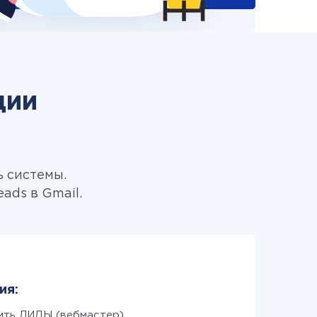
ции
ь системы.
ads в Gmail.
ия:
ить ЛИДЫ (вебмастер)