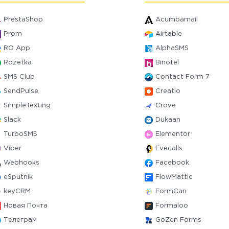
PrestaShop
Acumbamail
Prom
Airtable
RO App
AlphaSMS
Rozetka
Binotel
SMS Club
Contact Form 7
SendPulse
Creatio
SimpleTexting
Crove
Slack
Dukaan
TurboSMS
Elementor
Viber
Evecalls
Webhooks
Facebook
eSputnik
FlowMattic
keyCRM
FormCan
Новая Почта
Formaloo
Телеграм
GoZen Forms