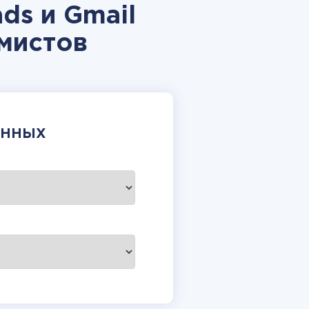
ds и Gmail
мистов
АННЫХ