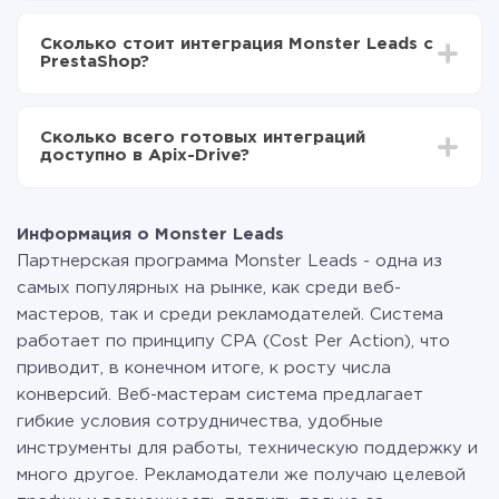
В зависимости от системы, с которой вы будете
Включаете автообновление
делать интеграцию, время настройки может
Теперь данные будут автоматически
Сколько стоит интеграция Monster Leads с
отличаться и составлять от 5-ти до 30-минут. В
передаваться из Monster Leads в PrestaShop
PrestaShop?
среднем настройка занимает 10-15 минут.
За саму интеграцию ничего платить не нужно и на
всех тарифах доступен полностью весь
Сколько всего готовых интеграций
функционал. Вы оплачиваете только количество
доступно в Apix-Drive?
данных, которые по факту передаются из одной
вашей системы в другую через наш сервис. Если у
На данный момент у нас готово 400+ интеграций
вас количество данных в месяц небольшое, можете
помимо Monster Leads и PrestaShop
смело пользоваться бесплатным тарифом или
Информация о Monster Leads
перейти на платный, при необходимости. Подробнее
Партнерская программа Monster Leads - одна из
о
тарифах
.
самых популярных на рынке, как среди веб-
мастеров, так и среди рекламодателей. Система
работает по принципу CPA (Cost Per Action), что
приводит, в конечном итоге, к росту числа
конверсий. Веб-мастерам система предлагает
гибкие условия сотрудничества, удобные
инструменты для работы, техническую поддержку и
много другое. Рекламодатели же получаю целевой