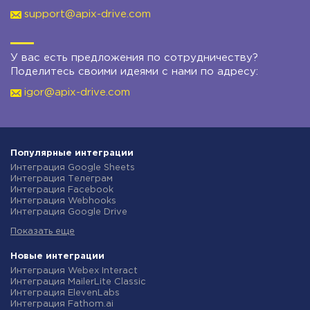
support@apix-drive.com
У вас есть предложения по сотрудничеству?
Поделитесь своими идеями с нами по адресу:
igor@apix-drive.com
Популярные интеграции
Интеграция Google Sheets
Интеграция Телеграм
Интеграция Facebook
Интеграция Webhooks
Интеграция Google Drive
Интеграция Opencart
Показать еще
Интеграция Gmail
Интеграция Rozetka
Интеграция Новая Почта
Новые интеграции
Интеграция Binotel
Интеграция Webex Interact
Интеграция OpenAI (ChatGPT)
Интеграция MailerLite Classic
Интеграция Prom
Интеграция ElevenLabs
Интеграция Приват24
Интеграция Fathom.ai