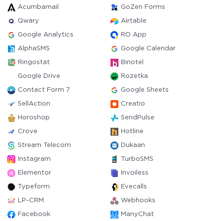
Acumbamail
GoZen Forms
Qwary
Airtable
Google Analytics
RO App
AlphaSMS
Google Calendar
Ringostat
Binotel
Google Drive
Rozetka
Contact Form 7
Google Sheets
SellAction
Creatio
Horoshop
SendPulse
Crove
Hotline
Stream Telecom
Dukaan
Instagram
TurboSMS
Elementor
Invoiless
Typeform
Evecalls
LP-CRM
Webhooks
Facebook
ManyChat