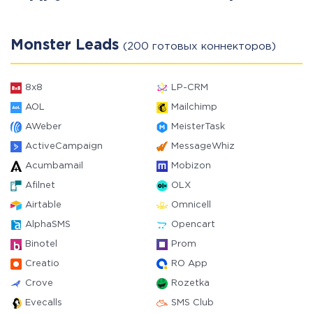
Monster Leads
(200 готовых коннекторов)
8x8
LP-CRM
AOL
Mailchimp
AWeber
MeisterTask
ActiveCampaign
MessageWhiz
Acumbamail
Mobizon
Afilnet
OLX
Airtable
Omnicell
AlphaSMS
Opencart
Binotel
Prom
Creatio
RO App
Crove
Rozetka
Evecalls
SMS Club