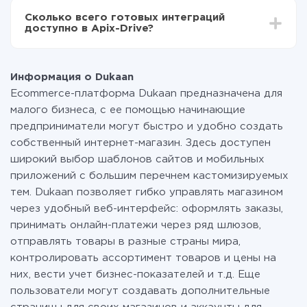
всех тарифах доступен полностью весь
Сколько всего готовых интеграций
функционал. Вы оплачиваете только количество
доступно в Apix-Drive?
данных, которые по факту передаются из одной
вашей системы в другую через наш сервис. Если у
На данный момент у нас готово 401+ интеграций
вас количество данных в месяц небольшое, можете
помимо Dukaan и PrestaShop
смело пользоваться бесплатным тарифом или
Информация о Dukaan
перейти на платный, при необходимости. Подробнее
Ecommerce-платформа Dukaan предназначена для
о
тарифах
.
малого бизнеса, с ее помощью начинающие
предприниматели могут быстро и удобно создать
собственный интернет-магазин. Здесь доступен
широкий выбор шаблонов сайтов и мобильных
приложений с большим перечнем кастомизируемых
тем. Dukaan позволяет гибко управлять магазином
через удобный веб-интерфейс: оформлять заказы,
принимать онлайн-платежи через ряд шлюзов,
отправлять товары в разные страны мира,
контролировать ассортимент товаров и цены на
них, вести учет бизнес-показателей и т.д. Еще
пользователи могут создавать дополнительные