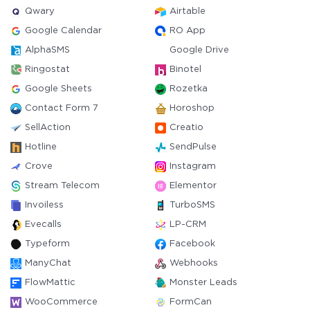
Qwary
Airtable
Google Calendar
RO App
AlphaSMS
Google Drive
Ringostat
Binotel
Google Sheets
Rozetka
Contact Form 7
Horoshop
SellAction
Creatio
Hotline
SendPulse
Crove
Instagram
Stream Telecom
Elementor
Invoiless
TurboSMS
Evecalls
LP-CRM
Typeform
Facebook
ManyChat
Webhooks
FlowMattic
Monster Leads
WooCommerce
FormCan