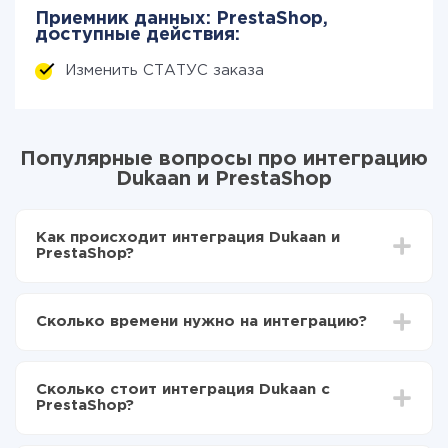
Приемник данных: PrestaShop,
доступные действия:
Изменить СТАТУС заказа
Популярные вопросы про интеграцию
Dukaan и PrestaShop
Как происходит интеграция Dukaan и
PrestaShop?
Для начала нужно
зарегистрироваться в ApiX-
Drive
Сколько времени нужно на интеграцию?
Выбираете какие данные передавать из Dukaan в
PrestaShop
В зависимости от системы, с которой вы будете
Включаете автообновление
делать интеграцию, время настройки может
Теперь данные будут автоматически
Сколько стоит интеграция Dukaan с
отличаться и составлять от 5-ти до 30-минут. В
передаваться из Dukaan в PrestaShop
PrestaShop?
среднем настройка занимает 10-15 минут.
За саму интеграцию ничего платить не нужно и на