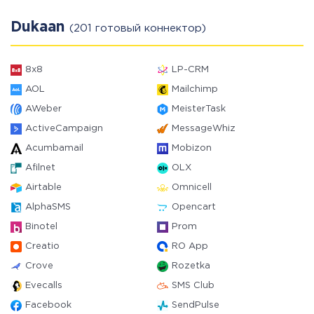
Dukaan
(201 готовый коннектор)
8x8
LP-CRM
AOL
Mailchimp
AWeber
MeisterTask
ActiveCampaign
MessageWhiz
Acumbamail
Mobizon
Afilnet
OLX
Airtable
Omnicell
AlphaSMS
Opencart
Binotel
Prom
Creatio
RO App
Crove
Rozetka
Evecalls
SMS Club
Facebook
SendPulse