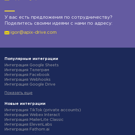
У вас есть предложения по сотрудничеству?
Поделитесь своими идеями с нами по адресу:
igor@apix-drive.com
Популярные интеграции
Интеграция Google Sheets
Интеграция Телеграм
Интеграция Facebook
Интеграция Webhooks
Интеграция Google Drive
Интеграция Opencart
Показать еще
Интеграция Gmail
Интеграция Rozetka
Интеграция Новая Почта
Новые интеграции
Интеграция Binotel
Интеграция TikTok (private accounts)
Интеграция OpenAI (ChatGPT)
Интеграция Webex Interact
Интеграция Prom
Интеграция MailerLite Classic
Интеграция Приват24
Интеграция ElevenLabs
Интеграция OLX
Интеграция Fathom.ai
Интеграция TurboSMS
Интеграция TidyCal