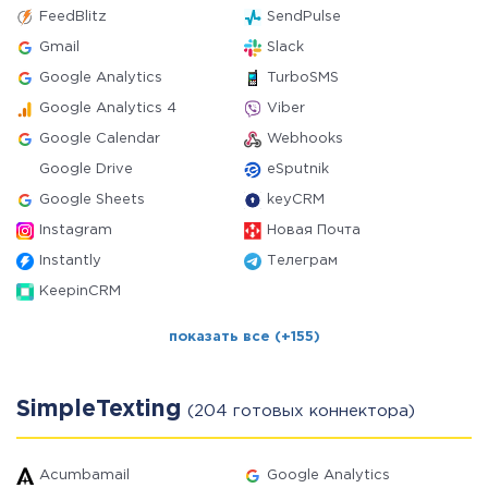
FeedBlitz
SendPulse
Gmail
Slack
Google Analytics
TurboSMS
Google Analytics 4
Viber
Google Calendar
Webhooks
Google Drive
eSputnik
Google Sheets
keyCRM
Instagram
Новая Почта
Instantly
Телеграм
KeepinCRM
показать все (+155)
SimpleTexting
(204 готовых коннектора)
Acumbamail
Google Analytics