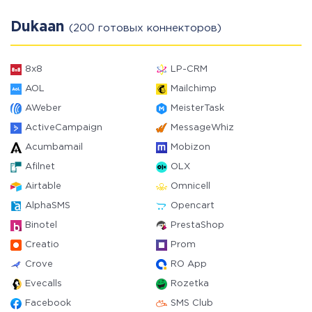
Dukaan
(200 готовых коннекторов)
8x8
LP-CRM
AOL
Mailchimp
AWeber
MeisterTask
ActiveCampaign
MessageWhiz
Acumbamail
Mobizon
Afilnet
OLX
Airtable
Omnicell
AlphaSMS
Opencart
Binotel
PrestaShop
Creatio
Prom
Crove
RO App
Evecalls
Rozetka
Facebook
SMS Club