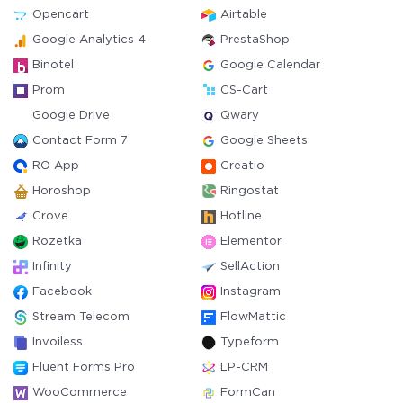
Opencart
Airtable
Google Analytics 4
PrestaShop
Binotel
Google Calendar
Prom
CS-Cart
Google Drive
Qwary
Contact Form 7
Google Sheets
RO App
Creatio
Horoshop
Ringostat
Crove
Hotline
Rozetka
Elementor
Infinity
SellAction
Facebook
Instagram
Stream Telecom
FlowMattic
Invoiless
Typeform
Fluent Forms Pro
LP-CRM
WooCommerce
FormCan