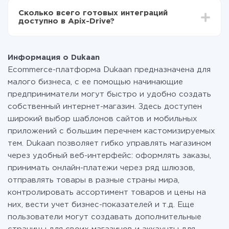
всех тарифах доступен полностью весь
Сколько всего готовых интеграций
функционал. Вы оплачиваете только количество
доступно в Apix-Drive?
данных, которые по факту передаются из одной
вашей системы в другую через наш сервис. Если у
На данный момент у нас готово 400+ интеграций
вас количество данных в месяц небольшое, можете
помимо Dukaan и SimpleTexting
смело пользоваться бесплатным тарифом или
Информация о Dukaan
перейти на платный, при необходимости. Подробнее
Ecommerce-платформа Dukaan предназначена для
о
тарифах
.
малого бизнеса, с ее помощью начинающие
предприниматели могут быстро и удобно создать
собственный интернет-магазин. Здесь доступен
широкий выбор шаблонов сайтов и мобильных
приложений с большим перечнем кастомизируемых
тем. Dukaan позволяет гибко управлять магазином
через удобный веб-интерфейс: оформлять заказы,
принимать онлайн-платежи через ряд шлюзов,
отправлять товары в разные страны мира,
контролировать ассортимент товаров и цены на
них, вести учет бизнес-показателей и т.д. Еще
пользователи могут создавать дополнительные