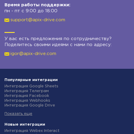
Время работы поддержки:
пн - пт с 9:00 до 18:00
support@apix-drive.com
У вас есть предложения по сотрудничеству?
Поделитесь своими идеями с нами по адресу:
igor@apix-drive.com
Популярные интеграции
Интеграция Google Sheets
Интеграция Телеграм
Интеграция Facebook
Интеграция Webhooks
Интеграция Google Drive
Интеграция Opencart
Показать еще
Интеграция Gmail
Интеграция Rozetka
Интеграция Новая Почта
Новые интеграции
Интеграция Binotel
Интеграция Webex Interact