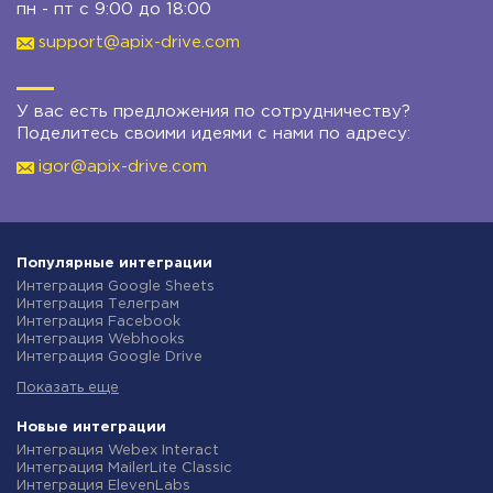
пн - пт с 9:00 до 18:00
support@apix-drive.com
У вас есть предложения по сотрудничеству?
Поделитесь своими идеями с нами по адресу:
igor@apix-drive.com
Популярные интеграции
Интеграция Google Sheets
Интеграция Телеграм
Интеграция Facebook
Интеграция Webhooks
Интеграция Google Drive
Интеграция Opencart
Показать еще
Интеграция Gmail
Интеграция Rozetka
Интеграция Новая Почта
Новые интеграции
Интеграция Binotel
Интеграция Webex Interact
Интеграция OpenAI (ChatGPT)
Интеграция MailerLite Classic
Интеграция Prom
Интеграция ElevenLabs