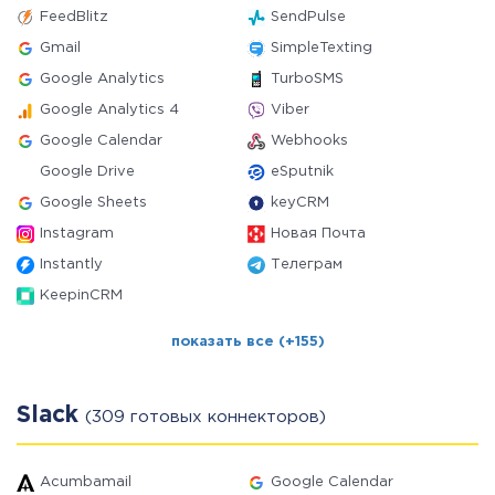
FeedBlitz
SendPulse
Gmail
SimpleTexting
Google Analytics
TurboSMS
Google Analytics 4
Viber
Google Calendar
Webhooks
Google Drive
eSputnik
Google Sheets
keyCRM
Instagram
Новая Почта
Instantly
Телеграм
KeepinCRM
показать все (+155)
Slack
(309 готовых коннекторов)
Acumbamail
Google Calendar