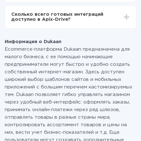
среднем настройка занимает 10-15 минут.
За саму интеграцию ничего платить не нужно и на
всех тарифах доступен полностью весь
Сколько всего готовых интеграций
функционал. Вы оплачиваете только количество
доступно в Apix-Drive?
данных, которые по факту передаются из одной
вашей системы в другую через наш сервис. Если у
На данный момент у нас готово 400+ интеграций
вас количество данных в месяц небольшое, можете
помимо Dukaan и Slack
смело пользоваться бесплатным тарифом или
Информация о Dukaan
перейти на платный, при необходимости. Подробнее
Ecommerce-платформа Dukaan предназначена для
о
тарифах
.
малого бизнеса, с ее помощью начинающие
предприниматели могут быстро и удобно создать
собственный интернет-магазин. Здесь доступен
широкий выбор шаблонов сайтов и мобильных
приложений с большим перечнем кастомизируемых
тем. Dukaan позволяет гибко управлять магазином
через удобный веб-интерфейс: оформлять заказы,
принимать онлайн-платежи через ряд шлюзов,
отправлять товары в разные страны мира,
контролировать ассортимент товаров и цены на
них, вести учет бизнес-показателей и т.д. Еще
пользователи могут создавать дополнительные