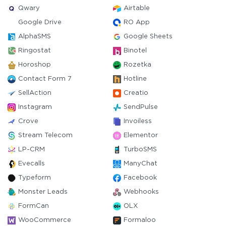
Qwary
Airtable
Google Drive
RO App
AlphaSMS
Google Sheets
Ringostat
Binotel
Horoshop
Rozetka
Contact Form 7
Hotline
SellAction
Creatio
Instagram
SendPulse
Crove
Invoiless
Stream Telecom
Elementor
LP-CRM
TurboSMS
Evecalls
ManyChat
Typeform
Facebook
Monster Leads
Webhooks
FormCan
OLX
WooCommerce
Formaloo