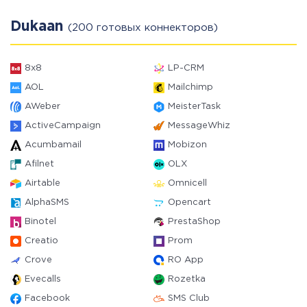
Dukaan
(200 готовых коннекторов)
8x8
LP-CRM
AOL
Mailchimp
AWeber
MeisterTask
ActiveCampaign
MessageWhiz
Acumbamail
Mobizon
Afilnet
OLX
Airtable
Omnicell
AlphaSMS
Opencart
Binotel
PrestaShop
Creatio
Prom
Crove
RO App
Evecalls
Rozetka
Facebook
SMS Club