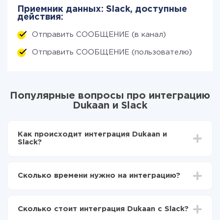
Приемник данных: Slack, доступные
действия:
Отправить СООБЩЕНИЕ (в канал)
Отправить СООБЩЕНИЕ (пользователю)
Популярные вопросы про интеграцию
Dukaan и Slack
Как происходит интеграция Dukaan и
Slack?
Для начала нужно
зарегистрироваться в ApiX-
Drive
Сколько времени нужно на интеграцию?
Выбираете какие данные передавать из Dukaan в
Slack
В зависимости от системы, с которой вы будете
Включаете автообновление
делать интеграцию, время настройки может
Теперь данные будут автоматически
Сколько стоит интеграция Dukaan с Slack?
отличаться и составлять от 5-ти до 30-минут. В
передаваться из Dukaan в Slack