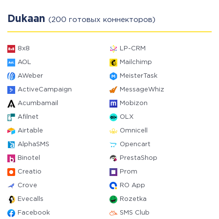
Dukaan
(200 готовых коннекторов)
8x8
LP-CRM
AOL
Mailchimp
AWeber
MeisterTask
ActiveCampaign
MessageWhiz
Acumbamail
Mobizon
Afilnet
OLX
Airtable
Omnicell
AlphaSMS
Opencart
Binotel
PrestaShop
Creatio
Prom
Crove
RO App
Evecalls
Rozetka
Facebook
SMS Club