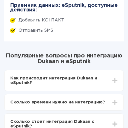
Приемник данных: eSputnik, доступные
действия:
Добавить КОНТАКТ
Отправить SMS
Популярные вопросы про интеграцию
Dukaan и eSputnik
Как происходит интеграция Dukaan и
eSputnik?
Для начала нужно
зарегистрироваться в ApiX-
Drive
Сколько времени нужно на интеграцию?
Выбираете какие данные передавать из Dukaan в
eSputnik
В зависимости от системы, с которой вы будете
Включаете автообновление
делать интеграцию, время настройки может
Теперь данные будут автоматически
Сколько стоит интеграция Dukaan с
отличаться и составлять от 5-ти до 30-минут. В
передаваться из Dukaan в eSputnik
eSputnik?