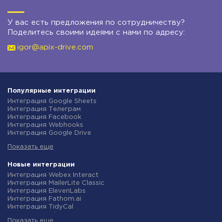
У вас есть предложения по сотрудничеству?
Поделитесь своими идеями с нами по адресу:
igor@apix-drive.com
Популярные интеграции
Интеграция Google Sheets
Интеграция Телеграм
Интеграция Facebook
Интеграция Webhooks
Интеграция Google Drive
Интеграция Opencart
Показать еще
Интеграция Gmail
Интеграция Rozetka
Интеграция Новая Почта
Новые интеграции
Интеграция Binotel
Интеграция Webex Interact
Интеграция OpenAI (ChatGPT)
Интеграция MailerLite Classic
Интеграция Prom
Интеграция ElevenLabs
Интеграция Приват24
Интеграция Fathom.ai
Интеграция OLX
Интеграция TidyCal
Интеграция TurboSMS
Интеграция Olostep
Интеграция SendPulse
Показать еще