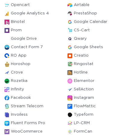
Opencart
Airtable
Google Analytics 4
PrestaShop
Binotel
Google Calendar
Prom
CS-Cart
Google Drive
Qwary
Contact Form 7
Google Sheets
RO App
Creatio
Horoshop
Ringostat
Crove
Hotline
Rozetka
Elementor
Infinity
SellAction
Facebook
Instagram
Stream Telecom
FlowMattic
Invoiless
Typeform
Fluent Forms Pro
LP-CRM
WooCommerce
FormCan