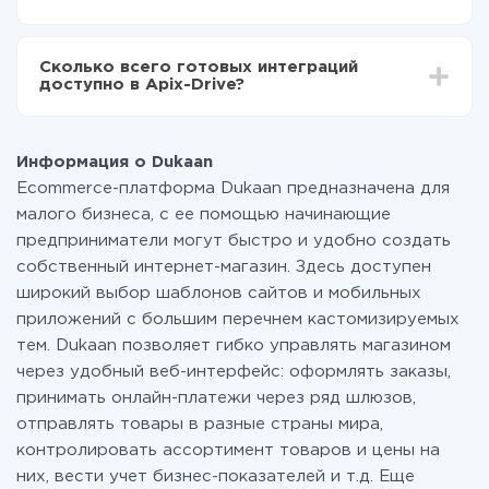
среднем настройка занимает 10-15 минут.
За саму интеграцию ничего платить не нужно и на
всех тарифах доступен полностью весь
Сколько всего готовых интеграций
функционал. Вы оплачиваете только количество
доступно в Apix-Drive?
данных, которые по факту передаются из одной
вашей системы в другую через наш сервис. Если у
На данный момент у нас готово 400+ интеграций
вас количество данных в месяц небольшое, можете
помимо Dukaan и eSputnik
смело пользоваться бесплатным тарифом или
Информация о Dukaan
перейти на платный, при необходимости. Подробнее
Ecommerce-платформа Dukaan предназначена для
о
тарифах
.
малого бизнеса, с ее помощью начинающие
предприниматели могут быстро и удобно создать
собственный интернет-магазин. Здесь доступен
широкий выбор шаблонов сайтов и мобильных
приложений с большим перечнем кастомизируемых
тем. Dukaan позволяет гибко управлять магазином
через удобный веб-интерфейс: оформлять заказы,
принимать онлайн-платежи через ряд шлюзов,
отправлять товары в разные страны мира,
контролировать ассортимент товаров и цены на
них, вести учет бизнес-показателей и т.д. Еще