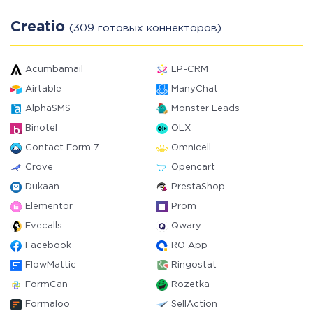
Creatio
(309 готовых коннекторов)
Acumbamail
LP-CRM
Airtable
ManyChat
AlphaSMS
Monster Leads
Binotel
OLX
Contact Form 7
Omnicell
Crove
Opencart
Dukaan
PrestaShop
Elementor
Prom
Evecalls
Qwary
Facebook
RO App
FlowMattic
Ringostat
FormCan
Rozetka
Formaloo
SellAction