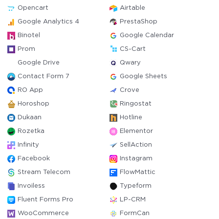
Opencart
Airtable
Google Analytics 4
PrestaShop
Binotel
Google Calendar
Prom
CS-Cart
Google Drive
Qwary
Contact Form 7
Google Sheets
RO App
Crove
Horoshop
Ringostat
Dukaan
Hotline
Rozetka
Elementor
Infinity
SellAction
Facebook
Instagram
Stream Telecom
FlowMattic
Invoiless
Typeform
Fluent Forms Pro
LP-CRM
WooCommerce
FormCan