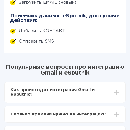
Загрузить EMAIL (новый)
Приемник данных: eSputnik, доступные
действия:
Добавить КОНТАКТ
Отправить SMS
Популярные вопросы про интеграцию
Gmail и eSputnik
Как происходит интеграция Gmail и
eSputnik?
Для начала нужно
зарегистрироваться в ApiX-
Drive
Сколько времени нужно на интеграцию?
Выбираете какие данные передавать из Gmail в
eSputnik
В зависимости от системы, с которой вы будете
Включаете автообновление