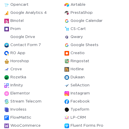
Opencart
Airtable
Google Analytics 4
PrestaShop
Binotel
Google Calendar
Prom
CS-Cart
Google Drive
Qwary
Contact Form 7
Google Sheets
RO App
Creatio
Horoshop
Ringostat
Crove
Hotline
Rozetka
Dukaan
Infinity
SellAction
Elementor
Instagram
Stream Telecom
Facebook
Invoiless
Typeform
FlowMattic
LP-CRM
WooCommerce
Fluent Forms Pro