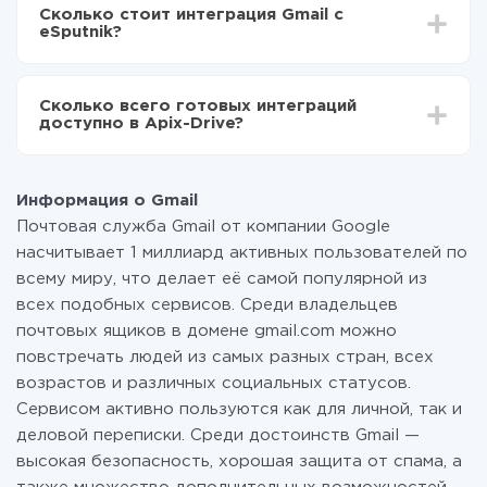
делать интеграцию, время настройки может
Теперь данные будут автоматически
Сколько стоит интеграция Gmail с
отличаться и составлять от 5-ти до 30-минут. В
передаваться из Gmail в eSputnik
eSputnik?
среднем настройка занимает 10-15 минут.
За саму интеграцию ничего платить не нужно и на
всех тарифах доступен полностью весь
Сколько всего готовых интеграций
функционал. Вы оплачиваете только количество
доступно в Apix-Drive?
данных, которые по факту передаются из одной
вашей системы в другую через наш сервис. Если у
На данный момент у нас готово 400+ интеграций
вас количество данных в месяц небольшое, можете
помимо Gmail и eSputnik
смело пользоваться бесплатным тарифом или
Информация о Gmail
перейти на платный, при необходимости. Подробнее
Почтовая служба Gmail от компании Google
о
тарифах
.
насчитывает 1 миллиард активных пользователей по
всему миру, что делает её самой популярной из
всех подобных сервисов. Среди владельцев
почтовых ящиков в домене gmail.com можно
повстречать людей из самых разных стран, всех
возрастов и различных социальных статусов.
Сервисом активно пользуются как для личной, так и
деловой переписки. Среди достоинств Gmail —
высокая безопасность, хорошая защита от спама, а