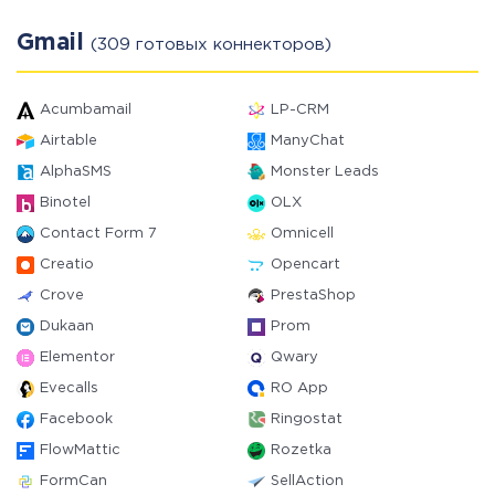
Gmail
(309 готовых коннекторов)
Acumbamail
LP-CRM
Airtable
ManyChat
AlphaSMS
Monster Leads
Binotel
OLX
Contact Form 7
Omnicell
Creatio
Opencart
Crove
PrestaShop
Dukaan
Prom
Elementor
Qwary
Evecalls
RO App
Facebook
Ringostat
FlowMattic
Rozetka
FormCan
SellAction