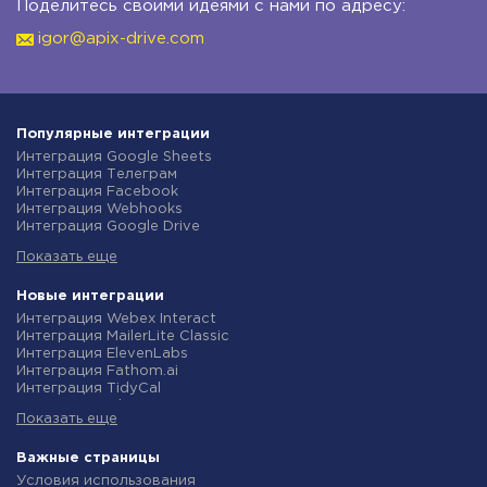
Поделитесь своими идеями с нами по адресу:
igor@apix-drive.com
Популярные интеграции
Интеграция Google Sheets
Интеграция Телеграм
Интеграция Facebook
Интеграция Webhooks
Интеграция Google Drive
Интеграция Opencart
Показать еще
Интеграция Gmail
Интеграция Rozetka
Интеграция Новая Почта
Новые интеграции
Интеграция Binotel
Интеграция Webex Interact
Интеграция OpenAI (ChatGPT)
Интеграция MailerLite Classic
Интеграция Prom
Интеграция ElevenLabs
Интеграция Приват24
Интеграция Fathom.ai
Интеграция OLX
Интеграция TidyCal
Интеграция TurboSMS
Интеграция Olostep
Интеграция SendPulse
Показать еще
Интеграция Gist
Интеграция Horoshop
Интеграция Gyazo
Интеграция Stream Telecom
Интеграция Straico
Важные страницы
Интеграция Instagram
Интеграция Rows
Условия использования