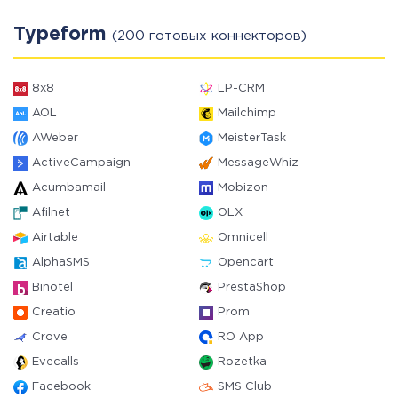
Typeform
(200 готовых коннекторов)
8x8
LP-CRM
AOL
Mailchimp
AWeber
MeisterTask
ActiveCampaign
MessageWhiz
Acumbamail
Mobizon
Afilnet
OLX
Airtable
Omnicell
AlphaSMS
Opencart
Binotel
PrestaShop
Creatio
Prom
Crove
RO App
Evecalls
Rozetka
Facebook
SMS Club