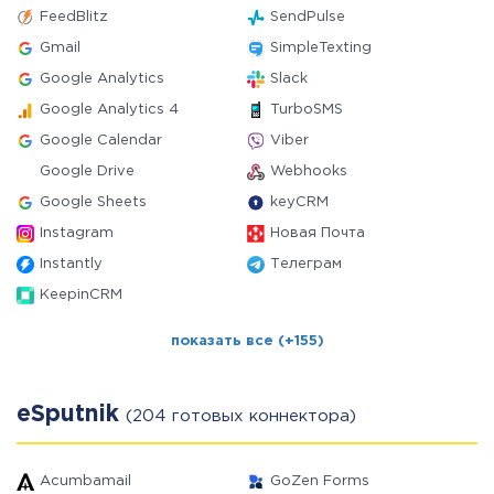
FeedBlitz
SendPulse
Gmail
SimpleTexting
Google Analytics
Slack
Google Analytics 4
TurboSMS
Google Calendar
Viber
Google Drive
Webhooks
Google Sheets
keyCRM
Instagram
Новая Почта
Instantly
Телеграм
KeepinCRM
показать все (+155)
eSputnik
(204 готовых коннектора)
Acumbamail
GoZen Forms