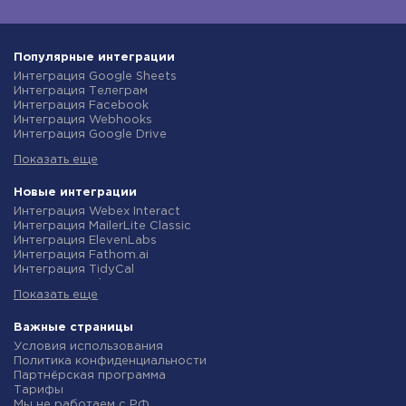
Популярные интеграции
Интеграция Google Sheets
Интеграция Телеграм
Интеграция Facebook
Интеграция Webhooks
Интеграция Google Drive
Интеграция Opencart
Показать еще
Интеграция Gmail
Интеграция Rozetka
Интеграция Новая Почта
Новые интеграции
Интеграция Binotel
Интеграция Webex Interact
Интеграция OpenAI (ChatGPT)
Интеграция MailerLite Classic
Интеграция Prom
Интеграция ElevenLabs
Интеграция Приват24
Интеграция Fathom.ai
Интеграция OLX
Интеграция TidyCal
Интеграция TurboSMS
Интеграция Olostep
Интеграция SendPulse
Показать еще
Интеграция Gist
Интеграция Horoshop
Интеграция Gyazo
Интеграция Stream Telecom
Интеграция Straico
Важные страницы
Интеграция Instagram
Интеграция Rows
Условия использования
Интеграция Google Analytics
Интеграция Firecrawl
Политика конфиденциальности
Интеграция Creatio
Интеграция Binotel SmartCRM
Партнёрская программа
Интеграция Ringostat
Интеграция Perplexity AI
Тарифы
Интеграция Google Calendar
Интеграция Formbricks
Мы не работаем с РФ