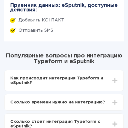
Приемник данных: eSputnik, доступные
действия:
Добавить КОНТАКТ
Отправить SMS
Популярные вопросы про интеграцию
Typeform и eSputnik
Как происходит интеграция Typeform и
eSputnik?
Для начала нужно
зарегистрироваться в ApiX-
Drive
Сколько времени нужно на интеграцию?
Выбираете какие данные передавать из
Typeform в eSputnik
В зависимости от системы, с которой вы будете
Включаете автообновление
делать интеграцию, время настройки может
Теперь данные будут автоматически
Сколько стоит интеграция Typeform с
отличаться и составлять от 5-ти до 30-минут. В
передаваться из Typeform в eSputnik
eSputnik?